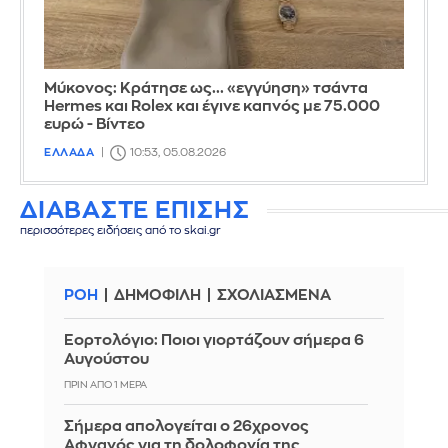
Μύκονος: Κράτησε ως... «εγγύηση» τσάντα
Hermes και Rolex και έγινε καπνός με 75.000
ευρώ - Βίντεο
ΕΛΛΑΔΑ
10:53, 05.08.2026
ΔΙΑΒΑΣΤΕ ΕΠΙΣΗΣ
περισσότερες ειδήσεις από το skai.gr
ΡΟΗ
ΔΗΜΟΦΙΛΗ
ΣΧΟΛΙΑΣΜΕΝΑ
Εορτολόγιο: Ποιοι γιορτάζουν σήμερα 6
Αυγούστου
ΠΡΙΝ ΑΠΌ 1 ΜΈΡΑ
Σήμερα απολογείται ο 26χρονος
Αφγανός για τη δολοφονία της