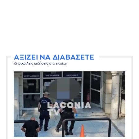
ΑΞΙΖΕΙ ΝΑ ΔΙΑΒΑΣΕΤΕ
δημοφιλείς ειδήσεις στο skai.gr