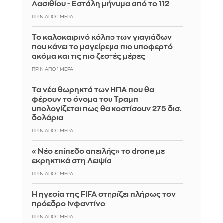
Λασιθίου - Εστάλη μήνυμα από το 112
ΠΡΙΝ ΑΠΌ 1 ΜΈΡΑ
Το καλοκαιρινό κόλπο των γιαγιάδων
που κάνει το μαγείρεμα πιο υποφερτό
ακόμα και τις πιο ζεστές μέρες
ΠΡΙΝ ΑΠΌ 1 ΜΈΡΑ
Τα νέα θωρηκτά των ΗΠΑ που θα
φέρουν το όνομα του Τραμπ
υπολογίζεται πως θα κοστίσουν 275 δισ.
δολάρια
ΠΡΙΝ ΑΠΌ 1 ΜΈΡΑ
«Νέο επίπεδο απειλής» το drone με
εκρηκτικά στη Λειψία
ΠΡΙΝ ΑΠΌ 1 ΜΈΡΑ
Η ηγεσία της FIFA στηρίζει πλήρως τον
πρόεδρο Ινφαντίνο
ΠΡΙΝ ΑΠΌ 1 ΜΈΡΑ