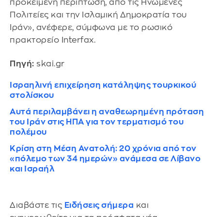
προκειμένη περίπτωση, από τις Ηνωμένες
Πολιτείες και την Ισλαμική Δημοκρατία του
Ιράν», ανέφερε, σύμφωνα με το ρωσικό
πρακτορείο Interfax.
Πηγή:
skai.gr
Ισραηλινή επιχείρηση κατάληψης τουρκικού
στολίσκου
Αυτά περιλαμβάνει η αναθεωρημένη πρόταση
του Ιράν στις ΗΠΑ για τον τερματισμό του
πολέμου
Κρίση στη Μέση Ανατολή: 20 χρόνια από τον
«πόλεμο των 34 ημερών» ανάμεσα σε Λίβανο
και Ισραήλ
Διαβάστε τις
Ειδήσεις σήμερα
και