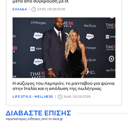
μετά από σύγκρουση με ΙΧ
ΕΛΛΑΔΑ
23:55, 08.08.2026
Η σύζυγος του Λεμπρόν, το ραντεβού για ψώνια
στην Ιταλία και η απόλυση της πωλήτριας
LIFE STYLE - WELLNESS
18:48, 08.08.2026
ΔΙΑΒΑΣΤΕ ΕΠΙΣΗΣ
περισσότερες ειδήσεις από το skai.gr