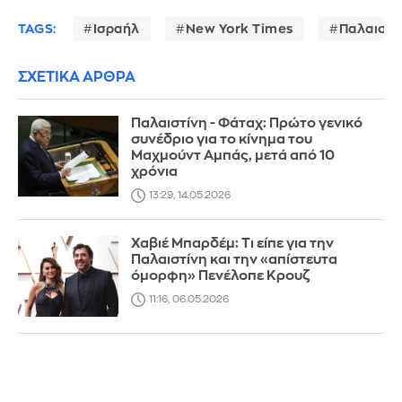
TAGS:
Ισραήλ
New York Times
Παλαιστί
ΣΧΕΤΙΚΑ ΑΡΘΡΑ
Παλαιστίνη - Φάταχ: Πρώτο γενικό
συνέδριο για το κίνημα του
Μαχμούντ Αμπάς, μετά από 10
χρόνια
13:29, 14.05.2026
Χαβιέ Μπαρδέμ: Τι είπε για την
Παλαιστίνη και την «απίστευτα
όμορφη» Πενέλοπε Κρουζ
11:16, 06.05.2026