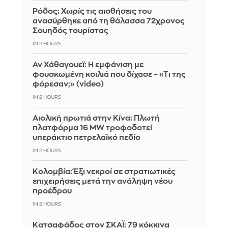
Ρόδος: Χωρίς τις αισθήσεις του
ανασύρθηκε από τη θάλασσα 72χρονος
Σουηδός τουρίστας
IN 2 HOURS
Αν Χάθαγουεϊ: Η εμφάνιση με
φουσκωμένη κοιλιά που δίχασε – «Τι της
φόρεσαν;» (video)
IN 2 HOURS
Αιολική πρωτιά στην Κίνα: Πλωτή
πλατφόρμα 16 MW τροφοδοτεί
υπεράκτιο πετρελαϊκό πεδίο
IN 2 HOURS
Κολομβία: Έξι νεκροί σε στρατιωτικές
επιχειρήσεις μετά την ανάληψη νέου
προέδρου
IN 2 HOURS
Kατσαφάδος στον ΣΚΑΪ: 79 κόκκινα