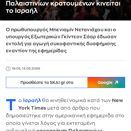
Παλαιστινίων κρατουμένων κινείται
το Ισραήλ
Ο πρωθυπουργός Μπενιαμίν Νετανιάχου και ο
υπουργός Εξωτερικών Γκίντεον Σάαρ έδωσαν
εντολή για αγωγή συκοφαντικής δυσφήμισης
εναντίον της εφημερίδας
18:05, 14.05.2026
Προσθέστε το SKAI.gr στο
Google
Τ
ο
Ισραήλ
θα κινηθεί νομικά κατά των
New
York Times
μετά από άρθρο που
δημοσιεύτηκε στην αμερικανική εφημερίδα στο
οποίο γίνεται λόγος για εκτεταμένη
σεξουαλική
κακοποίηση Παλαιστινίων