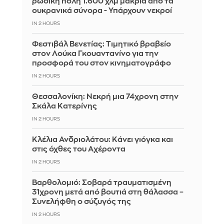
ρωσική πόλη 1.600 χλμ μακριά από τα
ουκρανικά σύνορα - Υπάρχουν νεκροί
IN 2 HOURS
Φεστιβάλ Βενετίας: Τιμητικό βραβείο
στον Λούκα Γκουαντανίνο για την
προσφορά του στον κινηματογράφο
IN 2 HOURS
Θεσσαλονίκη: Νεκρή μια 74χρονη στην
Σκάλα Κατερίνης
IN 2 HOURS
Κλέλια Ανδριολάτου: Κάνει γιόγκα και
στις όχθες του Αχέροντα
IN 2 HOURS
Βαρθολομιό: Σοβαρά τραυματισμένη
31χρονη μετά από βουτιά στη θάλασσα –
Συνελήφθη ο σύζυγός της
IN 2 HOURS