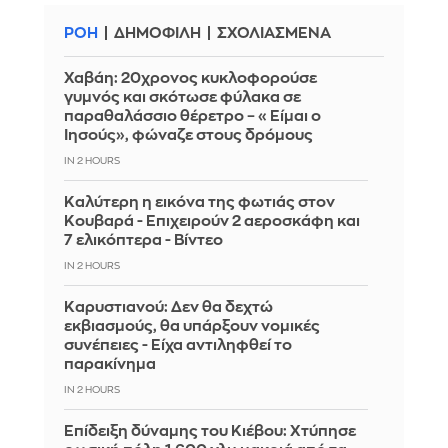
ΡΟΗ
ΔΗΜΟΦΙΛΗ
ΣΧΟΛΙΑΣΜΕΝΑ
Χαβάη: 20χρονος κυκλοφορούσε
γυμνός και σκότωσε φύλακα σε
παραθαλάσσιο θέρετρο – «Είμαι ο
Ιησούς», φώναζε στους δρόμους
IN 2 HOURS
Καλύτερη η εικόνα της φωτιάς στον
Κουβαρά - Επιχειρούν 2 αεροσκάφη και
7 ελικόπτερα - Βίντεο
IN 2 HOURS
Καρυστιανού: Δεν θα δεχτώ
εκβιασμούς, θα υπάρξουν νομικές
συνέπειες - Είχα αντιληφθεί το
παρακίνημα
IN 2 HOURS
Επίδειξη δύναμης του Κιέβου: Χτύπησε