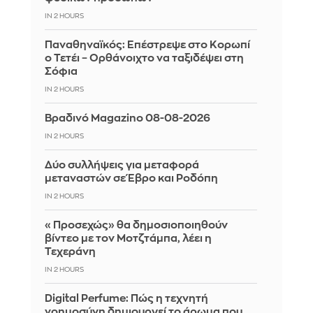
IN 2 HOURS
Παναθηναϊκός: Επέστρεψε στο Κορωπί
ο Τετέι – Ορθάνοιχτο να ταξιδέψει στη
Σόφια
IN 2 HOURS
Βραδινό Magazino 08-08-2026
IN 2 HOURS
Δύο συλλήψεις για μεταφορά
μεταναστών σε Έβρο και Ροδόπη
IN 2 HOURS
«Προσεχώς» θα δημοσιοποιηθούν
βίντεο με τον Μοτζτάμπα, λέει η
Τεχεράνη
IN 2 HOURS
Digital Perfume: Πώς η τεχνητή
νοημοσύνη δημιουργεί το άρωμα που