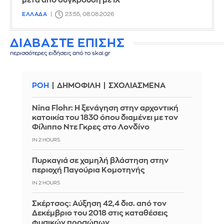
μετά από σύγκρουση με ΙΧ
ΕΛΛΑΔΑ
23:55, 08.08.2026
ΔΙΑΒΑΣΤΕ ΕΠΙΣΗΣ
περισσότερες ειδήσεις από το skai.gr
ΡΟΗ
ΔΗΜΟΦΙΛΗ
ΣΧΟΛΙΑΣΜΕΝΑ
Nina Flohr: Η ξενάγηση στην αρχοντική
κατοικία του 1830 όπου διαμένει με τον
Φίλιππο Ντε Γκρες στο Λονδίνο
IN 2 HOURS
Πυρκαγιά σε χαμηλή βλάστηση στην
περιοχή Παγούρια Κομοτηνής
IN 2 HOURS
Σκέρτσος: Αύξηση 42,4 δισ. από τον
Δεκέμβριο του 2018 στις καταθέσεις
φυσικών προσώπων