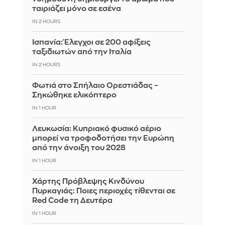
ταιριάζει μόνο σε εσένα
IN 2 HOURS
Ισπανία: Έλεγχοι σε 200 αφίξεις
ταξιδιωτών από την Ιταλία
IN 2 HOURS
Φωτιά στο Σπήλαιο Ορεστιάδας –
Σηκώθηκε ελικόπτερο
IN 1 HOUR
Λευκωσία: Κυπριακό φυσικό αέριο
μπορεί να τροφοδοτήσει την Ευρώπη
από την άνοιξη του 2028
IN 1 HOUR
Χάρτης Πρόβλεψης Κινδύνου
Πυρκαγιάς: Ποιες περιοχές τίθενται σε
Red Code τη Δευτέρα
IN 1 HOUR