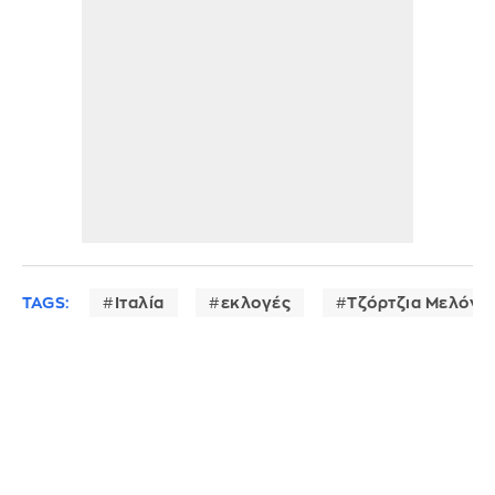
TAGS:
Ιταλία
εκλογές
Τζόρτζια Μελόνι