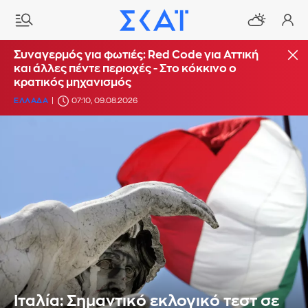
Συναγερμός για φωτιές: Red Code για Αττική
και άλλες πέντε περιοχές - Στο κόκκινο ο
κρατικός μηχανισμός
ΕΛΛΑΔΑ
07:10, 09.08.2026
Ιταλία: Σημαντικό εκλογικό τεστ σε