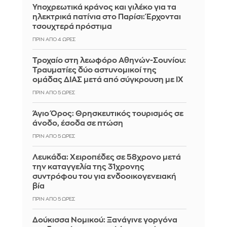
Υποχρεωτικά κράνος και γιλέκο για τα
ηλεκτρικά πατίνια στο Παρίσι: Έρχονται
τσουχτερά πρόστιμα
ΠΡΙΝ ΑΠΌ 4 ΏΡΕΣ
Τροχαίο στη λεωφόρο Αθηνών-Σουνίου:
Τραυματίες δύο αστυνομικοί της
ομάδας ΔΙΑΣ μετά από σύγκρουση με ΙΧ
ΠΡΙΝ ΑΠΌ 5 ΏΡΕΣ
Άγιο Όρος: Θρησκευτικός τουρισμός σε
άνοδο, έσοδα σε πτώση
ΠΡΙΝ ΑΠΌ 5 ΏΡΕΣ
Λευκάδα: Χειροπέδες σε 58χρονο μετά
την καταγγελία της 31χρονης
συντρόφου του για ενδοοικογενειακή
βία
ΠΡΙΝ ΑΠΌ 5 ΏΡΕΣ
Δούκισσα Νομικού: Ξανάγινε γοργόνα