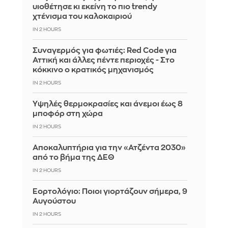
υιοθέτησε κι εκείνη το πιο trendy
χτένισμα του καλοκαιριού
IN 2 HOURS
Συναγερμός για φωτιές: Red Code για
Αττική και άλλες πέντε περιοχές - Στο
κόκκινο ο κρατικός μηχανισμός
IN 2 HOURS
Υψηλές θερμοκρασίες και άνεμοι έως 8
μποφόρ στη χώρα
IN 2 HOURS
Αποκαλυπτήρια για την «Ατζέντα 2030»
από το βήμα της ΔΕΘ
IN 2 HOURS
Εορτολόγιο: Ποιοι γιορτάζουν σήμερα, 9
Αυγούστου
IN 2 HOURS