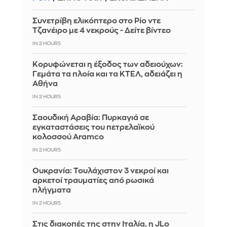
Συνετρίβη ελικόπτερο στο Ρίο ντε
Τζανέιρο με 4 νεκρούς - Δείτε βίντεο
IN 2 HOURS
Κορυφώνεται η έξοδος των αδειούχων:
Γεμάτα τα πλοία και τα ΚΤΕΛ, αδειάζει η
Αθήνα
IN 2 HOURS
Σαουδική Αραβία: Πυρκαγιά σε
εγκαταστάσεις του πετρελαϊκού
κολοσσού Aramco
IN 2 HOURS
Ουκρανία: Τουλάχιστον 3 νεκροί και
αρκετοί τραυματίες από ρωσικά
πλήγματα
IN 2 HOURS
Στις διακοπές της στην Ιταλία, η JLo