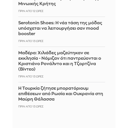
Μινωικής Κρήτης
ΠΡΙΝ ΑΠΌ 12 ΏΡΕΣ
Serotonin Shoes: Η νέα τάση της μόδας
υπόσχεται να λειτουργήσει σαν mood
booster
ΠΡΙΝ ΑΠΌ 13 ΏΡΕΣ
Μαδέρα: Χιλιάδες μαζεύτηκαν σε
εκκλησία - Νόμιζαν ότι παντρεύονται ο
Κριστιάνο Ρονάλντο και η Τζορτζίνα
(Βίντεο)
ΠΡΙΝ ΑΠΌ 13 ΏΡΕΣ
Η Τουρκία ζήτησε μπορατόριουμ
επιθέσεων από Ρωσία και Ουκρανία στη
Μαύρη Θάλασσα
ΠΡΙΝ ΑΠΌ 13 ΏΡΕΣ