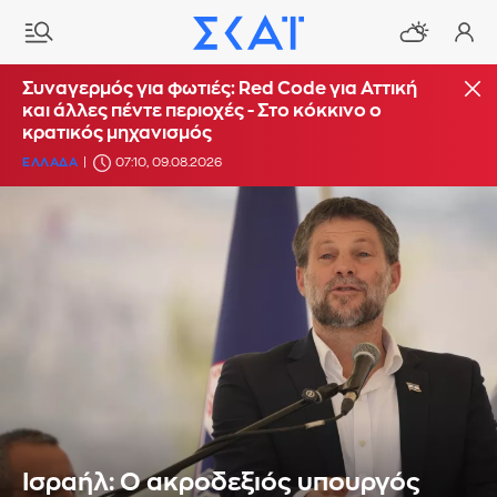
Συναγερμός για φωτιές: Red Code για Αττική
και άλλες πέντε περιοχές - Στο κόκκινο ο
κρατικός μηχανισμός
ΕΛΛΑΔΑ
07:10, 09.08.2026
Ισραήλ: Ο ακροδεξιός υπουργός