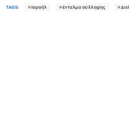
TAGS:
Ισραήλ
ένταλμα σύλληψης
Διεθν