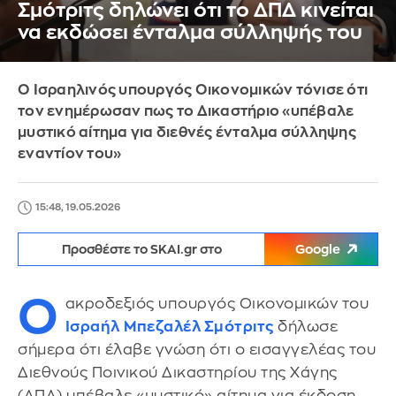
Σμότριτς δηλώνει ότι το ΔΠΔ κινείται
να εκδώσει ένταλμα σύλληψής του
Ο Ισραηλινός υπουργός Οικονομικών τόνισε ότι
τον ενημέρωσαν πως το Δικαστήριο «υπέβαλε
μυστικό αίτημα για διεθνές ένταλμα σύλληψης
εναντίον του»
15:48, 19.05.2026
Προσθέστε το SKAI.gr στο
Google
Ο
ακροδεξιός υπουργός Οικονομικών του
Ισραήλ
Μπεζαλέλ Σμότριτς
δήλωσε
σήμερα ότι έλαβε γνώση ότι ο εισαγγελέας του
Διεθνούς Ποινικού Δικαστηρίου της Χάγης
(ΔΠΔ) υπέβαλε «μυστικό» αίτημα για έκδοση