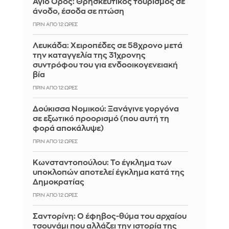
Άγιο Όρος: Θρησκευτικός τουρισμός σε
άνοδο, έσοδα σε πτώση
ΠΡΙΝ ΑΠΌ 12 ΏΡΕΣ
Λευκάδα: Χειροπέδες σε 58χρονο μετά
την καταγγελία της 31χρονης
συντρόφου του για ενδοοικογενειακή
βία
ΠΡΙΝ ΑΠΌ 12 ΏΡΕΣ
Δούκισσα Νομικού: Ξανάγινε γοργόνα
σε εξωτικό προορισμό (που αυτή τη
φορά αποκάλυψε)
ΠΡΙΝ ΑΠΌ 12 ΏΡΕΣ
Κωνσταντοπούλου: Το έγκλημα των
υποκλοπών αποτελεί έγκλημα κατά της
Δημοκρατίας
ΠΡΙΝ ΑΠΌ 12 ΏΡΕΣ
Σαντορίνη: Ο έφηβος-θύμα του αρχαίου
τσουνάμι που αλλάζει την ιστορία της