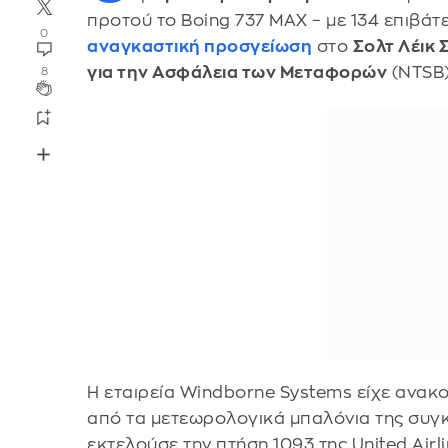
προτού το Boing 737 MAX – με 134 επιβά
0
αναγκαστική προσγείωση
στο
Σολτ Λέικ Σ
για την Ασφάλεια των Μεταφορών
(NTSB)
8
Η εταιρεία Windborne Systems είχε ανακο
από τα μετεωρολογικά μπαλόνια της συγ
εκτελούσε την πτήση 1093 της United Airli