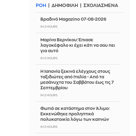
ΡΟΗ
ΔΗΜΟΦΙΛΗ
ΣΧΟΛΙΑΣΜΕΝΑ
Βραδινό Magazino 07-08-2026
IN 2 HOURS
Μαρίνα Βερνίκου: Έπιασε
λαγοκέφαλο κι έχει κάτι να σου πει
για αυτό
IN 2 HOURS
Η Ισπανία ξεκινά ελέγχους στους
ταξιδιώτες από Ιταλία - Από τα
μεσάνυχτα του Σαββάτου έως τις 7
Σεπτεμβρίου
IN 2 HOURS
Φωτιά σε κατάστημα στον Άλιμο:
Εκκενώθηκε προληπτικά
πολυκατοικία λόγω των καπνών
IN 2 HOURS