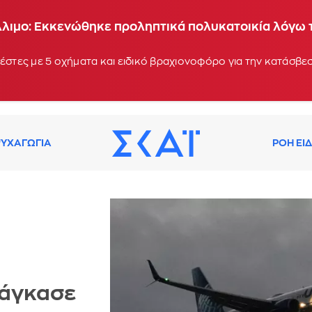
Άλιμο: Εκκενώθηκε προληπτικά πολυκατοικία λόγω
έστες με 5 οχήματα και ειδικό βραχιονοφόρο για την κατάσβεσ
ΥΧΑΓΩΓΙΑ
ΡΟΗ ΕΙ
νάγκασε