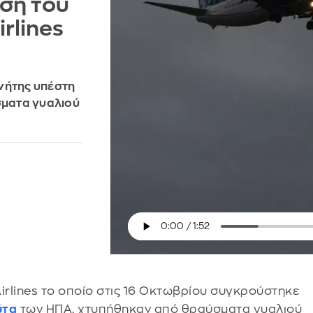
ση του
rlines
νήτης υπέστη
ματα γυαλιού
Airlines το οποίο στις 16 Οκτωβρίου συγκρούστηκε
ύτα
των ΗΠΑ, χτυπήθηκαν από θραύσματα γυαλιού