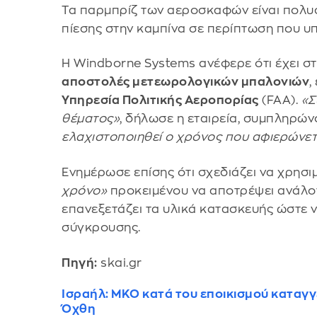
Τα παρμπρίζ των αεροσκαφών είναι πολυ
πίεσης στην καμπίνα σε περίπτωση που υπ
H Windborne Systems ανέφερε ότι έχει σ
αποστολές μετεωρολογικών μπαλονιών
,
Υπηρεσία Πολιτικής Αεροπορίας
(FAA).
«Σ
θέματος»
, δήλωσε η εταιρεία, συμπληρών
ελαχιστοποιηθεί ο χρόνος που αφιερώνετ
Ενημέρωσε επίσης ότι σχεδιάζει να χρησι
χρόνο»
προκειμένου να αποτρέψει ανάλογ
επανεξετάζει τα υλικά κατασκευής ώστε 
σύγκρουσης.
Πηγή:
skai.gr
Ισραήλ: ΜΚΟ κατά του εποικισμού καταγγέ
Όχθη