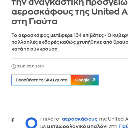
την αναγκαστική προσγείω
αεροσκάφους της United Ai
στη Γιούτα
Το αεροσκάφος μετέφερε 134 επιβάτες - Ο κυβερ
πολλαπλές εκδορές καθώς χτυπήθηκε από θραύσ
κατά τη σύγκρουση
23:41, 20.11.2025
Προσθέστε το SKAI.gr στο
Google
Ο
ι πιλότοι
αεροσκάφους
της United 
με
μετεωρολογικό μπαλόνι
στη
Γιο