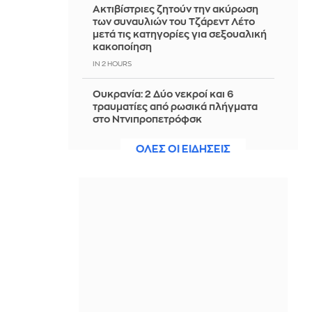
Ακτιβίστριες ζητούν την ακύρωση
των συναυλιών του Τζάρεντ Λέτο
μετά τις κατηγορίες για σεξουαλική
κακοποίηση
IN 2 HOURS
Ουκρανία: 2 Δύο νεκροί και 6
τραυματίες από ρωσικά πλήγματα
στο Ντνιπροπετρόφσκ
IN 2 HOURS
ΟΛΕΣ ΟΙ ΕΙΔΗΣΕΙΣ
Ιράν: Ο Αραγτσί εξήρε τις ένοπλες
δυνάμεις και κάλεσε σε ενότητα τις
μουσουλμανικές χώρες
IN 2 HOURS
Αξιωματούχος ΗΠΑ: Όταν
ανακοινωθεί συμφωνία για το
Ορμούζ, θα τερματιστεί ο ναυτικός
αποκλεισμός στο Ιράν
IN 1 HOUR