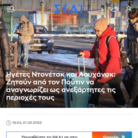
Ηγέτες Ντονέτσκ και Λουχάνσκ:
Ζητούν από τον Πούτιν να
αναγνωρίζει ως ανεξάρτητες τις
περιοχές τους
16:24, 21.02.2022
Προσθέστε το SKAI.gr στο
Google