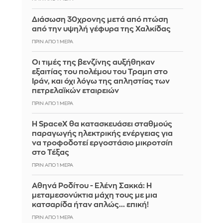
Διάσωση 30χρονης μετά από πτώση
από την υψηλή γέφυρα της Χαλκίδας
ΠΡΙΝ ΑΠΌ 1 ΜΈΡΑ
Οι τιμές της βενζίνης αυξήθηκαν
εξαιτίας του πολέμου του Τραμπ στο
Ιράν, και όχι λόγω της απληστίας των
πετρελαϊκών εταιρειών
ΠΡΙΝ ΑΠΌ 1 ΜΈΡΑ
Η SpaceX θα κατασκευάσει σταθμούς
παραγωγής ηλεκτρικής ενέργειας για
να τροφοδοτεί εργοστάσιο μικροτσίπ
στο Τέξας
ΠΡΙΝ ΑΠΌ 1 ΜΈΡΑ
Αθηνά Ροδίτου - Ελένη Σακκά: Η
μεταμεσονύκτια μάχη τους με μια
κατσαρίδα ήταν απλώς... επική!
ΠΡΙΝ ΑΠΌ 1 ΜΈΡΑ