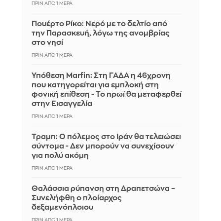
ΠΡΙΝ ΑΠΌ 1 ΜΈΡΑ
Πουέρτο Ρίκο: Νερό με το δελτίο από
την Παρασκευή, λόγω της ανομβρίας
στο νησί
ΠΡΙΝ ΑΠΌ 1 ΜΈΡΑ
Υπόθεση Marfin: Στη ΓΑΔΑ η 46χρονη
που κατηγορείται για εμπλοκή στη
φονική επίθεση - Το πρωί θα μεταφερθεί
στην Εισαγγελία
ΠΡΙΝ ΑΠΌ 1 ΜΈΡΑ
Τραμπ: Ο πόλεμος στο Ιράν θα τελειώσει
σύντομα - Δεν μπορούν να συνεχίσουν
για πολύ ακόμη
ΠΡΙΝ ΑΠΌ 1 ΜΈΡΑ
Θαλάσσια ρύπανση στη Δραπετσώνα –
Συνελήφθη ο πλοίαρχος
δεξαμενόπλοιου
ΠΡΙΝ ΑΠΌ 1 ΜΈΡΑ