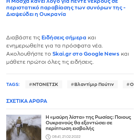
Η Μόσχα κάνει λόγο για πέντε νεκρούς σε
περιστατικό παραβίασης των συνόρων της -
Διαψεύδει η Ουκρανία
Διαβάστε τις
Ειδήσεις σήμερα
και
ενημερωθείτε για τα πρόσφατα νέα.
Ακολουθήστε το
Skai.gr στο Google News
και
μάθετε πρώτοι όλες τις ειδήσεις.
TAGS:
ΝΤΟΝΕΤΣΚ
Βλαντίμιρ Πούτιν
Ουκ
ΣΧΕΤΙΚΑ ΑΡΘΡΑ
Η «μαύρη λίστα» της Ρωσίας: Ποιους
Ουκρανούς θα εξοντώσει σε
περίπτωση εισβολής
08:41, 21.02.2022