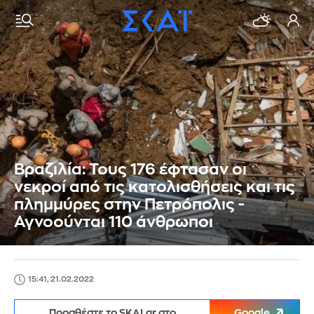
Βραζιλία: Τους 176 έφτασαν οι
νεκροί από τις κατολισθήσεις και τις
πλημμύρες στην Πετρόπολις -
Αγνοούνται 110 άνθρωποι
15:41, 21.02.2022
Προσθέστε το SKAI.gr στο
Google