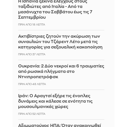
Η Ισπανία ξεκινά ελέγχους στους
ταξιδιώτες από Ιταλία - Από τα
μεσάνυχτα του Σαββάτου έως τις 7
Σεπτεμβρίου
ΠΡΙΝ ΑΠΌ 18 ΛΕΠΤΆ
Ακτιβίστριες ζητούν την ακύρωση των
συναυλιών του Τζάρεντ Λέτο μετά τις
κατηγορίες για σεξουαλική κακοποίηση
ΠΡΙΝ ΑΠΌ 37 ΛΕΠΤΆ
Ουκρανία: 2 Δύο νεκροί και 6 τραυματίες
από ρωσικά πλήγματα στο
Ντνιπροπετρόφσκ
ΠΡΙΝ ΑΠΌ 48 ΛΕΠΤΆ
Ιράν: Ο Αραγτσί εξήρε τις ένοπλες
δυνάμεις και κάλεσε σε ενότητα τις
μουσουλμανικές χώρες
ΠΡΙΝ ΑΠΌ 52 ΛΕΠΤΆ
Αξιωματούχος ΗΠΑ: Όταν ανακοινωθεί