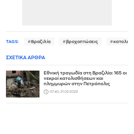
TAGS:
Βραζιλία
βροχοπτώσεις
κατολισθ
ΣΧΕΤΙΚΑ ΑΡΘΡΑ
Εθνική τραγωδία στη Βραζιλία: 165 οι
νεκροί κατολισθήσεων και
πλημμυρών στην Πετρόπολις
07:40, 21.02.2022