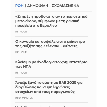
ΡΟΗ
ΔΗΜΟΦΙΛΗ
ΣΧΟΛΙΑΣΜΕΝΑ
«Στημένη προβοκάτσια» το περιστατικό
με το drone, σύμφωνα με τη ρωσική
πρεσβεία στο Βερολίνο
IN 1 HOUR
Οικονομία και ασφάλεια στο επίκεντρο
της συζήτησης Ζελένσκι- Βούτσιτς
IN 1 HOUR
Κλείσιμο με άνοδο για το χρηματιστήριο
των ΗΠΑ
IN 1 HOUR
Άνοιξε ξανά το σύστημα ΕΑΕ 2025 για
διορθώσεις και συμπληρώσεις
στοιχείων από τους παραγωγούς
IN 54 MINUTES