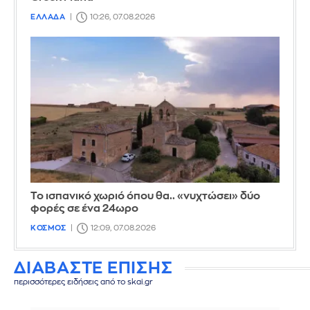
ΕΛΛΑΔΑ
10:26, 07.08.2026
Το ισπανικό χωριό όπου θα.. «νυχτώσει» δύο
φορές σε ένα 24ωρο
ΚΟΣΜΟΣ
12:09, 07.08.2026
ΔΙΑΒΑΣΤΕ ΕΠΙΣΗΣ
περισσότερες ειδήσεις από το skai.gr