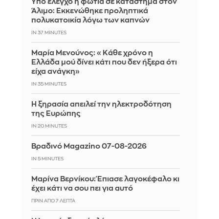
Yπό έλεγχο η φωτιά σε κατάστημα στον
Άλιμο: Εκκενώθηκε προληπτικά
πολυκατοικία λόγω των καπνών
IN 37 MINUTES
Μαρία Μενούνος: «Κάθε χρόνο η
Ελλάδα μού δίνει κάτι που δεν ήξερα ότι
είχα ανάγκη»
IN 35 MINUTES
Η ξηρασία απειλεί την ηλεκτροδότηση
της Ευρώπης
IN 20 MINUTES
Βραδινό Magazino 07-08-2026
IN 5 MINUTES
Μαρίνα Βερνίκου: Έπιασε λαγοκέφαλο κι
έχει κάτι να σου πει για αυτό
ΠΡΙΝ ΑΠΌ 7 ΛΕΠΤΆ