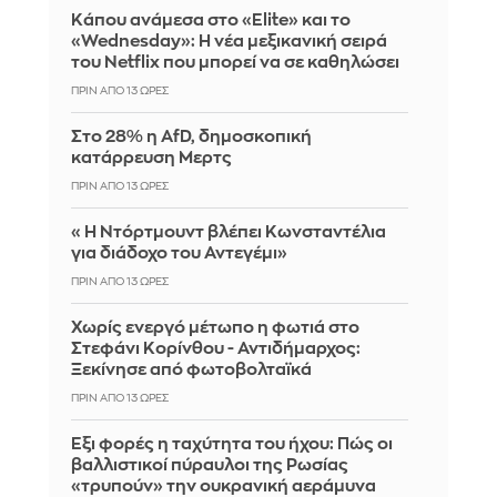
Κάπου ανάμεσα στο «Elite» και το
«Wednesday»: Η νέα μεξικανική σειρά
του Netflix που μπορεί να σε καθηλώσει
ΠΡΙΝ ΑΠΌ 13 ΏΡΕΣ
Στο 28% η AfD, δημοσκοπική
κατάρρευση Μερτς
ΠΡΙΝ ΑΠΌ 13 ΏΡΕΣ
«Η Ντόρτμουντ βλέπει Κωνσταντέλια
για διάδοχο του Αντεγέμι»
ΠΡΙΝ ΑΠΌ 13 ΏΡΕΣ
Χωρίς ενεργό μέτωπο η φωτιά στο
Στεφάνι Κορίνθου - Αντιδήμαρχος:
Ξεκίνησε από φωτοβολταϊκά
ΠΡΙΝ ΑΠΌ 13 ΏΡΕΣ
Έξι φορές η ταχύτητα του ήχου: Πώς οι
βαλλιστικοί πύραυλοι της Ρωσίας
«τρυπούν» την ουκρανική αεράμυνα