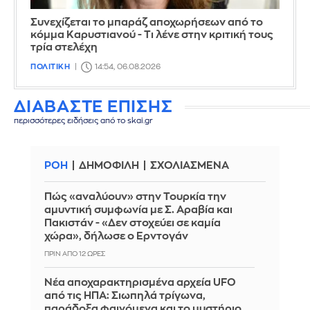
Συνεχίζεται το μπαράζ αποχωρήσεων από το
κόμμα Καρυστιανού - Τι λένε στην κριτική τους
τρία στελέχη
ΠΟΛΙΤΙΚΗ
14:54, 06.08.2026
ΔΙΑΒΑΣΤΕ ΕΠΙΣΗΣ
περισσότερες ειδήσεις από το skai.gr
ΡΟΗ
ΔΗΜΟΦΙΛΗ
ΣΧΟΛΙΑΣΜΕΝΑ
Πώς «αναλύουν» στην Τουρκία την
αμυντική συμφωνία με Σ. Αραβία και
Πακιστάν - «Δεν στοχεύει σε καμία
χώρα», δήλωσε ο Ερντογάν
ΠΡΙΝ ΑΠΌ 12 ΏΡΕΣ
Νέα αποχαρακτηρισμένα αρχεία UFO
από τις ΗΠΑ: Σιωπηλά τρίγωνα,
παράδοξα φαινόμενα και το μυστήριο