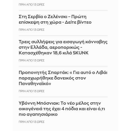
ΠΡΙΝ ΑΠΌ 13 ΏΡΕΣ
Στη Σερβία ο Ζελένσκι – Πρώτη
επίσκεψη στη χώρα - Δείτε βίντεο
ΠΡΙΝ ΑΠΌ 13 ΏΡΕΣ
Τρεις συλλήψεις για εισαγωγή κάνναβης
στην Ελλάδα, αεροπορικώς -
Κατασχέθηκαν 18,6 κιλά SKUNK
ΠΡΙΝ ΑΠΌ 13 ΏΡΕΣ
Προπονητής Σπαρτάκ: «Για αυτό ο Λιβάι
παραχωρήθηκε δανεικός στον
Παναθηναϊκό»
ΠΡΙΝ ΑΠΌ 13 ΏΡΕΣ
Υβόννη Μπόσνιακ: Το νέο μέλος στην
οικογένειά της έχει 4 πόδια και είναι ό,τι
πιο αγαπησιάρικο
ΠΡΙΝ ΑΠΌ 13 ΏΡΕΣ