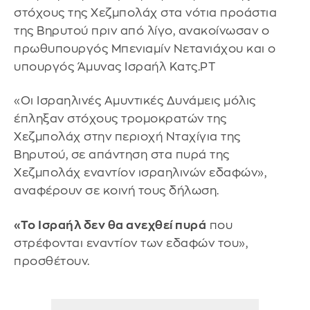
στόχους της Χεζμπολάχ στα νότια προάστια
της Βηρυτού πριν από λίγο, ανακοίνωσαν ο
πρωθυπουργός Μπενιαμίν Νετανιάχου και ο
υπουργός Άμυνας Ισραήλ Κατς.ΡΤ
«Οι Ισραηλινές Αμυντικές Δυνάμεις μόλις
έπληξαν στόχους τρομοκρατών της
Χεζμπολάχ στην περιοχή Νταχίγια της
Βηρυτού, σε απάντηση στα πυρά της
Χεζμπολάχ εναντίον ισραηλινών εδαφών»,
αναφέρουν σε κοινή τους δήλωση.
«Το Ισραήλ δεν θα ανεχθεί πυρά
που
στρέφονται εναντίον των εδαφών του»,
προσθέτουν.