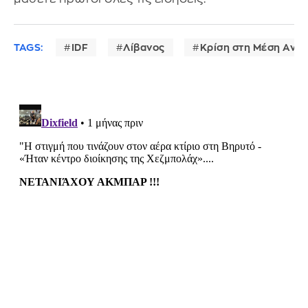
TAGS:
IDF
Λίβανος
Κρίση στη Μέση Ανα