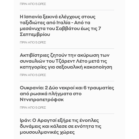
ΠΡΙΝ ΑΠΌ 5 ΏΡΕΣ
Η Ισπανία ξεκινά ελέγχους στους
ταξιδιώτες από Ιταλία - Από τα
μεσάνυχτα του Σαββάτου έως τις 7
Σεπτεμβρίου
ΠΡΙΝ ΑΠΌ 5 ΏΡΕΣ
Ακτιβίστριες ζητούν την ακύρωση των
συναυλιών του Τζάρεντ Λέτο μετά τις
κατηγορίες για σεξουαλική κακοποίηση
ΠΡΙΝ ΑΠΌ 5 ΏΡΕΣ
Ουκρανία: 2 Δύο νεκροί και 6 τραυματίες
από ρωσικά πλήγματα στο
Ντνιπροπετρόφσκ
ΠΡΙΝ ΑΠΌ 5 ΏΡΕΣ
Ιράν: Ο Αραγτσί εξήρε τις ένοπλες
δυνάμεις και κάλεσε σε ενότητα τις
μουσουλμανικές χώρες