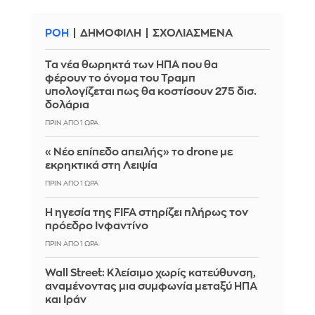
ΡΟΗ
ΔΗΜΟΦΙΛΗ
ΣΧΟΛΙΑΣΜΕΝΑ
Τα νέα θωρηκτά των ΗΠΑ που θα
φέρουν το όνομα του Τραμπ
υπολογίζεται πως θα κοστίσουν 275 δισ.
δολάρια
ΠΡΙΝ ΑΠΌ 1 ΏΡΑ
«Νέο επίπεδο απειλής» το drone με
εκρηκτικά στη Λειψία
ΠΡΙΝ ΑΠΌ 1 ΏΡΑ
Η ηγεσία της FIFA στηρίζει πλήρως τον
πρόεδρο Ινφαντίνο
ΠΡΙΝ ΑΠΌ 1 ΏΡΑ
Wall Street: Κλείσιμο χωρίς κατεύθυνση,
αναμένοντας μια συμφωνία μεταξύ ΗΠΑ
και Ιράν