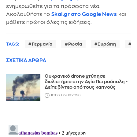
ενημερωθείτε για τα πρόσφατα νέα.
Ακολουθήστε το
Skai.gr στο Google News
και
μάθετε πρώτοι όλες τις ειδήσεις.
TAGS:
Γερμανία
Ρωσία
Ευρώπη
Ο
ΣΧΕΤΙΚΑ ΑΡΘΡΑ
Ουκρανικό drone χτύπησε
διυλιστήριο στην Αγία Πετρούπολη -
Δείτε βίντεο από τους καπνούς
10:08, 03.06.2026