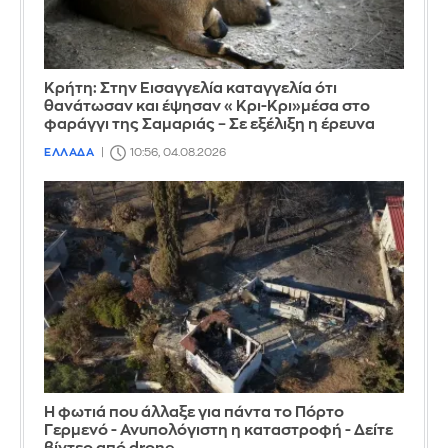
Κρήτη: Στην Εισαγγελία καταγγελία ότι
θανάτωσαν και έψησαν «Κρι-Κρι»μέσα στο
φαράγγι της Σαμαριάς – Σε εξέλιξη η έρευνα
ΕΛΛΑΔΑ
10:56, 04.08.2026
Η φωτιά που άλλαξε για πάντα το Πόρτο
Γερμενό - Ανυπολόγιστη η καταστροφή - Δείτε