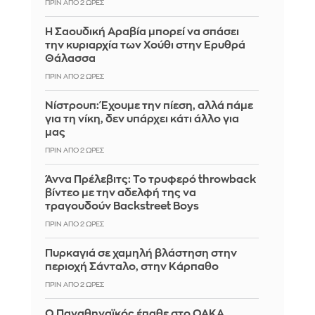
ΠΡΙΝ ΑΠΌ 2 ΏΡΕΣ
Η Σαουδική Αραβία μπορεί να σπάσει
την κυριαρχία των Χούθι στην Ερυθρά
Θάλασσα
ΠΡΙΝ ΑΠΌ 2 ΏΡΕΣ
Νίστρουπ: Έχουμε την πίεση, αλλά πάμε
για τη νίκη, δεν υπάρχει κάτι άλλο για
μας
ΠΡΙΝ ΑΠΌ 2 ΏΡΕΣ
Άννα Πρέλεβιτς: Το τρυφερό throwback
βίντεο με την αδελφή της να
τραγουδούν Backstreet Boys
ΠΡΙΝ ΑΠΌ 2 ΏΡΕΣ
Πυρκαγιά σε χαμηλή βλάστηση στην
περιοχή Σάνταλο, στην Κάρπαθο
ΠΡΙΝ ΑΠΌ 2 ΏΡΕΣ
Ο Παναθηναϊκός έπαθε στο ΟΑΚΑ,