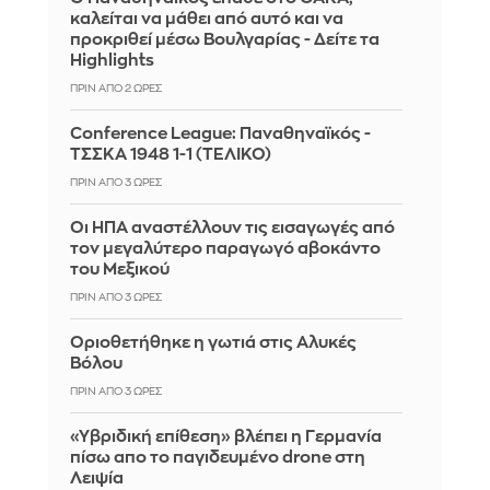
καλείται να μάθει από αυτό και να
προκριθεί μέσω Βουλγαρίας - Δείτε τα
Highlights
ΠΡΙΝ ΑΠΌ 2 ΏΡΕΣ
Conference League: Παναθηναϊκός -
ΤΣΣΚΑ 1948 1-1 (ΤΕΛΙΚΟ)
ΠΡΙΝ ΑΠΌ 3 ΏΡΕΣ
Οι ΗΠΑ αναστέλλουν τις εισαγωγές από
τον μεγαλύτερο παραγωγό αβοκάντο
του Μεξικού
ΠΡΙΝ ΑΠΌ 3 ΏΡΕΣ
Οριοθετήθηκε η γωτιά στις Αλυκές
Βόλου
ΠΡΙΝ ΑΠΌ 3 ΏΡΕΣ
«Υβριδική επίθεση» βλέπει η Γερμανία
πίσω απο το παγιδευμένο drone στη
Λειψία