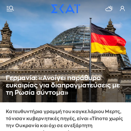
Γερμανία: «Ανοίγει παράθυρο
ευκαιρίας για διαπραγματεύσεις με
τη Ρωσία σύντομα»
Κατευθυντήρια γραμμή του καγκελάριου Μερτς,
τόνισαν κυβερνητικές πηγές, είναι «Τίποτα χωρίς
την Ουκρανία και όχι σε ανεξάρτητη