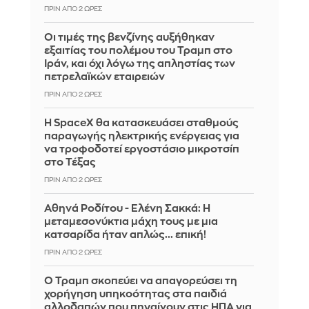
ΠΡΙΝ ΑΠΌ 2 ΏΡΕΣ
Οι τιμές της βενζίνης αυξήθηκαν
εξαιτίας του πολέμου του Τραμπ στο
Ιράν, και όχι λόγω της απληστίας των
πετρελαϊκών εταιρειών
ΠΡΙΝ ΑΠΌ 2 ΏΡΕΣ
Η SpaceX θα κατασκευάσει σταθμούς
παραγωγής ηλεκτρικής ενέργειας για
να τροφοδοτεί εργοστάσιο μικροτσίπ
στο Τέξας
ΠΡΙΝ ΑΠΌ 2 ΏΡΕΣ
Αθηνά Ροδίτου - Ελένη Σακκά: Η
μεταμεσονύκτια μάχη τους με μια
κατσαρίδα ήταν απλώς... επική!
ΠΡΙΝ ΑΠΌ 2 ΏΡΕΣ
Ο Τραμπ σκοπεύει να απαγορεύσει τη
χορήγηση υπηκοότητας στα παιδιά
αλλοδαπών που πηγαίνουν στις ΗΠΑ για