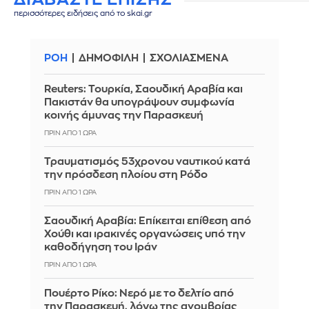
περισσότερες ειδήσεις από το skai.gr
ΡΟΗ
ΔΗΜΟΦΙΛΗ
ΣΧΟΛΙΑΣΜΕΝΑ
Reuters: Τουρκία, Σαουδική Αραβία και
Πακιστάν θα υπογράψουν συμφωνία
κοινής άμυνας την Παρασκευή
ΠΡΙΝ ΑΠΌ 1 ΏΡΑ
Τραυματισμός 53χρονου ναυτικού κατά
την πρόσδεση πλοίου στη Ρόδο
ΠΡΙΝ ΑΠΌ 1 ΏΡΑ
Σαουδική Αραβία: Επίκειται επίθεση από
Χούθι και ιρακινές οργανώσεις υπό την
καθοδήγηση του Ιράν
ΠΡΙΝ ΑΠΌ 1 ΏΡΑ
Πουέρτο Ρίκο: Νερό με το δελτίο από
την Παρασκευή, λόγω της ανομβρίας