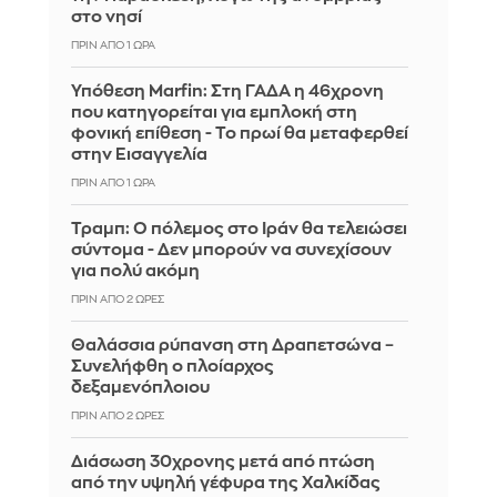
στο νησί
ΠΡΙΝ ΑΠΌ 1 ΏΡΑ
Υπόθεση Marfin: Στη ΓΑΔΑ η 46χρονη
που κατηγορείται για εμπλοκή στη
φονική επίθεση - Το πρωί θα μεταφερθεί
στην Εισαγγελία
ΠΡΙΝ ΑΠΌ 1 ΏΡΑ
Τραμπ: Ο πόλεμος στο Ιράν θα τελειώσει
σύντομα - Δεν μπορούν να συνεχίσουν
για πολύ ακόμη
ΠΡΙΝ ΑΠΌ 2 ΏΡΕΣ
Θαλάσσια ρύπανση στη Δραπετσώνα –
Συνελήφθη ο πλοίαρχος
δεξαμενόπλοιου
ΠΡΙΝ ΑΠΌ 2 ΏΡΕΣ
Διάσωση 30χρονης μετά από πτώση
από την υψηλή γέφυρα της Χαλκίδας