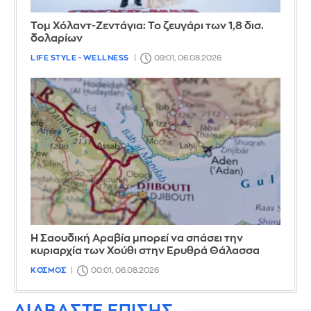
Τομ Χόλαντ-Ζεντάγια: Το ζευγάρι των 1,8 δισ.
δολαρίων
LIFE STYLE - WELLNESS
09:01, 06.08.2026
Η Σαουδική Αραβία μπορεί να σπάσει την
κυριαρχία των Χούθι στην Ερυθρά Θάλασσα
ΚΟΣΜΟΣ
00:01, 06.08.2026
ΔΙΑΒΑΣΤΕ ΕΠΙΣΗΣ