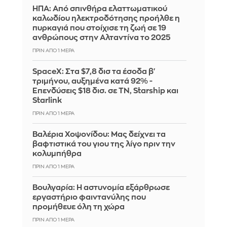
ΗΠΑ: Από σπινθήρα ελαττωματικού
καλωδίου ηλεκτροδότησης προήλθε η
πυρκαγιά που στοίχισε τη ζωή σε 19
ανθρώπους στην Αλταντίνα το 2025
ΠΡΙΝ ΑΠΌ 1 ΜΈΡΑ
SpaceX: Στα $7,8 δισ τα έσοδα β'
τριμήνου, αυξημένα κατά 92% -
Επενδύσεις $18 δισ. σε ΤΝ, Starship και
Starlink
ΠΡΙΝ ΑΠΌ 1 ΜΈΡΑ
Βαλέρια Χοψονίδου: Μας δείχνει τα
βαφτιστικά του γιου της λίγο πριν την
κολυμπήθρα
ΠΡΙΝ ΑΠΌ 1 ΜΈΡΑ
Βουλγαρία: Η αστυνομία εξάρθρωσε
εργαστήριο φαιντανύλης που
προμήθευε όλη τη χώρα
ΠΡΙΝ ΑΠΌ 1 ΜΈΡΑ