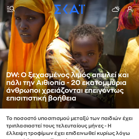
DW: Ο ξεχασμένος λιμός απειλεί και
πάλι την Αιθιοπία - 20 εκατομμύρια
άνθρωποι χρειάζονται επειγόντως
επισιτιστική βοήθεια
Το ποσοστό υποσιτισμού μεταξύ των παιδιών έχει
τριπλασιαστεί τους τελευταίους μήνες - Η
έλλειψη τροφίμων έχει επιδεινωθεί κυρίως λόγω