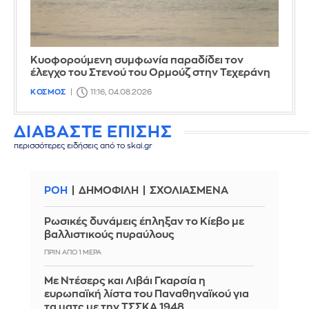
Κυοφορούμενη συμφωνία παραδίδει τον
έλεγχο του Στενού του Ορμούζ στην Τεχεράνη
ΚΟΣΜΟΣ
11:16, 04.08.2026
ΔΙΑΒΑΣΤΕ ΕΠΙΣΗΣ
περισσότερες ειδήσεις από το skai.gr
ΡΟΗ
ΔΗΜΟΦΙΛΗ
ΣΧΟΛΙΑΣΜΕΝΑ
Ρωσικές δυνάμεις έπληξαν το Κίεβο με
βαλλιστικούς πυραύλους
ΠΡΙΝ ΑΠΌ 1 ΜΈΡΑ
Με Ντέσερς και Λιβάι Γκαρσία η
ευρωπαϊκή λίστα του Παναθηναϊκού για
τα ματς με την ΤΣΣΚΑ 1948