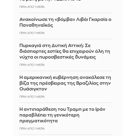
ΠΡΙΝ ΑΠΌ 1 ΜΈΡΑ
Ανακοίνωσε τη «βόμβα» Λιβάι Γκαρσία ο
Παναθηναϊκός
ΠΡΙΝ ΑΠΌ 1 ΜΈΡΑ
Πυρκαγιά στη Δυτική Αττική: Σε
διάσπαρτες εστίες θα επιχειρούν όλη τη
νύχτα οι πυροσβεστικές δυνάμεις
ΠΡΙΝ ΑΠΌ 1 ΜΈΡΑ
Η αμερικανική κυβέρνηση ανακάλεσε τη
βίζα της πρέσβειρας της Βραζιλίας στην
Ουάσιγκτον
ΠΡΙΝ ΑΠΌ 1 ΜΈΡΑ
Η αντιπαράθεση του Τραμπ με το Ιράν
παραβλέπει τη γενικότερη
πραγματικότητα
ΠΡΙΝ ΑΠΌ 1 ΜΈΡΑ