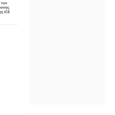
 τον
ρονης
ης ICE