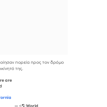
οίησαν πορεία προς τον δρόμο
κίνητό της.
tre are
d
fornia
— ⚡️🌎 World