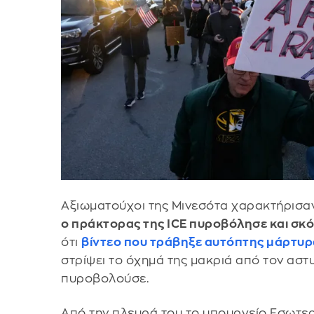
Αξιωματούχοι της Μινεσότα χαρακτήρισα
ο πράκτορας της ICE πυροβόλησε και σκ
ότι
βίντεο που τράβηξε αυτόπτης μάρτυρ
στρίψει το όχημά της μακριά από τον αστ
πυροβολούσε.
Από την πλευρά του το υπουργείο Εσωτερ