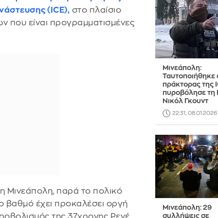
νάστευσης (ICE),
στο πλαίσιο
ν που είναι προγραμματισμένες
Μινεάπολη:
Ταυτοποιήθηκε 
πράκτορας της 
πυροβόλησε τη 
Νικόλ Γκουντ
22:31, 08.01.2026
τη Μινεάπολη, παρά το πολικό
οιο βαθμό έχει προκαλέσει οργή
Μινεάπολη: 29
υροβολισμός της 37χρονης Ρενέ
συλλήψεις σε