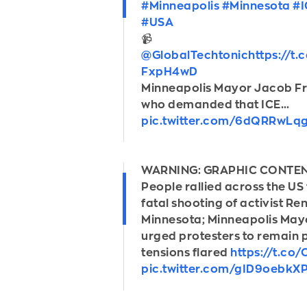
#Minneapolis
#Minnesota
#I
#USA
📹
@GlobalTechtonic
https://t.
FxpH4wD
Minneapolis Mayor Jacob Fr
who demanded that ICE…
pic.twitter.com/6dQRRwLq
WARNING: GRAPHIC CONTE
People rallied across the US 
fatal shooting of activist Re
Minnesota; Minneapolis May
urged protesters to remain 
tensions flared
https://t.co
pic.twitter.com/gID9oebkX