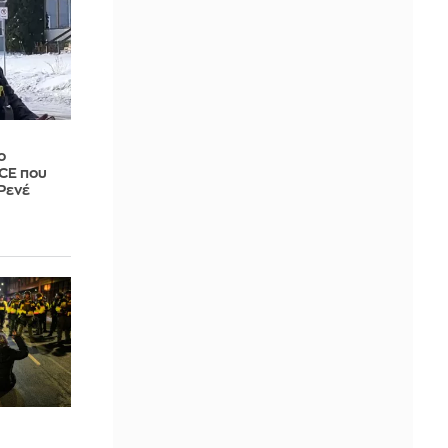
ο
ICE που
Ρενέ