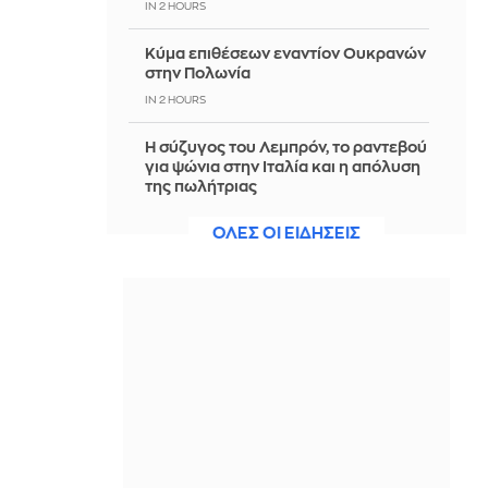
IN 2 HOURS
Κύμα επιθέσεων εναντίον Ουκρανών
στην Πολωνία
IN 2 HOURS
Η σύζυγος του Λεμπρόν, το ραντεβού
για ψώνια στην Ιταλία και η απόλυση
της πωλήτριας
IN 2 HOURS
ΟΛΕΣ ΟΙ ΕΙΔΗΣΕΙΣ
Φεύγουν ο ένας μετά τον άλλον από
το κόμμα της Μαρίας Καρυστιανού -
Αποχώρηση με αιχμές και του
Μπρουτζάκη
IN 2 HOURS
«Ενδιαφέρον του Ολυμπιακού για
τον αριστερό μπακ της Σασουόλο,
Τζος Ντόιγκ»
IN 2 HOURS