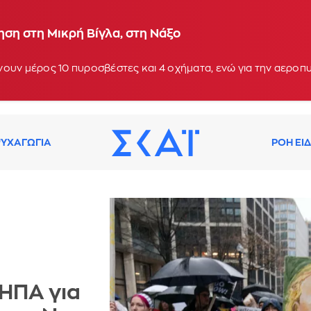
ση στη Μικρή Βίγλα, στη Νάξο
ουν μέρος 10 πυροσβέστες και 4 οχήματα, ενώ για την αεροπ
ΥΧΑΓΩΓΙΑ
ΡΟΗ ΕΙ
 ΗΠΑ για