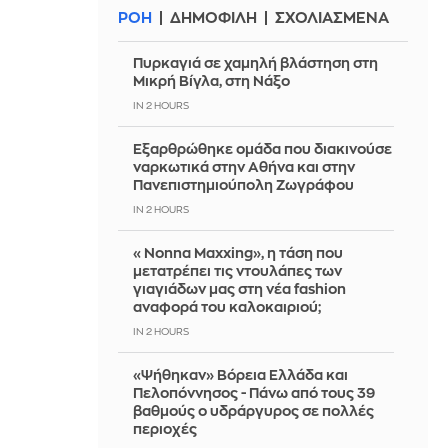
ΡΟΗ
ΔΗΜΟΦΙΛΗ
ΣΧΟΛΙΑΣΜΕΝΑ
Πυρκαγιά σε χαμηλή βλάστηση στη
Μικρή Βίγλα, στη Νάξο
IN 2 HOURS
Εξαρθρώθηκε ομάδα που διακινούσε
ναρκωτικά στην Αθήνα και στην
Πανεπιστημιούπολη Ζωγράφου
IN 2 HOURS
«Nonna Maxxing», η τάση που
μετατρέπει τις ντουλάπες των
γιαγιάδων μας στη νέα fashion
αναφορά του καλοκαιριού;
IN 2 HOURS
«Ψήθηκαν» Βόρεια Ελλάδα και
Πελοπόννησος - Πάνω από τους 39
βαθμούς ο υδράργυρος σε πολλές
περιοχές