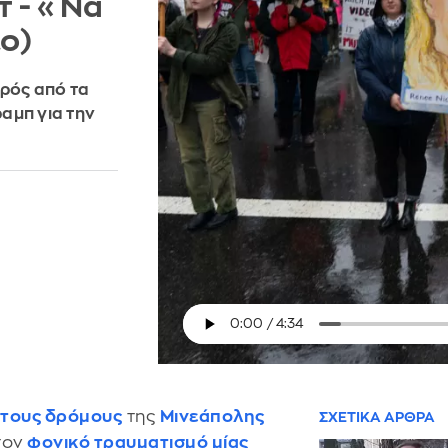
τ - «Να
εο)
κρός από τα
ραμπ για την
στους δρόμους
της
Μινεάπολης
ΣΧΕΤΙΚΑ ΑΡΘΡΑ
τον
φονικό τραυματισμό μίας