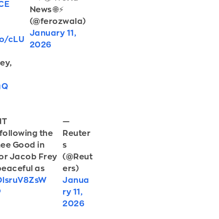
CE
News 🌐⚡️
(@ferozwala)
January 11,
co/cLU
2026
ey,
gQ
—
NT
Reuter
following the
s
nee Good in
(@Reut
or Jacob Frey
ers)
peaceful as
Janua
/OlsruV8ZsW
ry 11,
P
2026