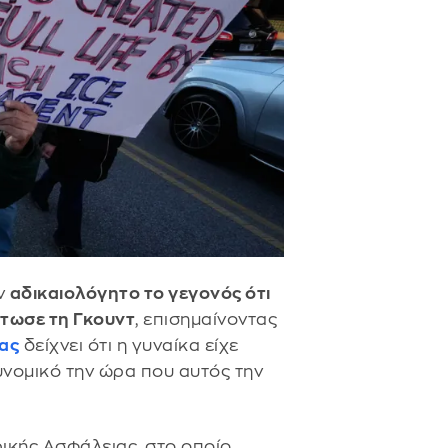
ν
αδικαιολόγητο το γεγονός ότι
ότωσε τη Γκουντ
, επισημαίνοντας
ας
δείχνει ότι η γυναίκα είχε
υνομικό την ώρα που αυτός την
ικής Ασφάλειας, στο οποίο