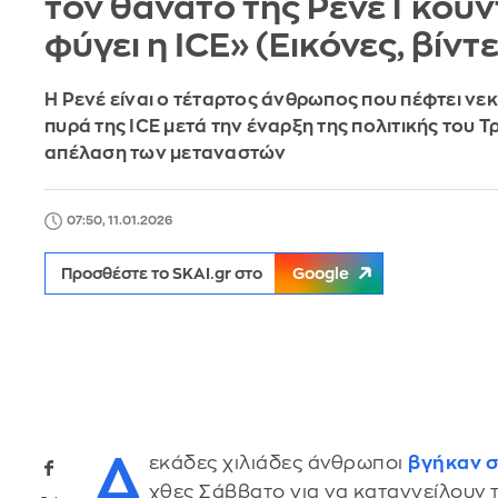
τον θάνατο της Ρενέ Γκουν
φύγει η ICE» (Εικόνες, βίντ
Η Ρενέ είναι ο τέταρτος άνθρωπος που πέφτει νε
πυρά της ICE μετά την έναρξη της πολιτικής του Τ
απέλαση των μεταναστών
07:50, 11.01.2026
Προσθέστε το SKAI.gr στο
Google
Δ
εκάδες χιλιάδες άνθρωποι
βγήκαν 
χθες Σάββατο για να καταγγείλουν 