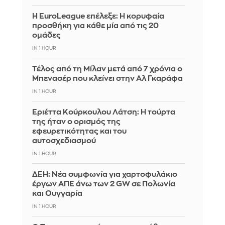
Η EuroLeague επέλεξε: Η κορυφαία
προσθήκη για κάθε μία από τις 20
ομάδες
IN 1 HOUR
Τέλος από τη Μίλαν μετά από 7 χρόνια ο
Μπενασέρ που κλείνει στην Αλ Γκαράφα
IN 1 HOUR
Εριέττα Κούρκουλου Λάτση: Η τούρτα
της ήταν ο ορισμός της
εφευρετικότητας και του
αυτοσχεδιασμού
IN 1 HOUR
ΔΕΗ: Νέα συμφωνία για χαρτοφυλάκιο
έργων ΑΠΕ άνω των 2 GW σε Πολωνία
και Ουγγαρία
IN 1 HOUR