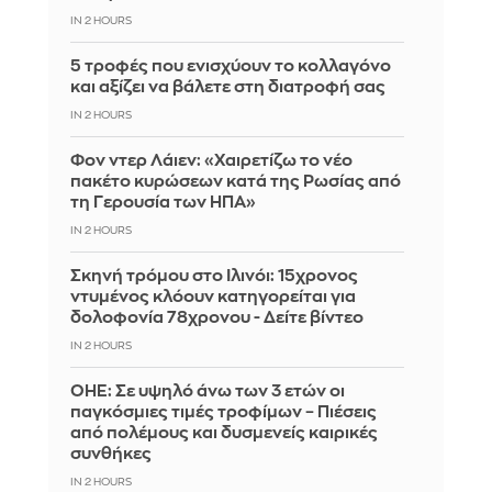
IN 2 HOURS
5 τροφές που ενισχύουν το κολλαγόνο
και αξίζει να βάλετε στη διατροφή σας
IN 2 HOURS
Φον ντερ Λάιεν: «Χαιρετίζω το νέο
πακέτο κυρώσεων κατά της Ρωσίας από
τη Γερουσία των ΗΠΑ»
IN 2 HOURS
Σκηνή τρόμου στο Ιλινόι: 15χρονος
ντυμένος κλόουν κατηγορείται για
δολοφονία 78χρονου - Δείτε βίντεο
IN 2 HOURS
ΟΗΕ: Σε υψηλό άνω των 3 ετών οι
παγκόσμιες τιμές τροφίμων – Πιέσεις
από πολέμους και δυσμενείς καιρικές
συνθήκες
IN 2 HOURS