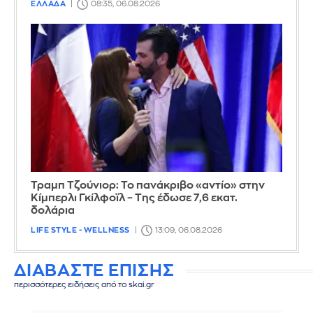
ΕΛΛΑΔΑ
08:35, 06.08.2026
Τραμπ Τζούνιορ: Το πανάκριβο «αντίο» στην
Κίμπερλι Γκίλφοϊλ – Της έδωσε 7,6 εκατ.
δολάρια
LIFE STYLE - WELLNESS
13:09, 06.08.2026
ΔΙΑΒΑΣΤΕ ΕΠΙΣΗΣ
περισσότερες ειδήσεις από το skai.gr