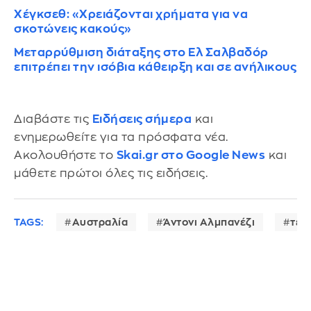
Χέγκσεθ: «Χρειάζονται χρήματα για να
σκοτώνεις κακούς»
Μεταρρύθμιση διάταξης στο Ελ Σαλβαδόρ
επιτρέπει την ισόβια κάθειρξη και σε ανήλικους
Διαβάστε τις
Ειδήσεις σήμερα
και
ενημερωθείτε για τα πρόσφατα νέα.
Ακολουθήστε το
Skai.gr στο Google News
και
μάθετε πρώτοι όλες τις ειδήσεις.
TAGS:
Αυστραλία
Άντονι Αλμπανέζι
τέμ