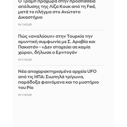
Ο Τραμπ προχωρά στην προσπάθεια
απόλυσης της Λίζα Κουκ από τη Fed,
μετά το πλήγμα στο Ανώτατο
Δικαστήριο
IN 1 HOUR
Πώς «αναλύουν» στην Τουρκία την
αμυντική συμφωνία με Σ. Αραβία και
Πακιστάν - «Δεν στοχεύει σε καμία
χώρα», δήλωσε ο Ερντογάν
IN 1 HOUR
Νέα αποχαρακτηρισμένα αρχεία UFO
από τις ΗΠΑ: Σιωπηλά τρίγωνα,
παράδοξα φαινόμενα και το μυστήριο
του Ρίο
IN 1 HOUR