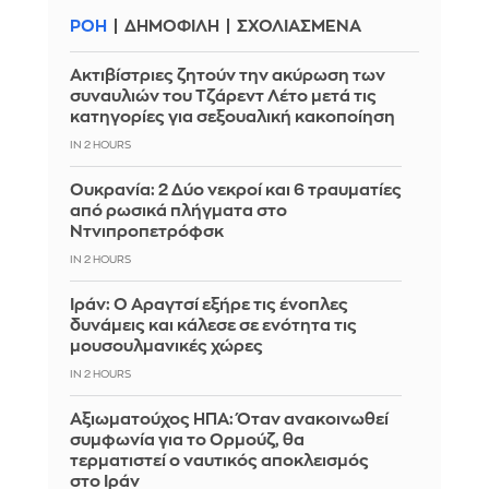
ΡΟΗ
ΔΗΜΟΦΙΛΗ
ΣΧΟΛΙΑΣΜΕΝΑ
Ακτιβίστριες ζητούν την ακύρωση των
συναυλιών του Τζάρεντ Λέτο μετά τις
κατηγορίες για σεξουαλική κακοποίηση
IN 2 HOURS
Ουκρανία: 2 Δύο νεκροί και 6 τραυματίες
από ρωσικά πλήγματα στο
Ντνιπροπετρόφσκ
IN 2 HOURS
Ιράν: Ο Αραγτσί εξήρε τις ένοπλες
δυνάμεις και κάλεσε σε ενότητα τις
μουσουλμανικές χώρες
IN 2 HOURS
Αξιωματούχος ΗΠΑ: Όταν ανακοινωθεί
συμφωνία για το Ορμούζ, θα
τερματιστεί ο ναυτικός αποκλεισμός
στο Ιράν