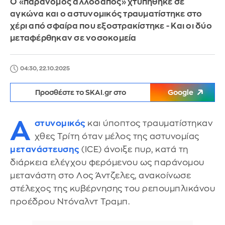
Ο «παράνομος αλλοδαπός» χτυπήθηκε σε
αγκώνα και ο αστυνομικός τραυματίστηκε στο
χέρι από σφαίρα που εξοστρακίστηκε - Και οι δύο
μεταφέρθηκαν σε νοσοκομεία
04:30, 22.10.2025
Προσθέστε το SKAI.gr στο
Google
Α
στυνομικός
και ύποπτος τραυματίστηκαν
χθες Τρίτη όταν μέλος της αστυνομίας
μετανάστευσης
(ICE) άνοιξε πυρ, κατά τη
διάρκεια ελέγχου φερόμενου ως παράνομου
μετανάστη στο Λος Άντζελες, ανακοίνωσε
στέλεχος της κυβέρνησης του ρεπουμπλικάνου
προέδρου Ντόναλντ Τραμπ.