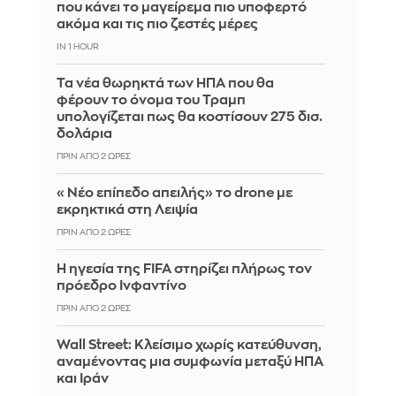
που κάνει το μαγείρεμα πιο υποφερτό
ακόμα και τις πιο ζεστές μέρες
IN 1 HOUR
Τα νέα θωρηκτά των ΗΠΑ που θα
φέρουν το όνομα του Τραμπ
υπολογίζεται πως θα κοστίσουν 275 δισ.
δολάρια
ΠΡΙΝ ΑΠΌ 2 ΏΡΕΣ
«Νέο επίπεδο απειλής» το drone με
εκρηκτικά στη Λειψία
ΠΡΙΝ ΑΠΌ 2 ΏΡΕΣ
Η ηγεσία της FIFA στηρίζει πλήρως τον
πρόεδρο Ινφαντίνο
ΠΡΙΝ ΑΠΌ 2 ΏΡΕΣ
Wall Street: Κλείσιμο χωρίς κατεύθυνση,
αναμένοντας μια συμφωνία μεταξύ ΗΠΑ
και Ιράν