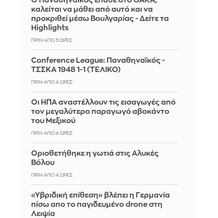
Ο Παναθηναϊκός έπαθε στο ΟΑΚΑ,
καλείται να μάθει από αυτό και να
προκριθεί μέσω Βουλγαρίας - Δείτε τα
Highlights
ΠΡΙΝ ΑΠΌ 3 ΏΡΕΣ
Conference League: Παναθηναϊκός -
ΤΣΣΚΑ 1948 1-1 (ΤΕΛΙΚΟ)
ΠΡΙΝ ΑΠΌ 4 ΏΡΕΣ
Οι ΗΠΑ αναστέλλουν τις εισαγωγές από
τον μεγαλύτερο παραγωγό αβοκάντο
του Μεξικού
ΠΡΙΝ ΑΠΌ 4 ΏΡΕΣ
Οριοθετήθηκε η γωτιά στις Αλυκές
Βόλου
ΠΡΙΝ ΑΠΌ 4 ΏΡΕΣ
«Υβριδική επίθεση» βλέπει η Γερμανία
πίσω απο το παγιδευμένο drone στη
Λειψία