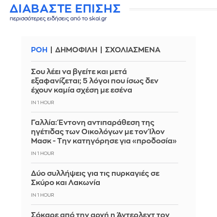
ΔΙΑΒΑΣΤΕ ΕΠΙΣΗΣ
περισσότερες ειδήσεις από το skai.gr
ΡΟΗ
ΔΗΜΟΦΙΛΗ
ΣΧΟΛΙΑΣΜΕΝΑ
Σου λέει να βγείτε και μετά
εξαφανίζεται; 5 λόγοι που ίσως δεν
έχουν καμία σχέση με εσένα
IN 1 HOUR
Γαλλία: Έντονη αντιπαράθεση της
ηγέτιδας των Οικολόγων με τον Ίλον
Μασκ - Την κατηγόρησε για «προδοσία»
IN 1 HOUR
Δύο συλλήψεις για τις πυρκαγιές σε
Σκύρο και Λακωνία
IN 1 HOUR
Σόκαρε από την αρχή η Άντερλεχτ τον