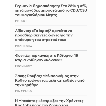
Γερμανία-δημοσκόπηση: Στο 28% η AfD,
επτά μονάδες μπροστά από το CDU/CSU
του καγκελάριου Μερτς
IN 1 HOUR
Λίβανος: «Το Ισραήλ αρνείται να
προσδιορίσει νέες ζώνες για την
απόσυρση του στρατού του»
IN 57 MINUTES
Φονικές πυρκαγιές στο Ρέθυμνο: 19
κτίρια κρίθηκαν «κόκκινα»
IN 55 MINUTES
Σάκης Ρουβάς: Μελισσοκόμος στην
Κύθνο τρώγοντας μέλι κατευθείαν από
την κηρήθρα
IN 51 MINUTES
Η Μπεσίκτας «έσπρωξε» την Χράντετς
Κράλοβε προς τον δρόμο του