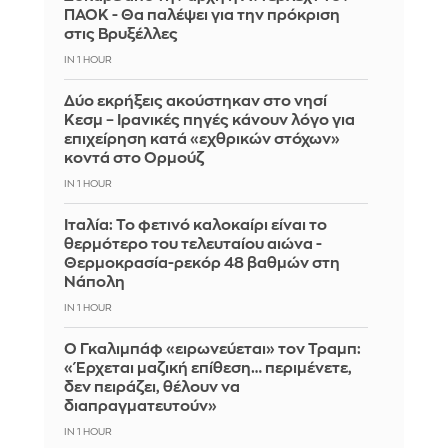
ΠΑΟΚ - Θα παλέψει για την πρόκριση
στις Βρυξέλλες
IN 1 HOUR
Δύο εκρήξεις ακούστηκαν στο νησί
Κεσμ – Ιρανικές πηγές κάνουν λόγο για
επιχείρηση κατά «εχθρικών στόχων»
κοντά στο Ορμούζ
IN 1 HOUR
Ιταλία: To φετινό καλοκαίρι είναι το
θερμότερο του τελευταίου αιώνα -
Θερμοκρασία-ρεκόρ 48 βαθμών στη
Νάπολη
IN 1 HOUR
Ο Γκαλιμπάφ «ειρωνεύεται» τον Τραμπ:
«Έρχεται μαζική επίθεση… περιμένετε,
δεν πειράζει, θέλουν να
διαπραγματευτούν»
IN 1 HOUR