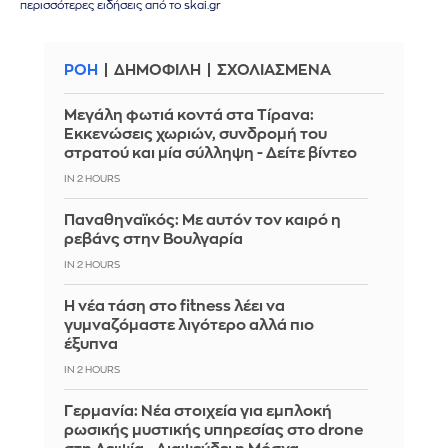
περισσότερες ειδήσεις από το skai.gr
ΡΟΗ
ΔΗΜΟΦΙΛΗ
ΣΧΟΛΙΑΣΜΕΝΑ
Μεγάλη φωτιά κοντά στα Τίρανα:
Εκκενώσεις χωριών, συνδρομή του
στρατού και μία σύλληψη - Δείτε βίντεο
IN 2 HOURS
Παναθηναϊκός: Με αυτόν τον καιρό η
ρεβάνς στην Βουλγαρία
IN 2 HOURS
Η νέα τάση στο fitness λέει να
γυμναζόμαστε λιγότερο αλλά πιο
έξυπνα
IN 2 HOURS
Γερμανία: Νέα στοιχεία για εμπλοκή
ρωσικής μυστικής υπηρεσίας στο drone