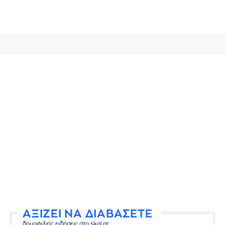
ΑΞΙΖΕΙ ΝΑ ΔΙΑΒΑΣΕΤΕ
δημοφιλείς ειδήσεις στο skai.gr