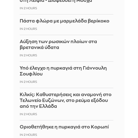
στη Λειψία - Διαψεύδει η Μόσχα
IN 2 HOURS
Πάστα φλώρα με μαρμελάδα βερίκοκο
IN 2 HOURS
Αύξηση των ρωσικών πλοίων στα
βρετανικά ύδατα
IN 2 HOURS
Υπό έλεγχο η πυρκαγιά στη Γιάννουλη
Σουφλίου
IN 2 HOURS
Κιλκίς: Καθυστερήσεις και αναμονή στο
Τελωνείο Ευζώνων, στο ρεύμα εξόδου
από την Ελλάδα
IN 2 HOURS
Οριοθετήθηκε η πυρκαγιά στο Κορωπί
IN 2 HOURS