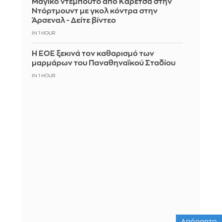
Μαγικό ντεμπούτο από Καρέτσα στην
Ντόρτμουντ με γκολ κόντρα στην
Άρσεναλ - Δείτε βίντεο
IN 1 HOUR
Η ΕΟΕ ξεκινά τον καθαρισμό των
μαρμάρων του Παναθηναϊκού Σταδίου
IN 1 HOUR
Απόρρητο