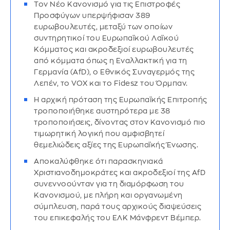
Τον Νέο Κανονισμό για τις Επιστροφές
Προσφύγων υπερψήφισαν 389
ευρωβουλευτές, μεταξύ των οποίων
συντηρητικοί του Ευρωπαϊκού Λαϊκού
Κόμματος και ακροδεξιοί ευρωβουλευτές
από κόμματα όπως η Εναλλακτική για τη
Γερμανία (AfD), ο Εθνικός Συναγερμός της
Λεπέν, το VOX και το Fidesz του Όρμπαν.
Η αρχική πρόταση της Ευρωπαϊκής Επιτροπής
τροποποιήθηκε αυστηρότερα με 38
τροποποιήσεις, δίνοντας στον Κανονισμό πιο
τιμωρητική λογική που αμφισβητεί
θεμελιώδεις αξίες της Ευρωπαϊκής Ένωσης.
Αποκαλύφθηκε ότι παρασκηνιακά
Χριστιανοδημοκράτες και ακροδεξιοί της AfD
συνεννοούνταν για τη διαμόρφωση του
Κανονισμού, με πλήρη και οργανωμένη
σύμπλευση, παρά τους αρχικούς διαψεύσεις
του επικεφαλής του ΕΛΚ Μάνφρεντ Βέμπερ.