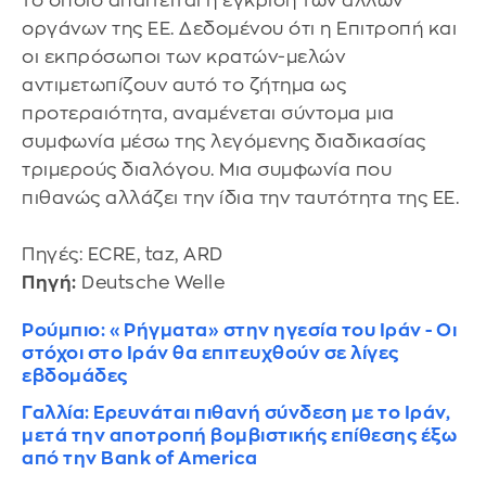
το οποίο απαιτείται η έγκριση των άλλων
οργάνων της ΕΕ. Δεδομένου ότι η Επιτροπή και
οι εκπρόσωποι των κρατών-μελών
αντιμετωπίζουν αυτό το ζήτημα ως
προτεραιότητα, αναμένεται σύντομα μια
συμφωνία μέσω της λεγόμενης διαδικασίας
τριμερούς διαλόγου. Μια συμφωνία που
πιθανώς αλλάζει την ίδια την ταυτότητα της ΕΕ.
Πηγές: ECRE, taz, ARD
Πηγή:
Deutsche Welle
Ρούμπιο: «Ρήγματα» στην ηγεσία του Ιράν - Οι
στόχοι στο Ιράν θα επιτευχθούν σε λίγες
εβδομάδες
Γαλλία: Ερευνάται πιθανή σύνδεση με το Ιράν,
μετά την αποτροπή βομβιστικής επίθεσης έξω
από την Bank of America