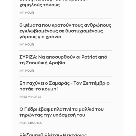
χαμηλούς τόνους
IN 1 HOUR
6 ψέματα που κρατούν τους ανθρώπους
εγκλωβισμένους σε δυστυχισμένους
γάμους για χρόνια
IN 1 HOUR
ΣΥΡΙΖΑ: Να αποσυρθούν οι Patriot από
τη Σαουδική Αραβία
IN 1 HOUR
Επιταχύνει ο Σαμαράς - Τον Σεπτέμβριο
πατάει το κουμπί
IN 52 MINUTES
Ο Πέδρι έβαψε πλατινέ τα μαλλιά του
τηρώντας την υπόσχεσή του
IN 49 MINUTES
Ελίζαμπεθ Ελέτσι - Νεκτάριος