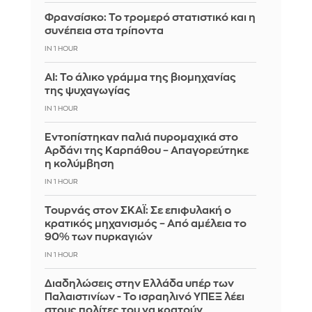
Φρανσίσκο: Το τρομερό στατιστικό και η
συνέπεια στα τρίποντα
IN 1 HOUR
AI: Το άλικο γράμμα της βιομηχανίας
της ψυχαγωγίας
IN 1 HOUR
Εντοπίστηκαν παλιά πυρομαχικά στο
Αρδάνι της Καρπάθου – Απαγορεύτηκε
η κολύμβηση
IN 1 HOUR
Τουρνάς στον ΣΚΑΪ: Σε επιφυλακή ο
κρατικός μηχανισμός – Από αμέλεια το
90% των πυρκαγιών
IN 1 HOUR
Διαδηλώσεις στην Ελλάδα υπέρ των
Παλαιστινίων - Το ισραηλινό ΥΠΕΞ λέει
στους πολίτες του να κρατούν