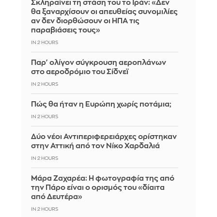
Σκληραίνει τη στάση του το Ιράν: «Δεν
θα ξαναρχίσουν οι απευθείας συνομιλίες
αν δεν διορθώσουν οι ΗΠΑ τις
παραβιάσεις τους»
IN 2 HOURS
Παρ' ολίγον σύγκρουση αεροπλάνων
στο αεροδρόμιο του Σίδνεϊ
IN 2 HOURS
Πώς θα ήταν η Ευρώπη χωρίς ποτάμια;
IN 2 HOURS
Δύο νέοι Αντιπεριφερειάρχες ορίστηκαν
στην Αττική από τον Νίκο Χαρδαλιά
IN 2 HOURS
Μάρα Ζαχαρέα: Η φωτογραφία της από
την Πάρο είναι ο ορισμός του «δίαιτα
από Δευτέρα»
IN 2 HOURS