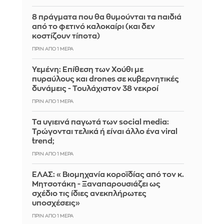
8 πράγματα που θα θυμούνται τα παιδιά
από το φετινό καλοκαίρι (και δεν
κοστίζουν τίποτα)
ΠΡΙΝ ΑΠΌ 1 ΜΈΡΑ
Υεμένη: Επίθεση των Χούθι με
πυραύλους και drones σε κυβερνητικές
δυνάμεις - Τουλάχιστον 38 νεκροί
ΠΡΙΝ ΑΠΌ 1 ΜΈΡΑ
Τα υγιεινά παγωτά των social media:
Τρώγονται τελικά ή είναι άλλο ένα viral
trend;
ΠΡΙΝ ΑΠΌ 1 ΜΈΡΑ
ΕΛΑΣ: «Βιομηχανία κοροϊδίας από τον κ.
Μητσοτάκη - Ξαναπαρουσιάζει ως
σχέδιο τις ίδιες ανεκπλήρωτες
υποσχέσεις»
ΠΡΙΝ ΑΠΌ 1 ΜΈΡΑ