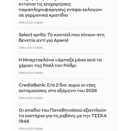
εντείνει τις επιχειρήσεις
παραπληροφόρησης ενόψει εκλογών
σε γερμανικά κρατίδια
ΠΡΙΝ ΑΠΌ 1 ΜΈΡΑ
Select spritz: Το κοκτέιλ που πίνουν στη
Βενετία αντί για Aperol
ΠΡΙΝ ΑΠΌ 1 ΜΈΡΑ
Η Μπαρτσελόνα «άρπαξε μέσα από τα
χέρια» της Ρεάλ τον Ρόδρι
ΠΡΙΝ ΑΠΌ 1 ΜΈΡΑ
CrediaBank: Στα 2 δισ. ευρώ οι νέες
εκταμιεύσεις στο εξάμηνο του 2026
ΠΡΙΝ ΑΠΌ 1 ΜΈΡΑ
Οι οπαδοί του Παναθηναϊκού εξαντλούν
τα εισιτήρια για τη ρεβάνς με την ΤΣΣΚΑ
1948
ΠΡΙΝ ΑΠΌ 1 ΜΈΡΑ