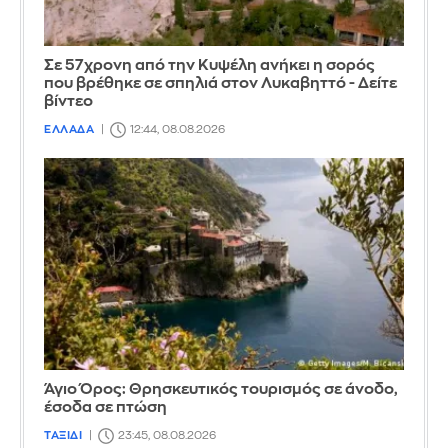
Σε 57χρονη από την Κυψέλη ανήκει η σορός
που βρέθηκε σε σπηλιά στον Λυκαβηττό - Δείτε
βίντεο
ΕΛΛΑΔΑ
12:44, 08.08.2026
Άγιο Όρος: Θρησκευτικός τουρισμός σε άνοδο,
έσοδα σε πτώση
ΤΑΞΙΔΙ
23:45, 08.08.2026