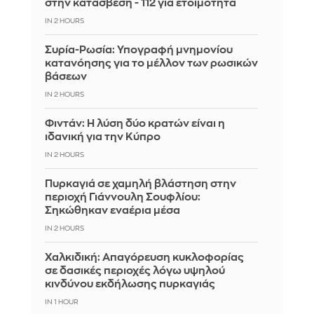
στην κατάσβεση - 112 για ετοιμότητα
IN 2 HOURS
Συρία-Ρωσία: Υπογραφή μνημονίου
κατανόησης για το μέλλον των ρωσικών
βάσεων
IN 2 HOURS
Φιντάν: Η λύση δύο κρατών είναι η
ιδανική για την Κύπρο
IN 2 HOURS
Πυρκαγιά σε χαμηλή βλάστηση στην
περιοχή Γιάννουλη Σουφλίου:
Σηκώθηκαν εναέρια μέσα
IN 2 HOURS
Χαλκιδική: Απαγόρευση κυκλοφορίας
σε δασικές περιοχές λόγω υψηλού
κινδύνου εκδήλωσης πυρκαγιάς
IN 1 HOUR