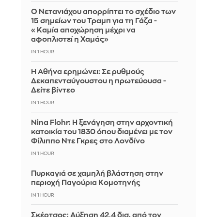
Ο Νετανιάχου απορρίπτει το σχέδιο των
15 σημείων του Τραμπ για τη Γάζα -
«Καμία αποχώρηση μέχρι να
αφοπλιστεί η Χαμάς»
IN 1 HOUR
Η Αθήνα ερημώνει: Σε ρυθμούς
Δεκαπενταύγουστου η πρωτεύουσα -
Δείτε βίντεο
IN 1 HOUR
Nina Flohr: Η ξενάγηση στην αρχοντική
κατοικία του 1830 όπου διαμένει με τον
Φίλιππο Ντε Γκρες στο Λονδίνο
IN 1 HOUR
Πυρκαγιά σε χαμηλή βλάστηση στην
περιοχή Παγούρια Κομοτηνής
IN 1 HOUR
Σκέρτσος: Αύξηση 42,4 δισ. από τον