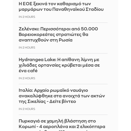
Η ΕΟΕ ξεκινά τον καθαρισμό των
μαρμάρων του Παναθηναϊκού Σταδίου
IN 2 HOURS
Ζελένσκι: Περισσότεροι από 50.000
Βορειοκορεάτες στρατιώτες θα
αναπτυχθούν στη Ρωσία
IN 2 HOURS
Hydrangea Lake: Η απίθανη λίμνη με
χιλιάδες ορτανσίες κρύβεται μέσα σε
ένα café
IN 2 HOURS
Ιταλία: Αρχαίο ρωμαϊκό ναυάγιο
ανακαλύφθηκε στα ανοιχτά των ακτών
της Σικελίας - Δείτε βίντεο
IN 2 HOURS
Πυρκαγιά σε χαμηλή βλάστηση στο
Κορωπί - 4 αεροπλάνα και 2 ελικόπτερα