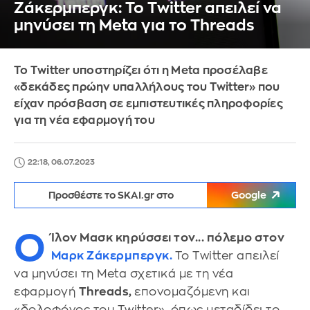
Ζάκερμπεργκ: To Τwitter απειλεί να
μηνύσει τη Meta για το Threads
To Τwitter υποστηρίζει ότι η Meta προσέλαβε
«δεκάδες πρώην υπαλλήλους του Twitter» που
είχαν πρόσβαση σε εμπιστευτικές πληροφορίες
για τη νέα εφαρμογή του
22:18, 06.07.2023
Προσθέστε το SKAI.gr στο
Google
Ο
Ίλον Μασκ κηρύσσει τον... πόλεμο στον
Μαρκ Ζάκερμπεργκ.
To Τwitter απειλεί
να μηνύσει τη Meta σχετικά με τη νέα
εφαρμογή
Threads,
επονομαζόμενη και
«δολοφόνος του Twitter», όπως μεταδίδει το