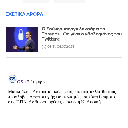
ΣΧΕΤΙΚΑ ΑΡΘΡΑ
Ο Ζούκερμπεργκ λανσάρει το
Threads - Θα γίνει ο «δολοφόνος του
Twitter»;
08:31, 06.07.2023