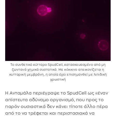
Το συνθετικό κύτταρο SpudCell, κατασκευασμένο από μη
ζωντανά χημικά συστατικά. Με κόκκινο απεικονίζεται η
κυτταρική μεμβράνη, η οποία έχει επισημανθεί με λιπιδική
χρωστική
Η Ανταμάλα περιέγραψε το SpudCell ως «έναν
απίστευτα αδύναμο οργανισμό, που προς το
παρόν ουσιαστικά δεν κάνει τίποτε άλλο πέρα
από το να τρέφεται και περιστασιακά να