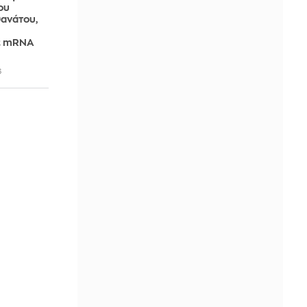
ου
θανάτου,
ε mRNA
6