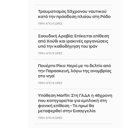
Τραυματισμός 53χρονου ναυτικού
κατά την πρόσδεση πλοίου στη Ρόδο
ΠΡΙΝ ΑΠΌ 8 ΏΡΕΣ
Σαουδική Αραβία: Επίκειται επίθεση
από Χούθι και ιρακινές οργανώσεις
υπό την καθοδήγηση του Ιράν
ΠΡΙΝ ΑΠΌ 9 ΏΡΕΣ
Πουέρτο Ρίκο: Νερό με το δελτίο από
την Παρασκευή, λόγω της ανομβρίας
στο νησί
ΠΡΙΝ ΑΠΌ 9 ΏΡΕΣ
Υπόθεση Marfin: Στη ΓΑΔΑ η 46χρονη
που κατηγορείται για εμπλοκή στη
φονική επίθεση - Το πρωί θα
μεταφερθεί στην Εισαγγελία
ΠΡΙΝ ΑΠΌ 9 ΏΡΕΣ