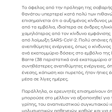
Το όφελος από την πρόληψη της σοβαρής 
θανάτου υπερτερεί κατά πολύ των πιθανώ
επισημαίνεται ότι ο αυξημένος κίνδυνος 
από τα εμβόλια, ιδιαίτερα σε άνδρες ηλικί
χαμηλότερος από τον κίνδυνο εμφάνισης 
από λοίμωξη SARS-CoV-2. Πολύ σπάνιες ή
ανεπιθύμητες ενέργειες, όπως ο κίνδυνος
ανά εκατομμύριο δόσεις στο εμβόλιο της P
Barre (38 περιστατικά ανά εκατομμύριο σ
συνηθέστερες ανεπιθύμητες ενέργειες, ό
ένεσης, κόπωση και πυρετός, ήταν ήπιες 
μέσα σε λίγες ημέρες.
Παράλληλα, οι ερευνητές επισημαίνουν ό
μπορούσε στο μέλλον να αξιοποιηθεί για
γρίπης, του αναπνευστικού συγκυτιακού ι
μολυσματικών ασθενειών, καθώς και για 