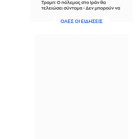
Τραμπ: Ο πόλεμος στο Ιράν θα
τελειώσει σύντομα - Δεν μπορούν να
συνεχίσουν για πολύ ακόμη
ΟΛΕΣ ΟΙ ΕΙΔΗΣΕΙΣ
ΠΡΙΝ ΑΠΌ 9 ΏΡΕΣ
Θαλάσσια ρύπανση στη Δραπετσώνα
– Συνελήφθη ο πλοίαρχος
δεξαμενόπλοιου
ΠΡΙΝ ΑΠΌ 9 ΏΡΕΣ
Διάσωση 30χρονης μετά από πτώση
από την υψηλή γέφυρα της Χαλκίδας
ΠΡΙΝ ΑΠΌ 9 ΏΡΕΣ
Οι τιμές της βενζίνης αυξήθηκαν
εξαιτίας του πολέμου του Τραμπ στο
Ιράν, και όχι λόγω της απληστίας των
πετρελαϊκών εταιρειών
ΠΡΙΝ ΑΠΌ 9 ΏΡΕΣ
Η SpaceX θα κατασκευάσει
σταθμούς παραγωγής ηλεκτρικής