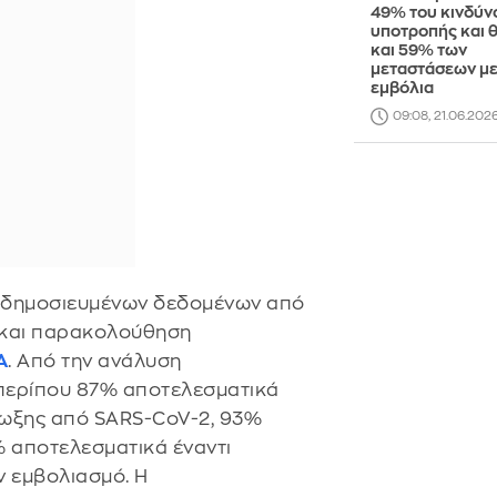
49% του κινδύν
υποτροπής και 
και 59% των
μεταστάσεων μ
εμβόλια
09:08, 21.06.202
η δημοσιευμένων δεδομένων από
ς και παρακολούθηση
A
. Από την ανάλυση
 περίπου 87% αποτελεσματικά
μωξης από SARS-CoV-2, 93%
% αποτελεσματικά έναντι
ν εμβολιασμό. Η