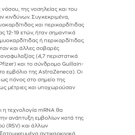
νόσου, της νοσηλείας και του
ν κινδύνων. Συγκεκριμένα,
μυοκαρδίτιδας και περικαρδίτιδας
ας 12-19 ετών, ήταν σημαντικά
μυοκαρδίτιδας ή περικαρδίτιδας
ταν και άλλες σοβαρές
 αναφυλαξίας (4,7 περιστατικά
fizer) και το σύνδρομο Guillain-
το εμβόλιο της AstraZeneca). Οι
πως πόνος στο σημείο της
έως μέτριες και υποχωρούσαν
τι η τεχνολογία mRNA θα
 την ανάπτυξη εμβολίων κατά της
ού (RSV) και άλλων
εξατομικευμένα αντικαρκινικά