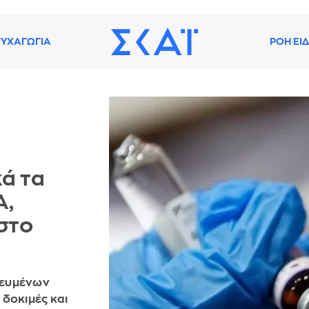
ΥΧΑΓΩΓΙΑ
ΡΟΗ ΕΙ
ά τα
A,
στο
ιευμένων
 δοκιμές και