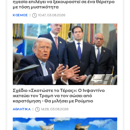
ηγεσία επιλέγει να ξεκουραστεί σε ένα θέρετρο
με τόση μυστικότητα
ΚΟΣΜΟΣ
10:47, 03.08.2026
Σχέδιο «Σκοτώστε το Τέρας»: Ο Ινφαντίνο
ικετεύει τον Τραμπ να τον σώσει από
καρατόμηση - Θα μιλήσει με Ρούμπιο
ΑΘΛΗΤΙΚΑ
14:28, 03.08.2026