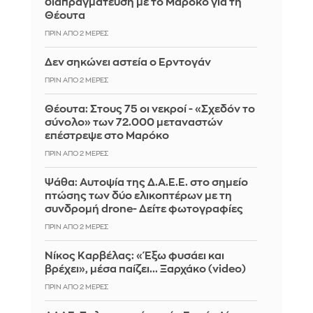
διαπραγμάτευση με το Μαρόκο για τη
Θέουτα
ΠΡΙΝ ΑΠΌ 2 ΜΈΡΕΣ
Δεν σηκώνει αστεία ο Ερντογάν
ΠΡΙΝ ΑΠΌ 2 ΜΈΡΕΣ
Θέουτα: Στους 75 οι νεκροί - «Σχεδόν το
σύνολο» των 72.000 μεταναστών
επέστρεψε στο Μαρόκο
ΠΡΙΝ ΑΠΌ 2 ΜΈΡΕΣ
Ψάθα: Αυτοψία της Δ.Α.Ε.Ε. στο σημείο
πτώσης των δύο ελικοπτέρων με τη
συνδρομή drone- Δείτε φωτογραφίες
ΠΡΙΝ ΑΠΌ 2 ΜΈΡΕΣ
Νίκος Καρβέλας: «Έξω φυσάει και
βρέχει», μέσα παίζει... Ξαρχάκο (video)
ΠΡΙΝ ΑΠΌ 2 ΜΈΡΕΣ