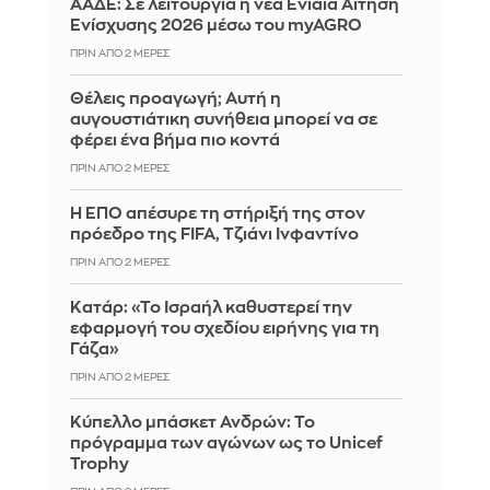
ΑΑΔΕ: Σε λειτουργία η νέα Ενιαία Αίτηση
Ενίσχυσης 2026 μέσω του myAGRO
ΠΡΙΝ ΑΠΌ 2 ΜΈΡΕΣ
Θέλεις προαγωγή; Αυτή η
αυγουστιάτικη συνήθεια μπορεί να σε
φέρει ένα βήμα πιο κοντά
ΠΡΙΝ ΑΠΌ 2 ΜΈΡΕΣ
Η ΕΠΟ απέσυρε τη στήριξή της στον
πρόεδρο της FIFA, Τζιάνι Ινφαντίνο
ΠΡΙΝ ΑΠΌ 2 ΜΈΡΕΣ
Κατάρ: «Το Ισραήλ καθυστερεί την
εφαρμογή του σχεδίου ειρήνης για τη
Γάζα»
ΠΡΙΝ ΑΠΌ 2 ΜΈΡΕΣ
Κύπελλο μπάσκετ Ανδρών: Το
πρόγραμμα των αγώνων ως το Unicef
Trophy