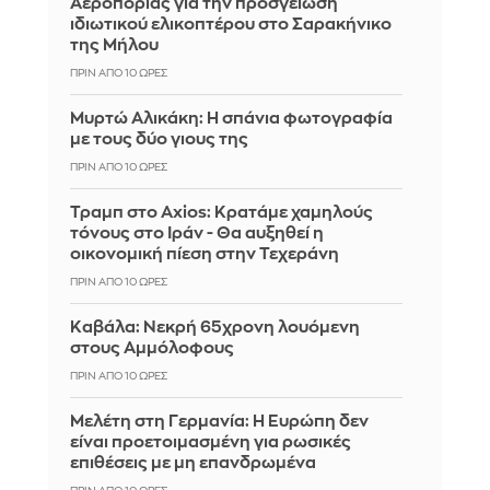
Αεροπορίας για την προσγείωση
ιδιωτικού ελικοπτέρου στο Σαρακήνικο
της Μήλου
ΠΡΙΝ ΑΠΌ 10 ΏΡΕΣ
Μυρτώ Αλικάκη: Η σπάνια φωτογραφία
με τους δύο γιους της
ΠΡΙΝ ΑΠΌ 10 ΏΡΕΣ
Τραμπ στο Axios: Κρατάμε χαμηλούς
τόνους στο Ιράν - Θα αυξηθεί η
οικονομική πίεση στην Τεχεράνη
ΠΡΙΝ ΑΠΌ 10 ΏΡΕΣ
Καβάλα: Νεκρή 65χρονη λουόμενη
στους Αμμόλοφους
ΠΡΙΝ ΑΠΌ 10 ΏΡΕΣ
Μελέτη στη Γερμανία: Η Ευρώπη δεν
είναι προετοιμασμένη για ρωσικές
επιθέσεις με μη επανδρωμένα