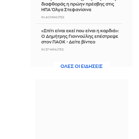
διαφθοράς η πρώην πρέσβης στις
ΗΠΑ Όλγα Στεφανίσινα
IN 40 MINUTES
«Σπίτι είναι εκεί που είναι η καρδιά»:
Ο Δημήτρης Γιαννούλης επέστρεψε
στον ΠΑΟΚ - Δείτε βίντεο
IN 37 MINUTES
Οι επιζώντες της Χιροσίμα ενάντια
ΟΛΕΣ ΟΙ ΕΙΔΗΣΕΙΣ
στον επανεξοπλισμό
IN 36 MINUTES
«Αγαπούσα υπερβολικά τον πατέρα
μου» η υπερασπιστική γραμμή του
55χρονου από τον Μυστρά
IN 32 MINUTES
Άγκυρα: Θεού θέλοντος, συμφωνία
για το Στενό εντός της ημέρας -
Επίθεση στο Ισραήλ