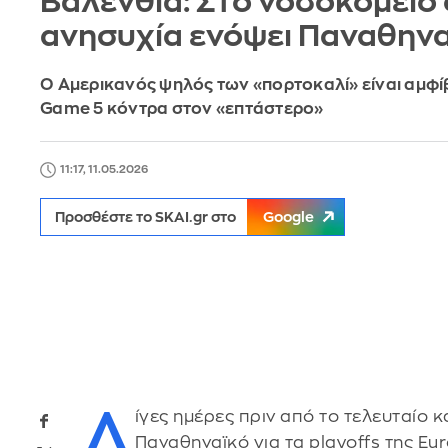
Βαλένθια: Στο νοσοκομείο ο
ανησυχία ενόψει Παναθην
Ο Αμερικανός ψηλός των «πορτοκαλί» είναι αμφί
Game 5 κόντρα στον «επτάστερο»
11:17, 11.05.2026
Προσθέστε το SKAI.gr στο
Google
Λ
ίγες ημέρες πριν από το τελευταίο κ
Παναθηναϊκό για τα playoffs της Eu