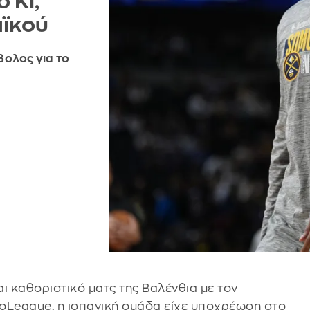
 Κι,
αϊκού
βολος για το
αι καθοριστικό ματς της Βαλένθια με τον
roLeague, η ισπανική ομάδα είχε υποχρέωση στο