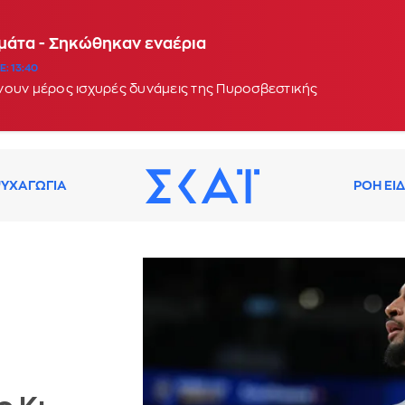
αμάτα - Σηκώθηκαν εναέρια
: 13:40
νουν μέρος ισχυρές δυνάμεις της Πυροσβεστικής
ΥΧΑΓΩΓΙΑ
ΡΟΗ ΕΙ