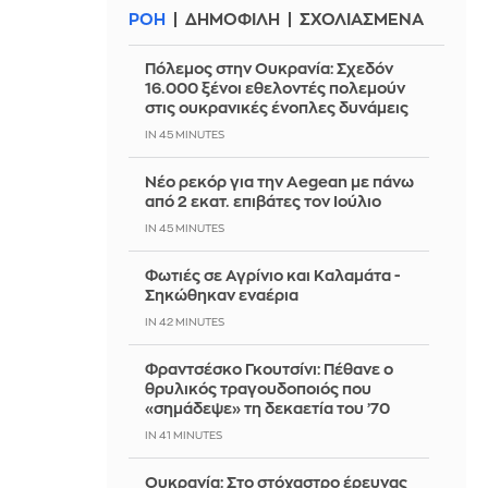
ΡΟΗ
ΔΗΜΟΦΙΛΗ
ΣΧΟΛΙΑΣΜΕΝΑ
Πόλεμος στην Ουκρανία: Σχεδόν
16.000 ξένοι εθελοντές πολεμούν
στις ουκρανικές ένοπλες δυνάμεις
IN 45 MINUTES
Νέο ρεκόρ για την Aegean με πάνω
από 2 εκατ. επιβάτες τον Ιούλιο
IN 45 MINUTES
Φωτιές σε Αγρίνιο και Καλαμάτα -
Σηκώθηκαν εναέρια
IN 42 MINUTES
Φραντσέσκο Γκουτσίνι: Πέθανε ο
θρυλικός τραγουδοποιός που
«σημάδεψε» τη δεκαετία του ’70
IN 41 MINUTES
Ουκρανία: Στο στόχαστρο έρευνας