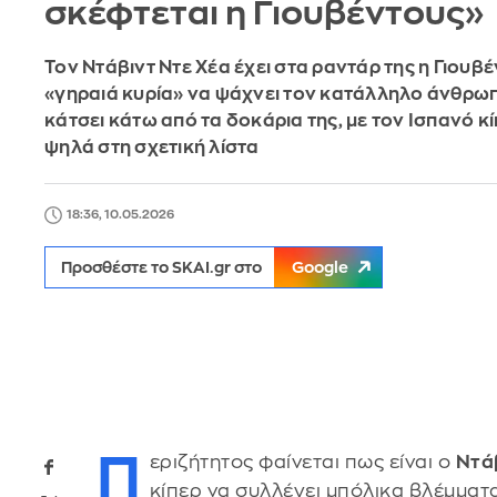
σκέφτεται η Γιουβέντους»
Τον Ντάβιντ Ντε Χέα έχει στα ραντάρ της η Γιουβέ
«γηραιά κυρία» να ψάχνει τον κατάλληλο άνθρω
κάτσει κάτω από τα δοκάρια της, με τον Ισπανό κί
ψηλά στη σχετική λίστα
18:36, 10.05.2026
Προσθέστε το SKAI.gr στο
Google
Π
εριζήτητος φαίνεται πως είναι ο
Ντά
κίπερ να συλλέγει μπόλικα βλέμματ