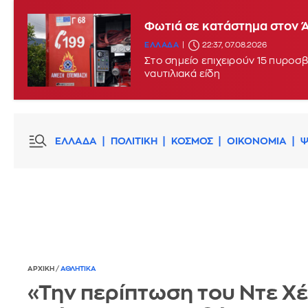
Φωτιά σε κατάστημα στον Ά
ΕΛΛΑΔΑ
22:37, 07.08.2026
Στο σημείο επιχειρούν 15 πυροσβ
ναυτιλιακά είδη
ΕΛΛΑΔΑ
ΠΟΛΙΤΙΚΗ
ΚΟΣΜΟΣ
ΟΙΚΟΝΟΜΙΑ
Ψ
ΑΡΧΙΚΗ
/
ΑΘΛΗΤΙΚΑ
«Την περίπτωση του Ντε Χ