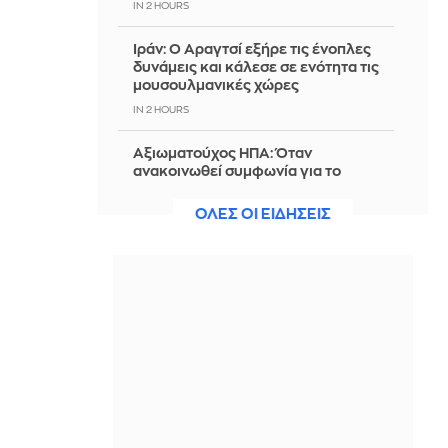
IN 2 HOURS
Ιράν: Ο Αραγτσί εξήρε τις ένοπλες
δυνάμεις και κάλεσε σε ενότητα τις
μουσουλμανικές χώρες
IN 2 HOURS
Αξιωματούχος ΗΠΑ: Όταν
ανακοινωθεί συμφωνία για το
Ορμούζ, θα τερματιστεί ο ναυτικός
αποκλεισμός στο Ιράν
ΟΛΕΣ ΟΙ ΕΙΔΗΣΕΙΣ
IN 2 HOURS
5 τροφές που ενισχύουν το
κολλαγόνο και αξίζει να βάλετε στη
διατροφή σας
IN 2 HOURS
Φον ντερ Λάιεν: «Χαιρετίζω το νέο
πακέτο κυρώσεων κατά της Ρωσίας
από τη Γερουσία των ΗΠΑ»
IN 2 HOURS