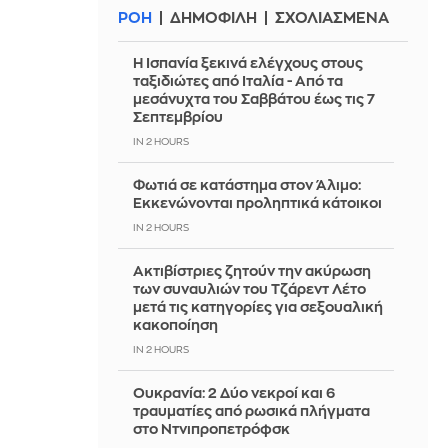
ΡΟΗ
ΔΗΜΟΦΙΛΗ
ΣΧΟΛΙΑΣΜΕΝΑ
Η Ισπανία ξεκινά ελέγχους στους
ταξιδιώτες από Ιταλία - Από τα
μεσάνυχτα του Σαββάτου έως τις 7
Σεπτεμβρίου
IN 2 HOURS
Φωτιά σε κατάστημα στον Άλιμο:
Εκκενώνονται προληπτικά κάτοικοι
IN 2 HOURS
Ακτιβίστριες ζητούν την ακύρωση
των συναυλιών του Τζάρεντ Λέτο
μετά τις κατηγορίες για σεξουαλική
κακοποίηση
IN 2 HOURS
Ουκρανία: 2 Δύο νεκροί και 6
τραυματίες από ρωσικά πλήγματα
στο Ντνιπροπετρόφσκ