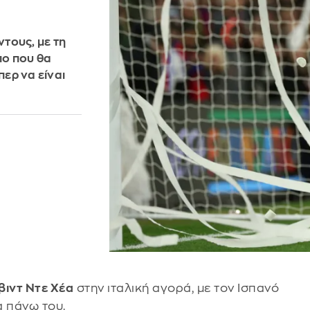
ντους, με τη
πο που θα
περ να είναι
βιντ Ντε Χέα
στην ιταλική αγορά, με τον Ισπανό
α πάνω του.