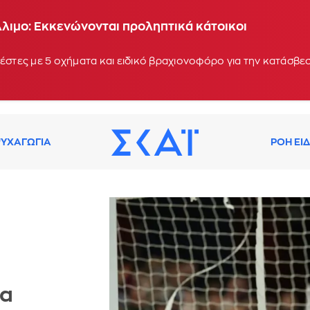
λιμο: Εκκενώνονται προληπτικά κάτοικοι
έστες με 5 οχήματα και ειδικό βραχιονοφόρο για την κατάσβεσ
ΥΧΑΓΩΓΙΑ
ΡΟΗ ΕΙ
έα