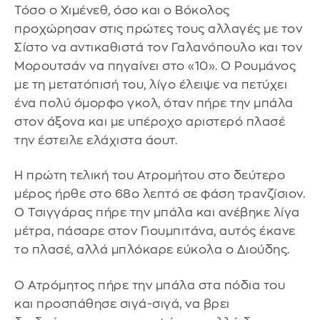
Τόσο ο Χιμένεθ, όσο και ο Βόκολος
προχώρησαν στις πρώτες τους αλλαγές με τον
Σίστο να αντικαθιστά τον Γαλανόπουλο και τον
Μορουτσάν να πηγαίνει στο «10». Ο Ρουμάνος
με τη μετατόπισή του, λίγο έλειψε να πετύχει
ένα πολύ όμορφο γκολ, όταν πήρε την μπάλα
στον άξονα και με υπέροχο αριστερό πλασέ
την έστειλε ελάχιστα άουτ.
Η πρώτη τελική του Ατρομήτου στο δεύτερο
μέρος ήρθε στο 68ο λεπτό σε φάση τρανζίσιον.
Ο Τσιγγάρας πήρε την μπάλα και ανέβηκε λίγα
μέτρα, πάσαρε στον Γιουμπιτάνα, αυτός έκανε
το πλασέ, αλλά μπλόκαρε εύκολα ο Διούδης.
Ο Ατρόμητος πήρε την μπάλα στα πόδια του
και προσπάθησε σιγά-σιγά, να βρει