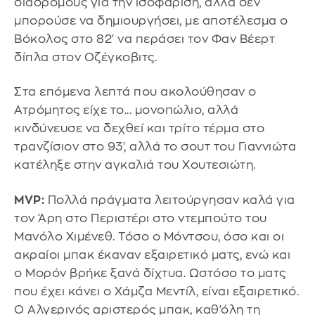
διαδρόμους για την ισοφάριση, αλλά δεν
μπορούσε να δημιουργήσει, με αποτέλεσμα ο
Βόκολος στο 82' να περάσει τον Φαν Βέερτ
δίπλα στον Οζέγκοβιτς.
Στα επόμενα λεπτά που ακολούθησαν ο
Ατρόμητος είχε το... μονοπώλιο, αλλά
κινδύνευσε να δεχθεί και τρίτο τέρμα στο
τρανζίσιον στο 93', αλλά το σουτ του Γιαννιώτα
κατέληξε στην αγκαλιά του Χουτεσιώτη.
MVP:
Πολλά πράγματα λειτούργησαν καλά για
τον Άρη στο Περιστέρι στο ντεμπούτο του
Μανόλο Χιμένεθ. Τόσο ο Μόντσου, όσο και οι
ακραίοι μπακ έκαναν εξαιρετικό ματς, ενώ και
ο Μορόν βρήκε ξανά δίχτυα. Ωστόσο το ματς
που έχει κάνει ο Xάμζα Μεντίλ, είναι εξαιρετικό.
Ο Αλγερινός αριστερός μπακ, καθ'όλη τη