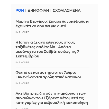
ΡΟΗ
ΔΗΜΟΦΙΛΗ
ΣΧΟΛΙΑΣΜΕΝΑ
Μαρίνα Βερνίκου: Έπιασε λαγοκέφαλο κι
έχει κάτι να σου πει για αυτό
IN 2 HOURS
Η Ισπανία ξεκινά ελέγχους στους
ταξιδιώτες από Ιταλία - Από τα
μεσάνυχτα του Σαββάτου έως τις 7
Σεπτεμβρίου
IN 2 HOURS
Φωτιά σε κατάστημα στον Άλιμο:
Εκκενώνονται προληπτικά κάτοικοι
IN 2 HOURS
Ακτιβίστριες ζητούν την ακύρωση των
συναυλιών του Τζάρεντ Λέτο μετά τις
κατηγορίες για σεξουαλική κακοποίηση
IN 2 HOURS