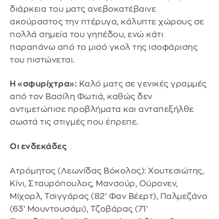
διάρκεια του ματς ανεβοκατέβαινε
ακούραστος την πτέρυγα, κάλυπτε χώρους σε
πολλά σημεία του γηπέδου, ενώ κάτι
παραπάνω από το μισό γκολ της ισοφάρισης
του πιστώνεται.
Η «σφυρίχτρα»:
Καλό ματς σε γενικές γραμμές
από τον Βασίλη Φωτιά, καθώς δεν
αντιμετώπισε προβλήματα και ανταπεξήλθε
σωστά τις στιγμές που έπρεπε.
Oι ενδεκάδες
Ατρόμητος (Λεωνίδας Βόκολος): Xoυτεσιώτης,
Κίνι, Σταυρόπουλος, Μανσούρ, Ούρονεν,
Μίχορλ, Τσιγγάρας (82’ Φαν Βέερτ), Παλμεζάνο
(63’ Μουντουσάμι), Τζοβάρας (71’