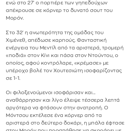
ενώ στο 27' ο πορτιέρε των γηπεδούχων
απέκρουσε σε κόρνερ το δυνατό σουτ του
Μορόν.
Στο 32' η ανωτερότητα της ομάδας του
Χιμένεθ, απέδωσε καρπούς. Φανταστική
ενέργεια του Μεντίλ από τα αριστερά, τρομερή
«ποδιά» στον Κίνι και πάσα στον Ντούντου, ο
οποίος, αφού κοντρόλαρε, «κρέμασε» με
υπέροχο βολέ τον Χουτεσιώτη ισοφαρίζοντας
σε 1-1.
Οι φιλοξενούμενοι ισοφάρισαν και...
αναθάρρησαν και λίγο έλειψε τέσσερα λεπτά
αργότερα να φτάσουν στην ανατροπή. Ο
Μόντσου εκτέλεσε ένα κόρνερ από τα
αριστερά στο δεύτερο δοκάρι, η μπάλα έφτασε
στον Μορόν που προσπάθησε να σκοράρει με