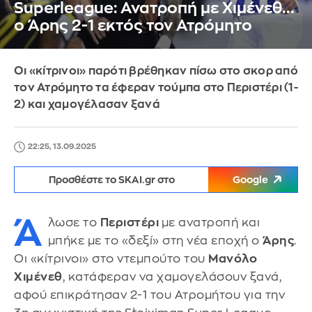
Superleague: Ανατροπή με Χιμένεθ...
ο Άρης 2-1 εκτός τον Ατρόμητο
Οι «κίτρινοι» παρότι βρέθηκαν πίσω στο σκορ από
τον Ατρόμητο τα έφεραν τούμπα στο Περιστέρι (1-
2) και χαμογέλασαν ξανά
22:25, 13.09.2025
Προσθέστε το SKAI.gr στο
Google
Ά
λωσε το
Περιστέρι
με ανατροπή και
μπήκε με το «δεξί» στη νέα εποχή ο
Άρης
.
Οι «κίτρινοι» στο ντεμπούτο του
Μανόλο
Χιμένεθ
, κατάφεραν να χαμογελάσουν ξανά,
αφού επικράτησαν 2-1 του Ατρομήτου για την