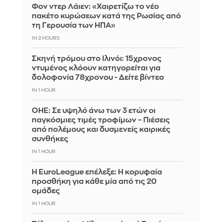
Φον ντερ Λάιεν: «Χαιρετίζω το νέο
πακέτο κυρώσεων κατά της Ρωσίας από
τη Γερουσία των ΗΠΑ»
IN 2 HOURS
Σκηνή τρόμου στο Ιλινόι: 15χρονος
ντυμένος κλόουν κατηγορείται για
δολοφονία 78χρονου - Δείτε βίντεο
IN 1 HOUR
ΟΗΕ: Σε υψηλό άνω των 3 ετών οι
παγκόσμιες τιμές τροφίμων – Πιέσεις
από πολέμους και δυσμενείς καιρικές
συνθήκες
IN 1 HOUR
Η EuroLeague επέλεξε: Η κορυφαία
προσθήκη για κάθε μία από τις 20
ομάδες
IN 1 HOUR