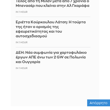
Τέλος από τη Μίλαν μετά από 7 χρόνια ο
Μπενασέρ που κλείνει στην Αλ Γκαράφα
IN 1 HOUR
Εριέττα Κούρκουλου Λάτση: Η τούρτα
της ήταν ο ορισμός της
εφευρετικότητας και του
αυτοσχεδιασμού
IN 1 HOUR
ΔΕΗ: Νέα συμφωνία για χαρτοφυλάκιο
έργων ΑΠΕ άνω των 2 GW σε Πολωνία
και Ουγγαρία
IN 1 HOUR
Απόρρητο