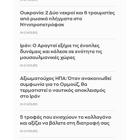
Ουκρανία: 2 Δύο νεκροί και 6 τραυματίες
από ρωσικά πλήγματα στο
Ντνιπροπετρόφσκ
IN 2 HOURS
Ιράν: Ο Αραγτσί εξήρε τις ένοπλες
δυνάμεις και κάλεσε σε ενότητα τις
μουσουλμανικές χώρες
IN 2 HOURS
Αξιωματούχος ΗΠΑ: Όταν ανακοινωθεί
συμφωνία για το Ορμούζ, θα
τερματιστεί ο ναυτικός αποκλεισμός
στο Ιράν
IN 2 HOURS
5 τροφές που ενισχύουν το κολλαγόνο
και αξίζει να βάλετε στη διατροφή σας
IN 2 HOURS