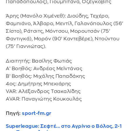
Παπαδόπουλος), Γιουμπιτάνα, Οζέγκοβιτς
Άρης (Μανόλο Χιμένεθ): Διούδης, Τεχέρο,
Φαμπιάνο, Άλβαρο, Μεντίλ, Γαλανόπουλος (56’
Σίστο), Ράτσιτς, Μόντσου, Μορουτσάν (75’
Φαντιγκά), Μορόν (90’ Καντεβέρε), Ντούντου
(75’ Γιαννιώτας).
Διαιτητής: Βασίλης Φωτιάς
Α’ Βοηθός: Ανδρέας Μεϊντάνας
Β’ Βοηθός: Μιχάλης Παπαδάκης
4ος: Δημήτρης Μπεκιάρης
VAR: Αλέξανδρος Τσακαλίδης
AVAR: Παναγιώτης Κουκουλάς
Πηγή:
sport-fm.gr
Superleague: Σεφτέ... στο Αγρίνιο ο Βόλος, 2-1