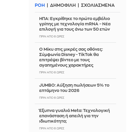
ΡΟΗ
ΔΗΜΟΦΙΛΗ
ΣΧΟΛΙΑΣΜΕΝΑ
ΗΠΑ: Εγκρίθηκε το πρώτο εμβόλιο
γρίπης με τεχνολογία mRNA – Νέα
επιλογή για τους άνω των 50 ετών
ΠΡΙΝ ΑΠΌ 8 ΏΡΕΣ
Ο Μίκυ στις μικρές σας οθόνες:
Σύμφωνία Disney - TikTok θα
επιτρέψει βίντεο με τους
αγαπημένους χαρακτήρες
ΠΡΙΝ ΑΠΌ 8 ΏΡΕΣ
JUMBO: Αύξηση πωλήσεων 5% το
επτάμηνο του 2026
ΠΡΙΝ ΑΠΌ 8 ΏΡΕΣ
Έξυπνα γυαλιά Meta: Τεχνολογική
επανάσταση ή απειλή για την
ιδιωτικότητα;
ΠΡΙΝ ΑΠΌ 8 ΏΡΕΣ