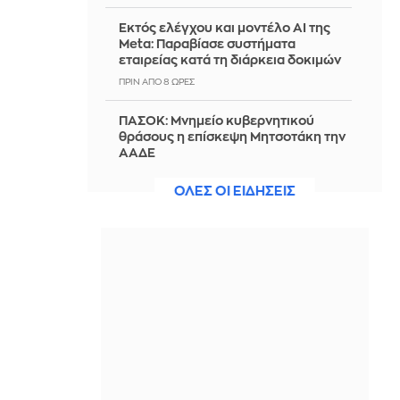
Εκτός ελέγχου και μοντέλο AI της
Meta: Παραβίασε συστήματα
εταιρείας κατά τη διάρκεια δοκιμών
ΠΡΙΝ ΑΠΌ 8 ΏΡΕΣ
ΠΑΣΟΚ: Μνημείο κυβερνητικού
θράσους η επίσκεψη Μητσοτάκη την
ΑΑΔΕ
ΠΡΙΝ ΑΠΌ 8 ΏΡΕΣ
ΟΛΕΣ ΟΙ ΕΙΔΗΣΕΙΣ
Πώς θα ήταν οι διακοπές αν τις
οργάνωνε αποκλειστικά ο σκύλος ή
η γάτα σου;
ΠΡΙΝ ΑΠΌ 8 ΏΡΕΣ
Τροχαίο δυστύχημα με θύμα
42χρονο μοτοσικλετιστή στη
Μύκονο
ΠΡΙΝ ΑΠΌ 8 ΏΡΕΣ
Βενεζουέλα: Τα δισεκατομμύρια του