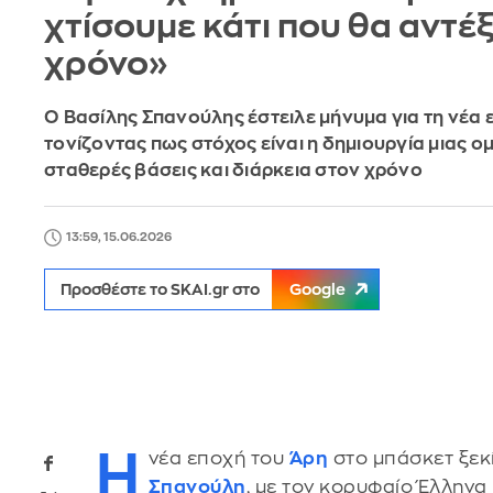
χτίσουμε κάτι που θα αντέξ
χρόνο»
Ο Βασίλης Σπανούλης έστειλε μήνυμα για τη νέα 
τονίζοντας πως στόχος είναι η δημιουργία μιας ο
σταθερές βάσεις και διάρκεια στον χρόνο
13:59, 15.06.2026
Προσθέστε το SKAI.gr στο
Google
Η
νέα εποχή του
Άρη
στο μπάσκετ ξεκ
Σπανούλη
, με τον κορυφαίο Έλληνα