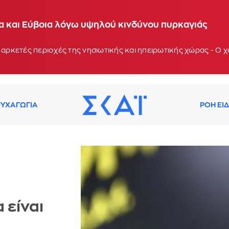
ία και Εύβοια λόγω υψηλού κινδύνου πυρκαγιάς
 αρκετές περιοχές της νησιωτικής και ηπειρωτικής χώρας - Ο
ΥΧΑΓΩΓΙΑ
ΡΟΗ ΕΙ
 είναι