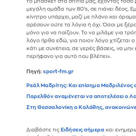
το μπάσκετ στα σπίτια μας, έχοντας τόσο 
μεγάλη ομάδα των 80’s, σε πιάνει δέος. Ε
κίνητρο υπάρχει, μαζί με πλάνο και όραμα
αρέσουν ούτε τα λόγια ή όχι. Όσοι με ξέρ
μόνο για να παίζουν. Το να μιλάμε για τρό
λόγο ήρθα εδώ, για ποιον λόγο χτίζεται ο 
κάτι με συνέπεια, σε γερές βάσεις, να μην
περήφανο για αυτό που βλέπει».
Πηγή:
sport-fm.gr
Ρεάλ Μαδρίτης: Και επίσημα Μαδριλένος 
Παρελθόν αναμένεται να αποτελέσει ο 
Στη Θεσσαλονίκη ο Καλάθης, ανακοινώνε
Διαβάστε τις
Ειδήσεις σήμερα
και ενημερω