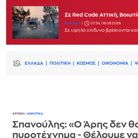
Σε Red Code Αττική, Βοιωτ
ΕΛΛΑΔΑ
07:34, 06.08.2026
Σε υψηλό κίνδυνο βρίσκονται και
ΕΛΛΑΔΑ
ΠΟΛΙΤΙΚΗ
ΚΟΣΜΟΣ
ΟΙΚΟΝΟΜΙΑ
Ψ
ΑΡΧΙΚΗ
/
ΑΘΛΗΤΙΚΑ
Σπανούλης: «Ο Άρης δεν θα
πυροτέχνημα - Θέλουμε να