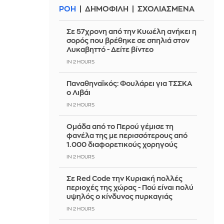
ΡΟΗ
ΔΗΜΟΦΙΛΗ
ΣΧΟΛΙΑΣΜΕΝΑ
Σε 57χρονη από την Κυωέλη ανήκει η
σορός που βρέθηκε σε σπηλιά στον
Λυκαβηττό - Δείτε βίντεο
IN 2 HOURS
Παναθηναϊκός: Φουλάρει για ΤΣΣΚΑ
ο Λιβάι
IN 2 HOURS
Ομάδα από το Περού γέμισε τη
φανέλα της με περισσότερους από
1.000 διαφορετικούς χορηγούς
IN 2 HOURS
Σε Red Code την Κυριακή πολλές
περιοχές της χώρας - Πού είναι πολύ
υψηλός ο κίνδυνος πυρκαγιάς
IN 2 HOURS