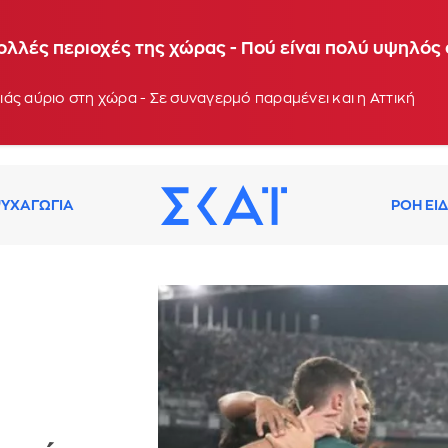
 θερμοκρασίες τις επόμενες ημέρες - Συνεδρίαση τ
ολλές περιοχές της χώρας - Πού είναι πολύ υψηλός
: 13:03
άς αύριο στη χώρα - Σε συναγερμό παραμένει και η Αττική
ΥΧΑΓΩΓΙΑ
ΡΟΗ ΕΙ
υ