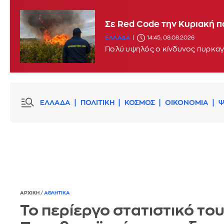
Σφοδροί άνεμοι και υψηλές
Σε Red Code την Κυριακή π
ΕΛΛΑΔΑ
11:46, 08.08.2026
UPDATE
ΕΛΛΑΔΑ
14:45, 08.08.2026
Πολύ υψηλός ο κίνδυνος πυρκαγι
ΕΛΛΑΔΑ
ΠΟΛΙΤΙΚΗ
ΚΟΣΜΟΣ
ΟΙΚΟΝΟΜΙΑ
Ψ
ΑΡΧΙΚΗ
/
ΑΘΛΗΤΙΚΑ
Το περίεργο στατιστικό το