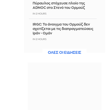
Πύραυλος στόχευσε πλοίο της
ADNOC στο Στενό του Ορμούζ
IN 2 HOURS
IRGC: Το άνοιγμα του Ορμούζ δεν
σχετίζεται με τις διαπραγματεύσεις
Ιράν - Ομάν
IN 2 HOURS
Πετρογιάννη: Η παρατήρηση που
ΟΛΕΣ ΟΙ ΕΙΔΗΣΕΙΣ
δέχτηκε για τον σκύλο της, εφερε
επική αντίδραση που μας γονάτισε
IN 2 HOURS
Ιταλία-Ισπανία: Κλιμακώνεται η
σύγκρουση για το Σένγκεν
IN 2 HOURS
Πώς να σερβίρεις σωστά το κρασί
όταν έξω έχει 35°C
IN 2 HOURS