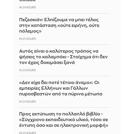
IN 2 HOURS
Πεζεσκιάν: Ελπίζουμε να μπει τέλος
στην κατάσταση «ούτε ειρήνη, ούτε
πόλεμος»
IN 2 HOURS
Αυτός είναι ο καλύτερος τρόπος να
ψήσεις το καλαμπόκι - Στοίχημα ότι δεν
τον έχεις δοκιμάσει ξανά
IN 2 HOURS
«Δεν είχα δει ποτέ τέτοιο άνεμο»: Οι
εμπειρίες Ελλήνων και Γάλλων
πυροσβεστών από τα πύρινα μέτωπα
IN 2 HOURS
Προς εκτύπωση το πολλαπλό βιβλίο -
«Σύγχρονο εκπαιδευτικό υλικό, τόσο σε
έντυπη όσο και σε ηλεκτρονική μορφή»
IN 2 HOURS