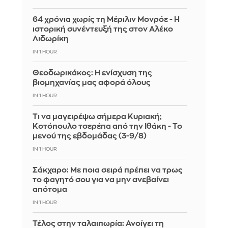
64 χρόνια χωρίς τη Μέριλιν Μονρόε - Η
ιστορική συνέντευξή της στον Αλέκο
Λιδωρίκη
IN 1 HOUR
Θεοδωρικάκος: Η ενίσχυση της
βιομηχανίας μας αφορά όλους
IN 1 HOUR
Τι να μαγειρέψω σήμερα Κυριακή;
Κοτόπουλο τσερέπα από την Ιθάκη - Το
μενού της εβδομάδας (3-9/8)
IN 1 HOUR
Σάκχαρο: Με ποια σειρά πρέπει να τρως
το φαγητό σου για να μην ανεβαίνει
απότομα
IN 1 HOUR
Τέλος στην ταλαιπωρία: Ανοίγει τη