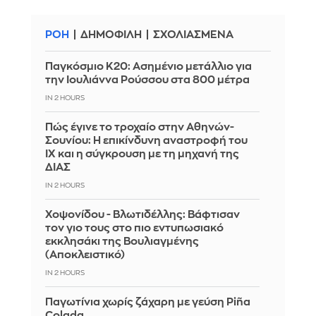
ΡΟΗ
ΔΗΜΟΦΙΛΗ
ΣΧΟΛΙΑΣΜΕΝΑ
Παγκόσμιο Κ20: Ασημένιο μετάλλιο για
την Ιουλιάννα Ρούσσου στα 800 μέτρα
IN 2 HOURS
Πώς έγινε το τροχαίο στην Αθηνών-
Σουνίου: Η επικίνδυνη αναστροφή του
ΙΧ και η σύγκρουση με τη μηχανή της
ΔΙΑΣ
IN 2 HOURS
Χοψονίδου - Βλωτιδέλλης: Βάφτισαν
τον γιο τους στο πιο εντυπωσιακό
εκκλησάκι της Βουλιαγμένης
(Αποκλειστικό)
IN 2 HOURS
Παγωτίνια χωρίς ζάχαρη με γεύση Piña
Colada