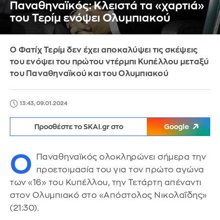
Παναθηναϊκός: Κλειστά τα «χαρτιά»
του Τερίμ ενόψει Ολυμπιακού
Ο Φατίχ Τερίμ δεν έχει αποκαλύψει τις σκέψεις
του ενόψει του πρώτου ντέρμπι Κυπέλλου μεταξύ
του Παναθηναϊκού και του Ολυμπιακού
13:43, 09.01.2024
Προσθέστε το SKAI.gr στο
Google
Ο
Παναθηναϊκός ολοκληρώνει σήμερα την
προετοιμασία του για τον πρώτο αγώνα
των «16» του Κυπέλλου, την Τετάρτη απέναντι
στον Ολυμπιακό στο «Απόστολος Νικολαΐδης»
(21:30).