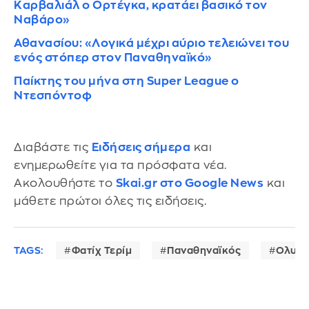
Καρβαλιάλ ο Ορτέγκα, κρατάει βασικό τον
Ναβάρο»
Αθανασίου: «Λογικά μέχρι αύριο τελειώνει του
ενός στόπερ στον Παναθηναϊκό»
Παίκτης του μήνα στη Super League o
Ντεσπόντοφ
Διαβάστε τις
Ειδήσεις σήμερα
και
ενημερωθείτε για τα πρόσφατα νέα.
Ακολουθήστε το
Skai.gr στο Google News
και
μάθετε πρώτοι όλες τις ειδήσεις.
TAGS:
Φατίχ Τερίμ
Παναθηναϊκός
Ολυμπ