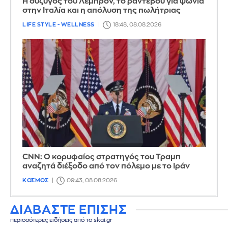
Η σύζυγος του Λεμπρόν, το ραντεβού για ψώνια
στην Ιταλία και η απόλυση της πωλήτριας
LIFE STYLE - WELLNESS
18:48, 08.08.2026
CNN: Ο κορυφαίος στρατηγός του Τραμπ
αναζητά διέξοδο από τον πόλεμο με το Ιράν
ΚΟΣΜΟΣ
09:43, 08.08.2026
ΔΙΑΒΑΣΤΕ ΕΠΙΣΗΣ
περισσότερες ειδήσεις από το skai.gr