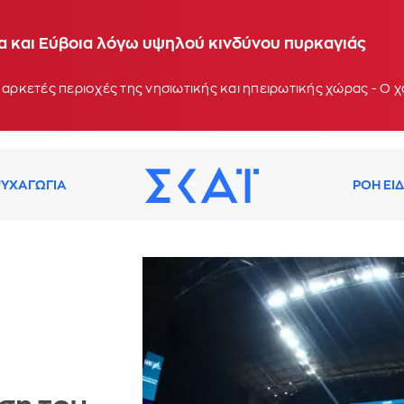
ία και Εύβοια λόγω υψηλού κινδύνου πυρκαγιάς
 αρκετές περιοχές της νησιωτικής και ηπειρωτικής χώρας - Ο
ΥΧΑΓΩΓΙΑ
ΡΟΗ ΕΙ