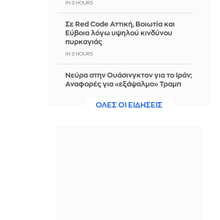
IN 2 HOURS
Σε Red Code Αττική, Βοιωτία και
Εύβοια λόγω υψηλού κινδύνου
πυρκαγιάς
IN 2 HOURS
Νεύρα στην Ουάσινγκτον για το Ιράν;
Αναφορές για «εξάψαλμο» Τραμπ
στον Χέγκσεθ και για κόντρα
Νετανιάχου - Βανς
ΟΛΕΣ ΟΙ ΕΙΔΗΣΕΙΣ
IN 2 HOURS
Εορτολόγιο: Μεγάλη γιορτή σήμερα
6 Αυγούστου - Ποιοι γιορτάζουν
IN 2 HOURS
Σήμερα απολογείται ο 26χρονος
Αφγανός για τη δολοφονία της
Βρετανίδας στην Κυψέλη
IN 2 HOURS