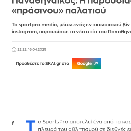
Παναθηναϊκός: Η παρουσία
«πράσινου» παλατιού
Το sportpro.media, μέσω ενός εντυπωσιακού βίν
instagram, παρουσίασε το νέο σπίτι του Παναθην
22:22, 16.04.2025
Προσθέστε το SKAI.gr στο
Google
Τ
ο SportsPro αποτελεί ένα από τα κο
πλευρά του αθλητισμού σε διεθνές επ