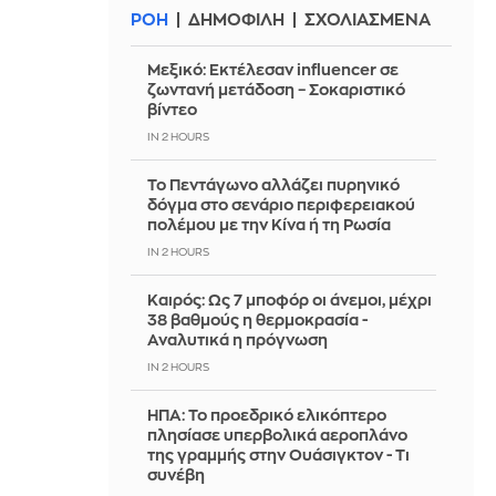
ΡΟΗ
ΔΗΜΟΦΙΛΗ
ΣΧΟΛΙΑΣΜΕΝΑ
Μεξικό: Εκτέλεσαν influencer σε
ζωντανή μετάδοση – Σοκαριστικό
βίντεο
IN 2 HOURS
Το Πεντάγωνο αλλάζει πυρηνικό
δόγμα στο σενάριο περιφερειακού
πολέμου με την Κίνα ή τη Ρωσία
IN 2 HOURS
Καιρός: Ως 7 μποφόρ οι άνεμοι, μέχρι
38 βαθμούς η θερμοκρασία -
Αναλυτικά η πρόγνωση
IN 2 HOURS
ΗΠΑ: Το προεδρικό ελικόπτερο
πλησίασε υπερβολικά αεροπλάνο
της γραμμής στην Ουάσιγκτον - Τι
συνέβη