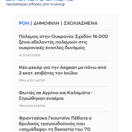
περισσότερες ειδήσεις από το skai.gr
ΡΟΗ
ΔΗΜΟΦΙΛΗ
ΣΧΟΛΙΑΣΜΕΝΑ
Πόλεμος στην Ουκρανία: Σχεδόν 16.000
ξένοι εθελοντές πολεμούν στις
ουκρανικές ένοπλες δυνάμεις
IN 30 SECONDS
Νέο ρεκόρ για την Aegean με πάνω από
2 εκατ. επιβάτες τον Ιούλιο
ΠΡΙΝ ΑΠΌ 1 ΛΕΠΤΌ
Φωτιές σε Αγρίνιο και Καλαμάτα -
Σηκώθηκαν εναέρια
ΠΡΙΝ ΑΠΌ 3 ΛΕΠΤΆ
Φραντσέσκο Γκουτσίνι: Πέθανε ο
θρυλικός τραγουδοποιός που
«σημάδεψε» τη δεκαετία του ’70