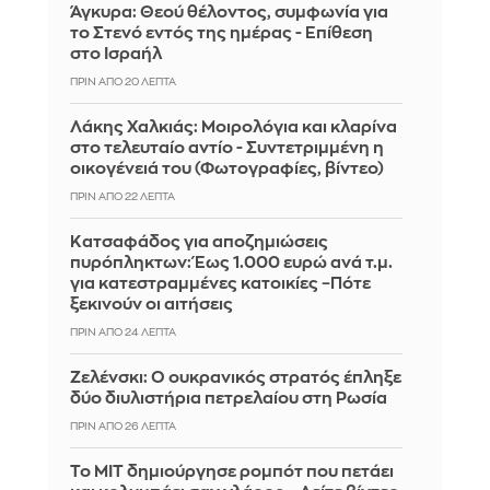
Άγκυρα: Θεού θέλοντος, συμφωνία για
το Στενό εντός της ημέρας - Επίθεση
στο Ισραήλ
ΠΡΙΝ ΑΠΌ 20 ΛΕΠΤΆ
Λάκης Χαλκιάς: Mοιρολόγια και κλαρίνα
στο τελευταίο αντίο - Συντετριμμένη η
οικογένειά του (Φωτογραφίες, βίντεο)
ΠΡΙΝ ΑΠΌ 22 ΛΕΠΤΆ
Κατσαφάδος για αποζημιώσεις
πυρόπληκτων: Έως 1.000 ευρώ ανά τ.μ.
για κατεστραμμένες κατοικίες –Πότε
ξεκινούν οι αιτήσεις
ΠΡΙΝ ΑΠΌ 24 ΛΕΠΤΆ
Ζελένσκι: Ο ουκρανικός στρατός έπληξε
δύο διυλιστήρια πετρελαίου στη Ρωσία
ΠΡΙΝ ΑΠΌ 26 ΛΕΠΤΆ
Το MIT δημιούργησε ρομπότ που πετάει