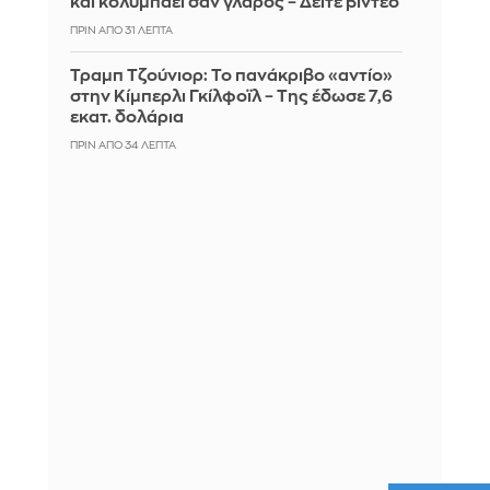
και κολυμπάει σαν γλάρος – Δείτε βίντεο
ΠΡΙΝ ΑΠΌ 31 ΛΕΠΤΆ
Τραμπ Τζούνιορ: Το πανάκριβο «αντίο»
στην Κίμπερλι Γκίλφοϊλ – Της έδωσε 7,6
εκατ. δολάρια
ΠΡΙΝ ΑΠΌ 34 ΛΕΠΤΆ