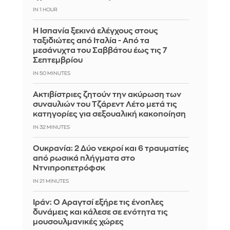
IN 1 HOUR
Η Ισπανία ξεκινά ελέγχους στους
ταξιδιώτες από Ιταλία - Από τα
μεσάνυχτα του Σαββάτου έως τις 7
Σεπτεμβρίου
IN 50 MINUTES
Ακτιβίστριες ζητούν την ακύρωση των
συναυλιών του Τζάρεντ Λέτο μετά τις
κατηγορίες για σεξουαλική κακοποίηση
IN 32 MINUTES
Ουκρανία: 2 Δύο νεκροί και 6 τραυματίες
από ρωσικά πλήγματα στο
Ντνιπροπετρόφσκ
IN 21 MINUTES
Ιράν: Ο Αραγτσί εξήρε τις ένοπλες
δυνάμεις και κάλεσε σε ενότητα τις
μουσουλμανικές χώρες