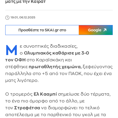
ματς με την Καϊράτ
19:01, 06.12.2025
Προσθέστε το SKAI.gr στο
Google
Μ
ε συνοπτικές διαδικασίες,
ο
Ολυμπιακός καθάρισε με 3-0
τον ΟΦΗ
στο Καραϊσκάκη και
στέφθηκε
πρωταθλητής χειμώνα,
ξεφεύγοντας
παράλληλα στο +5 από τον ΠΑΟΚ, που έχει ένα
ματς λιγότερο.
Ο τρομερός
Ελ Κααμπί
σημείωσε δύο τέρματα,
το ένα πιο όμορφο από το άλλο, με
τον
Στρεφέτσα
να διαμορφώνει το τελικό
αποτέλεσμα με το παρθενικό του γκολ με τα