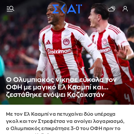
Ο Ολυμπιακός νίκησε εύκολα τον
ΟΦΗ με μαγικό Ελ Κααμπί και...
ζεστάθηκε ενόψει Καζακστάν
Με τον Ελ Κααμπί να πετυχαίνει δύο υπέροχα
γκολ και τον Στρεφέτσα να ανοίγει λογαριασμό,
ο Ολυμπιακός επικράτησε 3-0 του ΟΦΗ πριν το