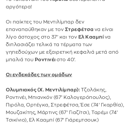
αργότερα!
Οι παίκτες του Μεντιλίμπαρ δεν
επαναπαύθηκαν με τον
Στρεφέτσα
να είναι
λίγο άστοχος στο 37’ και τον
Ελ Κααμπί
να
διπλασιάζει τελικά τα τέρματα των
γηπεδούχων με εξαιρετική κεφαλιά μετά από
μπαλιά του
Ροντινέι
στο 40’.
Οι ενδεκάδες των ομάδων
Ολυμπιακός (Χ. Μεντιλίμπαρ):
Τζολάκης,
Ροντινέι, Μπιανκόν (67’ Καλογερόπουλος),
Πιρόλα, Ορτέγκα, Στρεφέτσα, Έσε (74’ Γκαρθία),
Μουζακίτης, Μάρτινς (67’ Γιαζίτσι), Ταρέμι (74’
Τσικίνιο), Ελ Κααμπί (67’ Γιάρεμτσουκ)