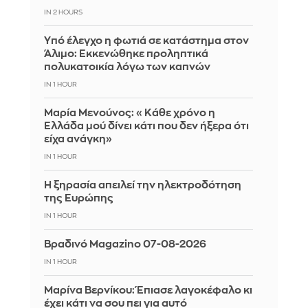
IN 2 HOURS
Yπό έλεγχο η φωτιά σε κατάστημα στον
Άλιμο: Εκκενώθηκε προληπτικά
πολυκατοικία λόγω των καπνών
IN 1 HOUR
Μαρία Μενούνος: «Κάθε χρόνο η
Ελλάδα μού δίνει κάτι που δεν ήξερα ότι
είχα ανάγκη»
IN 1 HOUR
Η ξηρασία απειλεί την ηλεκτροδότηση
της Ευρώπης
IN 1 HOUR
Βραδινό Magazino 07-08-2026
IN 1 HOUR
Μαρίνα Βερνίκου: Έπιασε λαγοκέφαλο κι
έχει κάτι να σου πει για αυτό