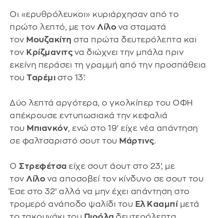
Οι «ερυθρόλευκοι» κυριάρχησαν από το
πρώτο λεπτό, με τον
Λίλο
να σταματά
τον
Μουζακίτη
στα πρώτα δευτερόλεπτα και
τον
Κρίζμανιτς
να διώχνει την μπάλα πριν
εκείνη περάσει τη γραμμή από την προσπάθεια
του
Ταρέμι
στο 13’.
Δύο λεπτά αργότερα, ο γκολκίπερ του ΟΦΗ
απέκρουσε εντυπωσιακά την κεφαλιά
του
Μπιανκόν
, ενώ στο 19’ είχε νέα απάντηση
σε φαλτσαριστό σουτ του
Μάρτινς
.
Ο
Στρεφέτσα
είχε σουτ άουτ στο 23’, με
τον
Λίλο
να αποσοβεί τον κίνδυνο σε σουτ του
Έσε στο 32’ αλλά να μην έχει απάντηση στο
τρομερό ανάποδο ψαλίδι του
Ελ Κααμπί
μετά
το τακουνάκι του
Πιρόλα
δευτερόλεπτα