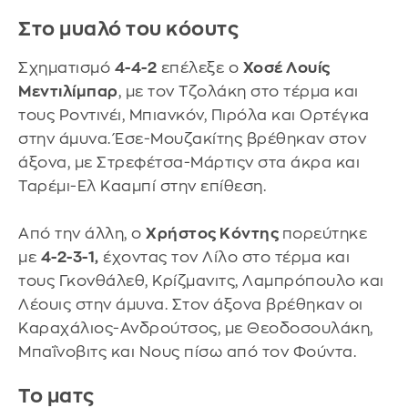
Στο μυαλό του κόουτς
Σχηματισμό
4-4-2
επέλεξε ο
Χοσέ Λουίς
Μεντιλίμπαρ
, με τον Τζολάκη στο τέρμα και
τους Ροντινέι, Μπιανκόν, Πιρόλα και Ορτέγκα
στην άμυνα. Έσε-Μουζακίτης βρέθηκαν στον
άξονα, με Στρεφέτσα-Μάρτιςν στα άκρα και
Ταρέμι-Ελ Κααμπί στην επίθεση.
Από την άλλη, ο
Χρήστος Κόντης
πορεύτηκε
με
4-2-3-1,
έχοντας τον Λίλο στο τέρμα και
τους Γκονθάλεθ, Κρίζμανιτς, Λαμπρόπουλο και
Λέουις στην άμυνα. Στον άξονα βρέθηκαν οι
Καραχάλιος-Ανδρούτσος, με Θεοδοσουλάκη,
Μπαΐνοβιτς και Νους πίσω από τον Φούντα.
Το ματς