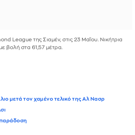
ond League της Σιαμέν, στις 23 Μαΐου. Νικήτρια
ε βολή στα 61,57 μέτρα.
ιο μετά τον χαμένο τελικό της Αλ Νασρ
σι
ν παράδοση