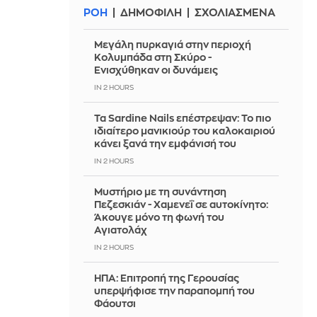
ΡΟΗ
ΔΗΜΟΦΙΛΗ
ΣΧΟΛΙΑΣΜΕΝΑ
Μεγάλη πυρκαγιά στην περιοχή
Κολυμπάδα στη Σκύρο -
Ενισχύθηκαν οι δυνάμεις
IN 2 HOURS
Τα Sardine Nails επέστρεψαν: Το πιο
ιδιαίτερο μανικιούρ του καλοκαιριού
κάνει ξανά την εμφάνισή του
IN 2 HOURS
Μυστήριο με τη συνάντηση
Πεζεσκιάν - Χαμενεΐ σε αυτοκίνητο:
Άκουγε μόνο τη φωνή του
Αγιατολάχ
IN 2 HOURS
ΗΠΑ: Επιτροπή της Γερουσίας
υπερψήφισε την παραπομπή του
Φάουτσι