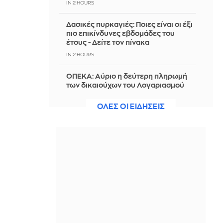
IN 2 HOURS
Δασικές πυρκαγιές: Ποιες είναι οι έξι
πιο επικίνδυνες εβδομάδες του
έτους - Δείτε τον πίνακα
IN 2 HOURS
ΟΠΕΚΑ: Αύριο η δεύτερη πληρωμή
των δικαιούχων του Λογαριασμού
Αγροτικής Εστίας
ΟΛΕΣ ΟΙ ΕΙΔΗΣΕΙΣ
IN 2 HOURS
«Πρόταση δανεισμού του
Ολυμπιακού στην Πόρτο για τον
Μόουρα»
IN 2 HOURS
Λιβάι Γκαρσία: «Με έπεισαν σε
απόλυτο βαθμό Νίστρουπ και
Κοτσόλης - Θα ζήσουμε σπουδαίες
στιγμές»
IN 2 HOURS