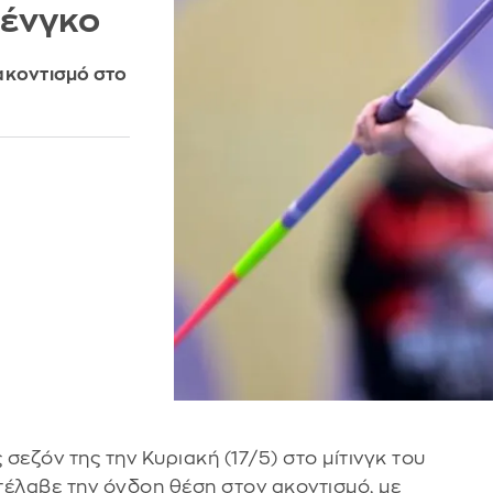
ζένγκο
ακοντισμό στο
 σεζόν της την Κυριακή (17/5) στο μίτινγκ του
τέλαβε την όγδοη θέση στον ακοντισμό, με