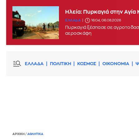
Ηλεία: Πυρκαγιά στην Αγία
Μεγάλη πυρκαγιά στην περι
ΕΛΛΑΔΑ
16:04, 06.08.2026
ΕΛΛΑΔΑ
15:17, 06.08.2026
UPDATE:
Πυρκαγιά ξέσπασε σε αγροτοδασι
αεροσκάφη
ΕΛΛΑΔΑ
ΠΟΛΙΤΙΚΗ
ΚΟΣΜΟΣ
ΟΙΚΟΝΟΜΙΑ
Ψ
ΑΡΧΙΚΗ
/
ΑΘΛΗΤΙΚΑ