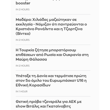
booster
IN 2 HOURS
Μαδέρα: Χιλιάδες μαζεύτηκαν σε
εκκλησία - Νόμιζαν ότι παντρεύονται ο
Κριστιάνο Ρονάλντο και η Τζορτζίνα
(Βίντεο)
IN 2 HOURS
Η Τουρκία ζήτησε μπορατόριουμ
επιθέσεων από Ρωσία και Ουκρανία στη
Μαύρη Θάλασσα
IN 2 HOURS
Υπέταξε τη Δανία και τερμάτισε πρώτη
στον 5ο όμιλο του Ευρωμπάσκετ U16 η
Εθνική Κορασίδων
IN 1 HOUR
Θετική πρόβα τζενεράλε για ΑΕΚ με
show Βιτάλις και Γκατσίνοβιτς