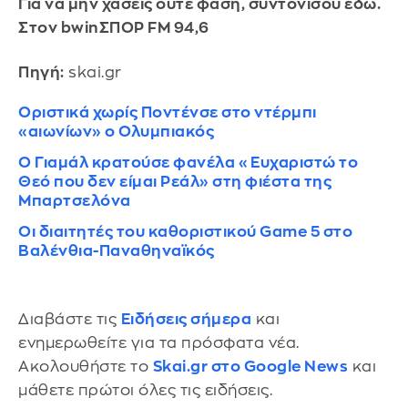
Για να μην χάσεις ούτε φάση, συντονίσου εδώ.
Στον bwinΣΠΟΡ FM 94,6
Πηγή:
skai.gr
Οριστικά χωρίς Ποντένσε στο ντέρμπι
«αιωνίων» ο Ολυμπιακός
Ο Γιαμάλ κρατούσε φανέλα «Ευχαριστώ το
Θεό που δεν είμαι Ρεάλ» στη φιέστα της
Μπαρτσελόνα
Οι διαιτητές του καθοριστικού Game 5 στο
Βαλένθια-Παναθηναϊκός
Διαβάστε τις
Ειδήσεις σήμερα
και
ενημερωθείτε για τα πρόσφατα νέα.
Ακολουθήστε το
Skai.gr στο Google News
και
μάθετε πρώτοι όλες τις ειδήσεις.