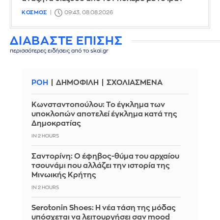
ΚΟΣΜΟΣ
09:43, 08.08.2026
ΔΙΑΒΑΣΤΕ ΕΠΙΣΗΣ
περισσότερες ειδήσεις από το skai.gr
ΡΟΗ
ΔΗΜΟΦΙΛΗ
ΣΧΟΛΙΑΣΜΕΝΑ
Κωνσταντοπούλου: Το έγκλημα των
υποκλοπών αποτελεί έγκλημα κατά της
Δημοκρατίας
IN 2 HOURS
Σαντορίνη: Ο έφηβος-θύμα του αρχαίου
τσουνάμι που αλλάζει την ιστορία της
Μινωικής Κρήτης
IN 2 HOURS
Serotonin Shoes: Η νέα τάση της μόδας
υπόσχεται να λειτουργήσει σαν mood