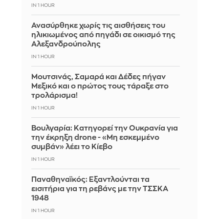
IN 1 HOUR
Ανασύρθηκε χωρίς τις αισθήσεις του
ηλικιωμένος από πηγάδι σε οικισμό της
Αλεξανδρούπολης
IN 1 HOUR
Μουτσινάς, Σαμαρά και Δέδες πήγαν
Μεξικό και ο πρώτος τους τάραξε στο
τρολάρισμα!
IN 1 HOUR
Βουλγαρία: Κατηγορεί την Ουκρανία για
την έκρηξη drone - «Μη εσκεμμένο
συμβάν» λέει το Κίεβο
IN 1 HOUR
Παναθηναϊκός: Εξαντλούνται τα
εισιτήρια για τη ρεβάνς με την ΤΣΣΚΑ
1948
IN 1 HOUR