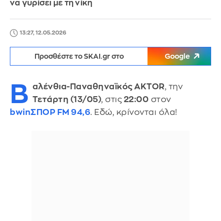
να γυρίσει με τη νίκη
13:27, 12.05.2026
Προσθέστε το SKAI.gr στο
Google
Β
αλένθια-Παναθηναϊκός ΑΚΤΟR
, την
Τετάρτη (13/05)
, στις
22:00
στον
bwinΣΠΟΡ FM 94,6
. Εδώ, κρίνονται όλα!