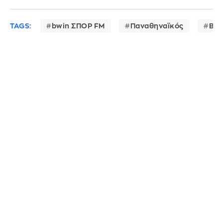
TAGS:
bwin ΣΠΟΡ FM
Παναθηναϊκός
Βαλ