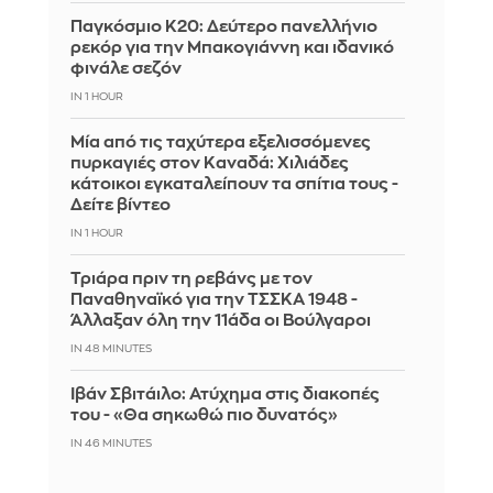
Παγκόσμιο Κ20: Δεύτερο πανελλήνιο
ρεκόρ για την Μπακογιάννη και ιδανικό
φινάλε σεζόν
IN 1 HOUR
Μία από τις ταχύτερα εξελισσόμενες
πυρκαγιές στον Καναδά: Χιλιάδες
κάτοικοι εγκαταλείπουν τα σπίτια τους -
Δείτε βίντεο
IN 1 HOUR
Τριάρα πριν τη ρεβάνς με τον
Παναθηναϊκό για την ΤΣΣΚΑ 1948 -
Άλλαξαν όλη την 11άδα οι Βούλγαροι
IN 48 MINUTES
Ιβάν Σβιτάιλο: Ατύχημα στις διακοπές
του - «Θα σηκωθώ πιο δυνατός»
IN 46 MINUTES