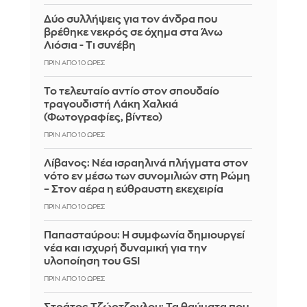
Δύο συλλήψεις για τον άνδρα που
βρέθηκε νεκρός σε όχημα στα Άνω
Λιόσια - Τι συνέβη
ΠΡΙΝ ΑΠΌ 10 ΏΡΕΣ
Το τελευταίο αντίο στον σπουδαίο
τραγουδιστή Λάκη Χαλκιά
(Φωτογραφίες, βίντεο)
ΠΡΙΝ ΑΠΌ 10 ΏΡΕΣ
Λίβανος: Νέα ισραηλινά πλήγματα στον
νότο εν μέσω των συνομιλιών στη Ρώμη
– Στον αέρα η εύθραυστη εκεχειρία
ΠΡΙΝ ΑΠΌ 10 ΏΡΕΣ
Παπασταύρου: Η συμφωνία δημιουργεί
νέα και ισχυρή δυναμική για την
υλοποίηση του GSI
ΠΡΙΝ ΑΠΌ 10 ΏΡΕΣ