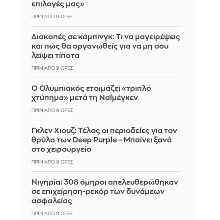
επιλογές μας»
ΠΡΙΝ ΑΠΌ 9 ΏΡΕΣ
Διακοπές σε κάμπινγκ: Τι να μαγειρέψεις
και πώς θα οργανωθείς για να μη σου
λείψει τίποτα
ΠΡΙΝ ΑΠΌ 9 ΏΡΕΣ
Ο Ολυμπιακός ετοιμάζει «τριπλό
χτύπημα» μετά τη Ναϊμέγκεν
ΠΡΙΝ ΑΠΌ 9 ΏΡΕΣ
Γκλεν Χιουζ: Τέλος οι περιοδείες για τον
θρύλο των Deep Purple – Μπαίνει ξανά
στο χειρουργείο
ΠΡΙΝ ΑΠΌ 9 ΏΡΕΣ
Νιγηρία: 308 όμηροι απελευθερώθηκαν
σε επιχείρηση-ρεκόρ των δυνάμεων
ασφαλείας
ΠΡΙΝ ΑΠΌ 9 ΏΡΕΣ