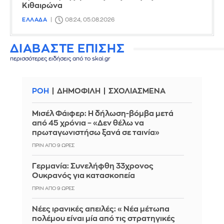
Κιθαιρώνα
ΕΛΛΑΔΑ
08:24, 05.08.2026
ΔΙΑΒΑΣΤΕ ΕΠΙΣΗΣ
περισσότερες ειδήσεις από το skai.gr
ΡΟΗ
ΔΗΜΟΦΙΛΗ
ΣΧΟΛΙΑΣΜΕΝΑ
Μισέλ Φάιφερ: Η δήλωση-βόμβα μετά
από 45 χρόνια – «Δεν θέλω να
πρωταγωνιστήσω ξανά σε ταινία»
ΠΡΙΝ ΑΠΌ 9 ΏΡΕΣ
Γερμανία: Συνελήφθη 33χρονος
Ουκρανός για κατασκοπεία
ΠΡΙΝ ΑΠΌ 9 ΏΡΕΣ
Νέες ιρανικές απειλές: «Νέα μέτωπα
πολέμου είναι μία από τις στρατηγικές