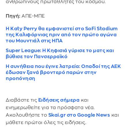
ανθρώπινους πρωταθλητές του κόσμου.
Πηγή:
ΑΠΕ-ΜΠΕ
Η Katy Perry θα εμφανιστεί στο SoFi Stadium
της Καλιφόρνιας πριν από τον πρώτο αγώνα
του Μουντιάλ στις ΗΠΑ
Super League: Η Κηφισιά γύρισε το ματς και
βύθισε τον Πανσερραϊκό
Η συνήθεια που έγινε λατρεία: Οπαδοί της ΑΕΚ
έδωσαν ξανά βροντερό παρών στην
προπόνηση
Διαβάστε τις
Ειδήσεις σήμερα
και
ενημερωθείτε για τα πρόσφατα νέα.
Ακολουθήστε το
Skai.gr στο Google News
και
μάθετε πρώτοι όλες τις ειδήσεις.