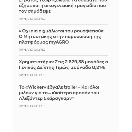
Στράτος Τζώρτζογλου: Τα θαύματα που
έζησε και η οικογενειακή τραγωδία που
τον σημάδεψε
ΠΡΙΝ ΑΠΌ 10 ΏΡΕΣ
«Όχι πια αιχμάλωτοι του ρουσφετιού»:
Ο Μητσοτάκης στην παρουσίαση της
πλατφόρμας myAGRO
ΠΡΙΝ ΑΠΌ 10 ΏΡΕΣ
Χρηματιστήριο: Στις 2.629,38 μονάδες ο
Γενικός Δείκτης Τιμών, με άνοδο 0,21%
ΠΡΙΝ ΑΠΌ 10 ΏΡΕΣ
Το «Wicker» έβγαλε trailer – Και όλοι
μιλούν για το… ιδιαίτερο προσόν του
Αλεξάντερ Σκάρσγκαρντ
ΠΡΙΝ ΑΠΌ 10 ΏΡΕΣ