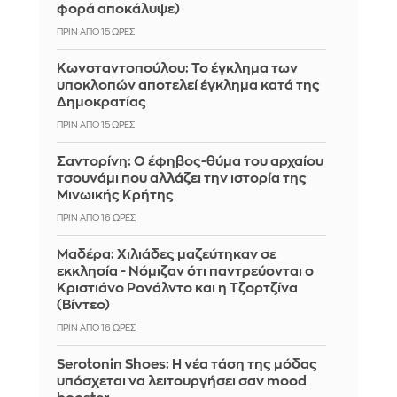
φορά αποκάλυψε)
ΠΡΙΝ ΑΠΌ 15 ΏΡΕΣ
Κωνσταντοπούλου: Το έγκλημα των
υποκλοπών αποτελεί έγκλημα κατά της
Δημοκρατίας
ΠΡΙΝ ΑΠΌ 15 ΏΡΕΣ
Σαντορίνη: Ο έφηβος-θύμα του αρχαίου
τσουνάμι που αλλάζει την ιστορία της
Μινωικής Κρήτης
ΠΡΙΝ ΑΠΌ 16 ΏΡΕΣ
Μαδέρα: Χιλιάδες μαζεύτηκαν σε
εκκλησία - Νόμιζαν ότι παντρεύονται ο
Κριστιάνο Ρονάλντο και η Τζορτζίνα
(Βίντεο)
ΠΡΙΝ ΑΠΌ 16 ΏΡΕΣ
Serotonin Shoes: Η νέα τάση της μόδας
υπόσχεται να λειτουργήσει σαν mood