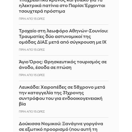
Υποχρεωτικά κράνος και γιλέκο για τα
ηλεκτρικά πατίνια στο Παρίσι: Έρχονται
τσουχτερά πρόστιμα
ΠΡΙΝ ΑΠΌ 15 ΏΡΕΣ
Τροχαίο στη λεωφόρο Αθηνών-Σουνίου:
Τραυματίες δύο αστυνομικοί της
ομάδας ΔΙΑΣ μετά από σύγκρουση με ΙΧ
ΠΡΙΝ ΑΠΌ 15 ΏΡΕΣ
Άγιο Όρος: Θρησκευτικός τουρισμός σε
άνοδο, έσοδα σε πτώση
ΠΡΙΝ ΑΠΌ 15 ΏΡΕΣ
Λευκάδα: Χειροπέδες σε 58χρονο μετά
την καταγγελία της 31χρονης
συντρόφου του για ενδοοικογενειακή
βία
ΠΡΙΝ ΑΠΌ 15 ΏΡΕΣ
Δούκισσα Νομικού: Ξανάγινε γοργόνα
σε εξωτικό προορισμό (που αυτή τη