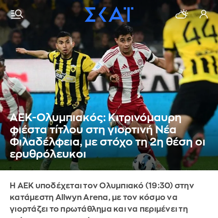
ΑΕΚ-Ολυμπιακός: Κιτρινόμαυρη
φιέστα τίτλου στη γιορτινή Νέα
Φιλαδέλφεια, με στόχο τη 2η θέση οι
ερυθρόλευκοι
Η ΑΕΚ υποδέχεται τον Ολυμπιακό (19:30) στην
κατάμεστη Allwyn Arena, με τον κόσμο να
γιορτάζει το πρωτάθλημα και να περιμένει τη