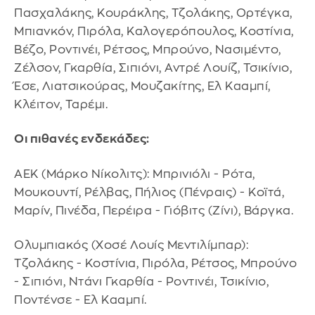
Πασχαλάκης, Κουράκλης, Τζολάκης, Ορτέγκα,
Μπιανκόν, Πιρόλα, Καλογερόπουλος, Κοστίνια,
Βέζο, Ροντινέι, Ρέτσος, Μπρούνο, Νασιμέντο,
Ζέλσον, Γκαρθία, Σιπιόνι, Αντρέ Λουίζ, Τσικίνιο,
Έσε, Λιατσικούρας, Μουζακίτης, Ελ Κααμπί,
Κλέιτον, Ταρέμι.
Οι πιθανές ενδεκάδες:
ΑΕΚ (Μάρκο Νίκολιτς): Μπρινιόλι - Ρότα,
Μουκουντί, Ρέλβας, Πήλιος (Πένραις) - Κοϊτά,
Μαρίν, Πινέδα, Περέιρα - Γιόβιτς (Ζίνι), Βάργκα.
Ολυμπιακός (Χοσέ Λουίς Μεντιλίμπαρ):
Τζολάκης - Κοστίνια, Πιρόλα, Ρέτσος, Μπρούνο
- Σιπιόνι, Ντάνι Γκαρθία - Ροντινέι, Τσικίνιο,
Ποντένσε - Ελ Κααμπί.