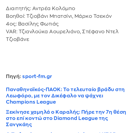
Διαιτητής: Αντρέα Κολόμπο
Βοηθοί: Τζιοβάνι Μπατσίνι, Μάρκο Τσεκόν
4ος: Βασίλης Φωτιάς
VAR: Τζιανλούκα Αουρελιάνο, Στέφανο Ντελ
Τζιοβάνε
Πηγή:
sport-fm.gr
Παναθηναϊκός-ΠΑΟΚ: Το τελευταίο βράδυ στη
Λεωφόρο, με τον Δικέφαλο να ψάχνει
Champions League
Ξεκίνησε χαμηλά ο Καραλής: Πήρε την 7η θέση
στο επί κοντώ στο Diamond League της
Σανγκάης