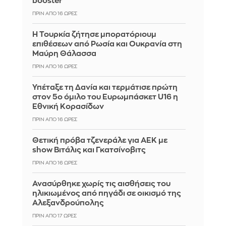
booster
ΠΡΙΝ ΑΠΌ 16 ΏΡΕΣ
Η Τουρκία ζήτησε μπορατόριουμ
επιθέσεων από Ρωσία και Ουκρανία στη
Μαύρη Θάλασσα
ΠΡΙΝ ΑΠΌ 16 ΏΡΕΣ
Υπέταξε τη Δανία και τερμάτισε πρώτη
στον 5ο όμιλο του Ευρωμπάσκετ U16 η
Εθνική Κορασίδων
ΠΡΙΝ ΑΠΌ 16 ΏΡΕΣ
Θετική πρόβα τζενεράλε για ΑΕΚ με
show Βιτάλις και Γκατσίνοβιτς
ΠΡΙΝ ΑΠΌ 16 ΏΡΕΣ
Ανασύρθηκε χωρίς τις αισθήσεις του
ηλικιωμένος από πηγάδι σε οικισμό της
Αλεξανδρούπολης
ΠΡΙΝ ΑΠΌ 17 ΏΡΕΣ