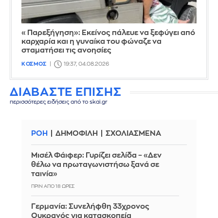
«Παρεξήγηση»: Εκείνος πάλευε να ξεφύγει από
καρχαρία και η γυναίκα του φώναζε να
σταματήσει τις ανοησίες
ΚΟΣΜΟΣ
19:37, 04.08.2026
ΔΙΑΒΑΣΤΕ ΕΠΙΣΗΣ
περισσότερες ειδήσεις από το skai.gr
ΡΟΗ
ΔΗΜΟΦΙΛΗ
ΣΧΟΛΙΑΣΜΕΝΑ
Μισέλ Φάιφερ: Γυρίζει σελίδα – «Δεν
θέλω να πρωταγωνιστήσω ξανά σε
ταινία»
ΠΡΙΝ ΑΠΌ 18 ΏΡΕΣ
Γερμανία: Συνελήφθη 33χρονος
Ουκρανός για κατασκοπεία