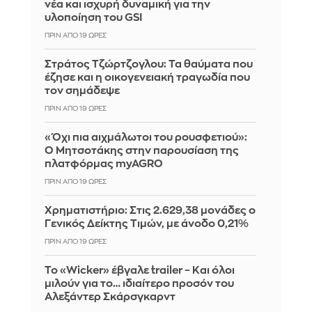
νέα και ισχυρή δυναμική για την
υλοποίηση του GSI
ΠΡΙΝ ΑΠΌ 19 ΏΡΕΣ
Στράτος Τζώρτζογλου: Τα θαύματα που
έζησε και η οικογενειακή τραγωδία που
τον σημάδεψε
ΠΡΙΝ ΑΠΌ 19 ΏΡΕΣ
«Όχι πια αιχμάλωτοι του ρουσφετιού»:
Ο Μητσοτάκης στην παρουσίαση της
πλατφόρμας myAGRO
ΠΡΙΝ ΑΠΌ 19 ΏΡΕΣ
Χρηματιστήριο: Στις 2.629,38 μονάδες ο
Γενικός Δείκτης Τιμών, με άνοδο 0,21%
ΠΡΙΝ ΑΠΌ 19 ΏΡΕΣ
Το «Wicker» έβγαλε trailer – Και όλοι
μιλούν για το… ιδιαίτερο προσόν του
Αλεξάντερ Σκάρσγκαρντ