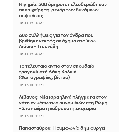
Νιγηρία: 308 όμηροι απελευθερώθηκαν
σε επιχείρηση-ρεκόρ των δυνάμεων
ασφαλείας
ΠΡΙΝ ΑΠΌ 18 ΏΡΕΣ
Δύο συλλήψεις για τον άνδρα που
βρέθηκε νεκρός σε όχημα στα Άνω
Λιόσια - Τι συνέβη
ΠΡΙΝ ΑΠΌ 19 ΏΡΕΣ
Το τελευταίο αντίο στον σπουδαίο
τραγουδιστή Λάκη Χαλκιά
(Φωτογραφίες, βίντεο)
ΠΡΙΝ ΑΠΌ 19 ΏΡΕΣ
Λίβανος: Νέα ισραηλινά πλήγματα στον
νότο εν μέσω των συνομιλιών στη Ρώμη
– Στον αέρα η εύθραυστη εκεχειρία
ΠΡΙΝ ΑΠΌ 19 ΏΡΕΣ
Παπασταύρου: Η συμφωνία δημιουργεί