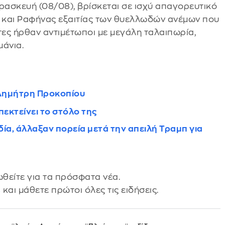
ρασκευή (08/08), βρίσκεται σε ισχύ απαγορευτικό
υ και Ραφήνας εξαιτίας των θυελλωδών ανέμων που
τες ήρθαν αντιμέτωποι με μεγάλη ταλαιπωρία,
μάνια.
 Δημήτρη Προκοπίου
πεκτείνει το στόλο της
δία, άλλαξαν πορεία μετά την απειλή Τραμπ για
θείτε για τα πρόσφατα νέα.
s
και μάθετε πρώτοι όλες τις ειδήσεις.