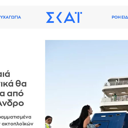
ΥΧΑΓΩΓΙΑ
ΡΟΗ ΕΙ
αιά
ικά θα
α από
 Άνδρο
γραμματισμένα
ν ακτοπλοϊκών