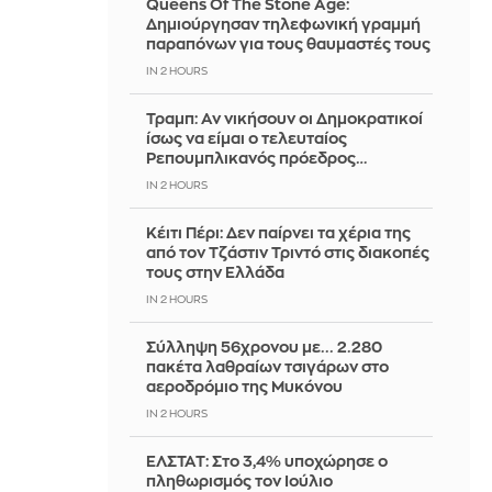
Queens Of The Stone Age:
Δημιούργησαν τηλεφωνική γραμμή
παραπόνων για τους θαυμαστές τους
IN 2 HOURS
Τραμπ: Αν νικήσουν οι Δημοκρατικοί
ίσως να είμαι ο τελευταίος
Ρεπουμπλικανός πρόεδρος…
IN 2 HOURS
Κέιτι Πέρι: Δεν παίρνει τα χέρια της
από τον Τζάστιν Τριντό στις διακοπές
τους στην Ελλάδα
IN 2 HOURS
Σύλληψη 56χρονου με... 2.280
πακέτα λαθραίων τσιγάρων στο
αεροδρόμιο της Μυκόνου
IN 2 HOURS
ΕΛΣΤΑΤ: Στο 3,4% υποχώρησε ο
πληθωρισμός τον Ιούλιο