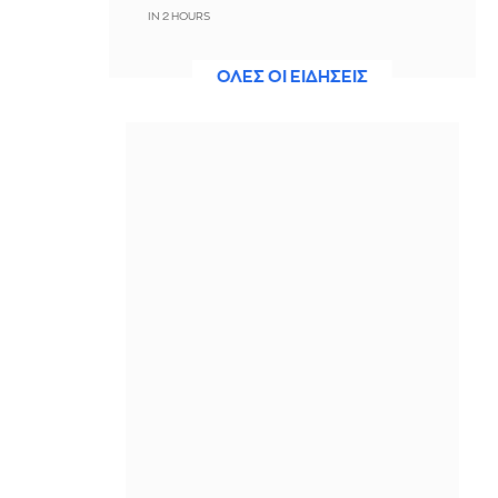
IN 2 HOURS
Σκέρτσος: Μην σταματήσουμε να
ΟΛΕΣ ΟΙ ΕΙΔΗΣΕΙΣ
επενδύουμε στην πρόληψη, η
μεγαλύτερη τιμή στους νεκρούς
πυροσβέστες και πιλότους
IN 2 HOURS
Marfin: «Δηλώνει αθώα από την
πρώτη στιγμή – Δεν υπάρχει
ταυτοποίηση» λέει ο συνήγορος της
46χρονης
IN 2 HOURS
Ηράκλειο: Υπογράφηκε η σύμβαση
για τα συστήματα αεροναυτιλίας το
υπό κατασκευή νέο Διεθνές
Αεροδρόμιο
IN 2 HOURS
Μεζέδες για μπίρα και ούζο: 59
συνταγές για το καλοκαίρι στο