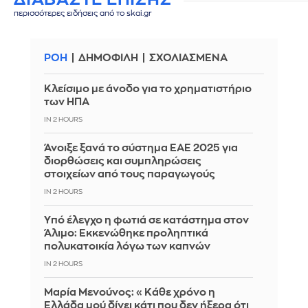
περισσότερες ειδήσεις από το skai.gr
ΡΟΗ
ΔΗΜΟΦΙΛΗ
ΣΧΟΛΙΑΣΜΕΝΑ
Κλείσιμο με άνοδο για το χρηματιστήριο
των ΗΠΑ
IN 2 HOURS
Άνοιξε ξανά το σύστημα ΕΑΕ 2025 για
διορθώσεις και συμπληρώσεις
στοιχείων από τους παραγωγούς
IN 2 HOURS
Yπό έλεγχο η φωτιά σε κατάστημα στον
Άλιμο: Εκκενώθηκε προληπτικά
πολυκατοικία λόγω των καπνών
IN 2 HOURS
Μαρία Μενούνος: «Κάθε χρόνο η
Ελλάδα μού δίνει κάτι που δεν ήξερα ότι