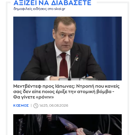
ΑΞΙΖΕΙ ΝΑ ΔΙΑΒΑΣΕΤΕ
δημοφιλείς ειδήσεις στο skai.gr
Μεντβέντεφ προς Ιάπωνες: Ντροπή που κανείς
σας δεν είπε ποιος έριξε την ατομική βόμβα -
Θα γίνετε «ρόνιν»
ΚΟΣΜΟΣ
14:25, 06.08.2026