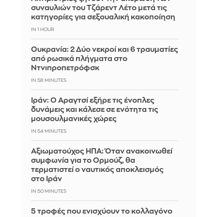
συναυλιών του Τζάρεντ Λέτο μετά τις
κατηγορίες για σεξουαλική κακοποίηση
IN 1 HOUR
Ουκρανία: 2 Δύο νεκροί και 6 τραυματίες
από ρωσικά πλήγματα στο
Ντνιπροπετρόφσκ
IN 58 MINUTES
Ιράν: Ο Αραγτσί εξήρε τις ένοπλες
δυνάμεις και κάλεσε σε ενότητα τις
μουσουλμανικές χώρες
IN 54 MINUTES
Αξιωματούχος ΗΠΑ: Όταν ανακοινωθεί
συμφωνία για το Ορμούζ, θα
τερματιστεί ο ναυτικός αποκλεισμός
στο Ιράν
IN 50 MINUTES
5 τροφές που ενισχύουν το κολλαγόνο