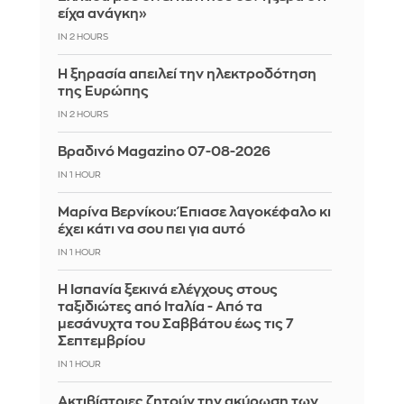
είχα ανάγκη»
IN 2 HOURS
Η ξηρασία απειλεί την ηλεκτροδότηση
της Ευρώπης
IN 2 HOURS
Βραδινό Magazino 07-08-2026
IN 1 HOUR
Μαρίνα Βερνίκου: Έπιασε λαγοκέφαλο κι
έχει κάτι να σου πει για αυτό
IN 1 HOUR
Η Ισπανία ξεκινά ελέγχους στους
ταξιδιώτες από Ιταλία - Από τα
μεσάνυχτα του Σαββάτου έως τις 7
Σεπτεμβρίου
IN 1 HOUR
Ακτιβίστριες ζητούν την ακύρωση των