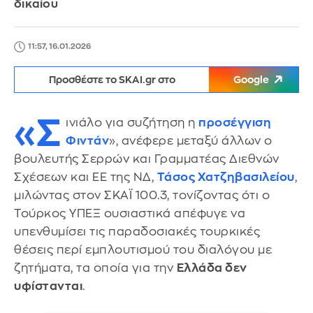
δικαίου
11:57, 16.01.2026
Προσθέστε το SKAI.gr στο
Google
«Σ
ινιάλο για συζήτηση η
προσέγγιση
Φιντάν
», ανέφερε μεταξύ άλλων ο
βουλευτής Σερρών και Γραμματέας Διεθνών
Σχέσεων και ΕΕ της ΝΔ,
Τάσος Χατζηβασιλείου
,
μιλώντας στον ΣΚΑΪ 100.3, τονίζοντας ότι ο
Τούρκος ΥΠΕΞ ουσιαστικά απέφυγε να
υπενθυμίσει τις παραδοσιακές τουρκικές
θέσεις περί εμπλουτισμού του διαλόγου με
ζητήματα, τα οποία για την
Ελλάδα δεν
υφίστανται
.