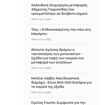
Χαλκιδική: Επιχείρηση μεταφοράς
49χρονης Γερμανίδας που
τραυματίστηκε σε δύσβατο σημείο
ΠΡΙΝ ΑΠΌ 4 ΏΡΕΣ
Τάις: «Ενθουσιασμένος που πάω στη
Μακάμπι»
ΠΡΙΝ ΑΠΌ 4 ΏΡΕΣ
Θέουτα: Αγώνας δρόμου η
ταυτοποίηση των μεταναστών -
Σχέδια για ταφή των νεκρών και
μεταφορά των ανηλίκων
ΠΡΙΝ ΑΠΌ 4 ΏΡΕΣ
Μπλέικ Λάιβλι: Νέα δικαστική
διαμάχη - Ζητεί 800.000 δολάρια για
τα νομικά της έξοδα
ΠΡΙΝ ΑΠΌ 4 ΏΡΕΣ
Όμιλος Fourlis: Συμφωνία για την