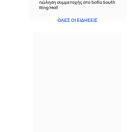
πώληση συμμετοχής στο Sofia South
Ring Mall
ΠΡΙΝ ΑΠΌ 4 ΏΡΕΣ
ΟΛΕΣ ΟΙ ΕΙΔΗΣΕΙΣ
Στοπ στα έργα στο ΣΕΦ από το
Ελεγκτικό Συνέδριο,
επαναπροκηρύσσεται το έργο
ΠΡΙΝ ΑΠΌ 4 ΏΡΕΣ
Μυστράς: Καταδικάστηκε σε 11 μήνες
με αναστολή ο 55χρονος- «Ήθελα να
τον κρατήσω άφθαρτο», είπε
ΠΡΙΝ ΑΠΌ 4 ΏΡΕΣ
Χαλκιδική: Επιχείρηση διάσωσης
49χρονης Γερμανίδας σε δύσβατο
σημείο στη Συκιά
ΠΡΙΝ ΑΠΌ 4 ΏΡΕΣ
«Δεν έτυχε, πέτυχε»: Τούρκος
αρθρογράφος εξηγεί γιατί οι
γείτονες συρρέουν στα ελληνικά