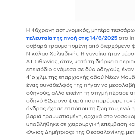
Η 46χρονη αστυνομικός, μητέρα τεσσάρω
τελευταία της πνοή στις 14/6/2025
στο Ι
σοβαρά τραυματισμένη από διερχόμενο φ
Νικόλαο Χαλκιδικής. Η γυναίκα ήταν μέρ
ΑΤ Σιθωνίας, όταν, κατά τη διάρκεια περι
επεισόδιο ανάμεσα σε δύο οδηγούς, έναν
41ο χλμ. της επαρχιακής οδού Νέων Μουδα
ένας συνάδελφός της πήγαν να μεσολαβή
οδηγούς, αλλά εκείνη τη στιγμή πέρασε α
οδηγό 62χρονο ψαρά που παρέσυρε τον 3
άνδρας έχασε επιτόπου τη ζωή του, ενώ 
βαριά τραυματισμένη, αρχικά στο νοσοκ
υποβλήθηκε σε χειρουργική επέμβαση κα
«Άγιος Δημήτριος» της Θεσσαλονίκης, με