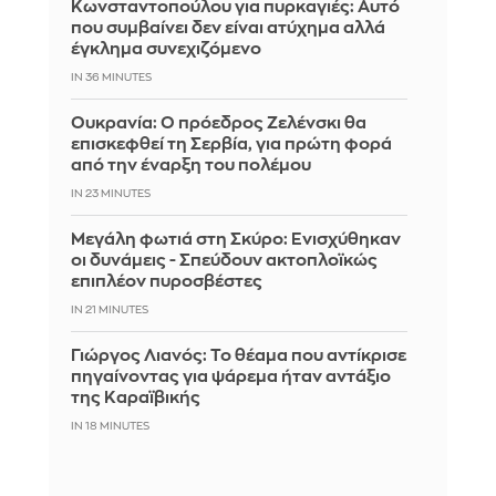
Κωνσταντοπούλου για πυρκαγιές: Αυτό
που συμβαίνει δεν είναι ατύχημα αλλά
έγκλημα συνεχιζόμενο
IN 36 MINUTES
Ουκρανία: Ο πρόεδρος Ζελένσκι θα
επισκεφθεί τη Σερβία, για πρώτη φορά
από την έναρξη του πολέμου
IN 23 MINUTES
Μεγάλη φωτιά στη Σκύρο: Ενισχύθηκαν
οι δυνάμεις - Σπεύδουν ακτοπλοϊκώς
επιπλέον πυροσβέστες
IN 21 MINUTES
Γιώργος Λιανός: Το θέαμα που αντίκρισε
πηγαίνοντας για ψάρεμα ήταν αντάξιο
της Καραϊβικής
IN 18 MINUTES