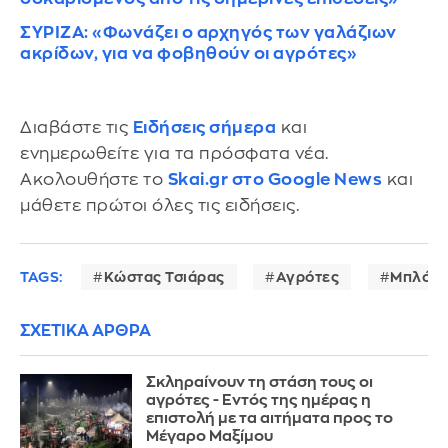
ΣΥΡΙΖΑ: «Φωνάζει ο αρχηγός των γαλάζιων
ακρίδων, για να φοβηθούν οι αγρότες»
Διαβάστε τις
Ειδήσεις σήμερα
και
ενημερωθείτε για τα πρόσφατα νέα.
Ακολουθήστε το
Skai.gr στο Google News
και
μάθετε πρώτοι όλες τις ειδήσεις.
TAGS:
Κώστας Τσιάρας
Αγρότες
Μπλόκα
ΣΧΕΤΙΚΑ ΑΡΘΡΑ
Σκληραίνουν τη στάση τους οι
αγρότες - Εντός της ημέρας η
επιστολή με τα αιτήματα προς το
Μέγαρο Μαξίμου