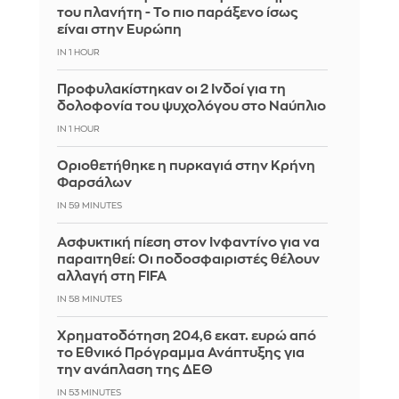
του πλανήτη - Το πιο παράξενο ίσως
είναι στην Ευρώπη
IN 1 HOUR
Προφυλακίστηκαν οι 2 Ινδοί για τη
δολοφονία του ψυχολόγου στο Ναύπλιο
IN 1 HOUR
Οριοθετήθηκε η πυρκαγιά στην Κρήνη
Φαρσάλων
IN 59 MINUTES
Ασφυκτική πίεση στον Ινφαντίνο για να
παραιτηθεί: Οι ποδοσφαιριστές θέλουν
αλλαγή στη FIFA
IN 58 MINUTES
Χρηματοδότηση 204,6 εκατ. ευρώ από
το Εθνικό Πρόγραμμα Ανάπτυξης για
την ανάπλαση της ΔΕΘ
IN 53 MINUTES