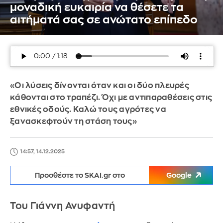
μοναδική ευκαιρία να θέσετε τα
αιτήματά σας σε ανώτατο επίπεδο
«Οι λύσεις δίνονται όταν και οι δύο πλευρές
κάθονται στο τραπέζι. Όχι με αντιπαραθέσεις στις
εθνικές οδούς. Καλώ τους αγρότες να
ξανασκεφτούν τη στάση τους»
14:57, 14.12.2025
Προσθέστε το SKAI.gr στο
Google
Του Γιάννη Ανυφαντή