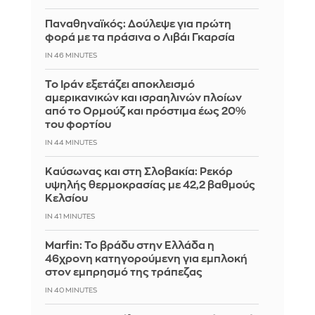
Παναθηναϊκός: Δούλεψε για πρώτη
φορά με τα πράσινα ο Λιβάι Γκαρσία
IN 46 MINUTES
Το Ιράν εξετάζει αποκλεισμό
αμερικανικών και ισραηλινών πλοίων
από το Ορμούζ και πρόστιμα έως 20%
του φορτίου
IN 44 MINUTES
Καύσωνας και στη Σλοβακία: Ρεκόρ
υψηλής θερμοκρασίας με 42,2 βαθμούς
Κελσίου
IN 41 MINUTES
Marfin: Το βράδυ στην Ελλάδα η
46χρονη κατηγορούμενη για εμπλοκή
στον εμπρησμό της τράπεζας
IN 40 MINUTES