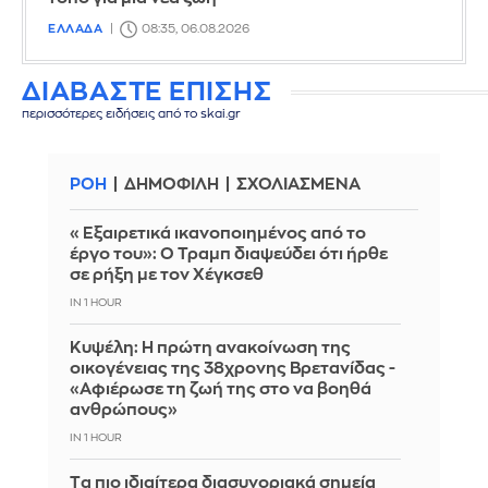
ΕΛΛΑΔΑ
08:35, 06.08.2026
ΔΙΑΒΑΣΤΕ ΕΠΙΣΗΣ
περισσότερες ειδήσεις από το skai.gr
ΡΟΗ
ΔΗΜΟΦΙΛΗ
ΣΧΟΛΙΑΣΜΕΝΑ
«Εξαιρετικά ικανοποιημένος από το
έργο του»: Ο Τραμπ διαψεύδει ότι ήρθε
σε ρήξη με τον Χέγκσεθ
IN 1 HOUR
Κυψέλη: Η πρώτη ανακοίνωση της
οικογένειας της 38χρονης Βρετανίδας -
«Αφιέρωσε τη ζωή της στο να βοηθά
ανθρώπους»
IN 1 HOUR
Tα πιο ιδιαίτερα διασυνοριακά σημεία