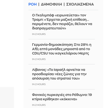
ΡΟΗ
ΔΗΜΟΦΙΛΗ
ΣΧΟΛΙΑΣΜΕΝΑ
Ο Γκαλιμπάφ «ειρωνεύεται» τον
Τραμπ: «Έρχεται μαζική επίθεση…
περιμένετε, δεν πειράζει, θέλουν να
διαπραγματευτούν»
IN 2 HOURS
Γερμανία-δημοσκόπηση: Στο 28% η
AfD, επτά μονάδες μπροστά από το
CDU/CSU του καγκελάριου Μερτς
IN 2 HOURS
Λίβανος: «Το Ισραήλ αρνείται να
προσδιορίσει νέες ζώνες για την
απόσυρση του στρατού του»
IN 2 HOURS
Φονικές πυρκαγιές στο Ρέθυμνο: 19
κτίρια κρίθηκαν «κόκκινα»
IN 2 HOURS