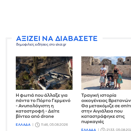
ΑΞΙΖΕΙ ΝΑ ΔΙΑΒΑΣΕΤΕ
δημοφιλείς ειδήσεις στο skai.gr
Η φωτιά που άλλαξε για
Τραγική ιστορία
πάντα το Πόρτο Γερμενό
οικογένειας Βρετανών
- Ανυπολόγιστη η
Θα μετακόμιζε σε σπίτ
καταστροφή - Δείτε
στην Αιγιάλεια που
βίντεο από drone
καταστράφηκε στις
πυρκαγιές
ΕΛΛΑΔΑ
11:46, 05.08.2026
ΕΛΛΑΔΑ
21:33, 05.08.20