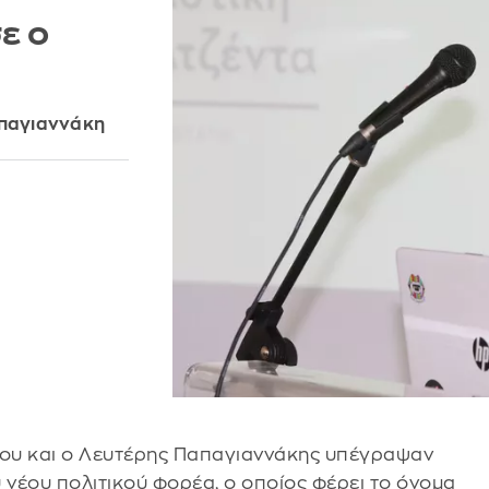
ε ο
απαγιαννάκη
κου και ο Λευτέρης Παπαγιαννάκης υπέγραψαν
υ νέου πολιτικού φορέα, ο οποίος φέρει το όνομα