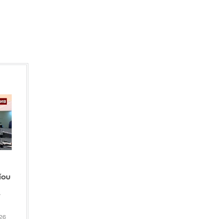
της επέκτασης προς Καλαμαριά –
Μέχρι τέλος του μήνα η παράδοση
IN 1 HOUR
Στη Μαδρίτη για πάντα ο Βινίσιους:
Ανανέωσε με τη Ρεάλ μέχρι το
καλοκαίρι του 2032
IN 1 HOUR
Συρία: Βόμβα εξερράγη σε
λεωφορείο κοντά στη Δαμασκό - 2
νεκροί και 13 τραυματίες (Βίντεο)
IN 1 HOUR
ίου
-
026