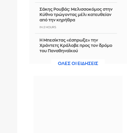
Σάκης Ρουβάς: Μελισσοκόμος στην
Κύθνο τρώγοντας μέλι κατευθείαν
από την κηρήθρα
IN 2 HOURS
Η Μπεσίκτας «έσπρωξε» την
Χράντετς Κράλοβε προς τον δρόμο
του Παναθηναϊκού
IN 2 HOURS
ΟΛΕΣ ΟΙ ΕΙΔΗΣΕΙΣ
Αποκαλύψεις και διαψεύσεις για το
παγιδευμένο drone
IN 2 HOURS
Συνάντηση Προέδρου ΣΒΑΠ με τον
Χατζηδάκη: Κατάθεση προτάσεων
για το φορολογικό, χωροταξικό και
εργασιακό πλαίσιο της Μεταποίησης
IN 2 HOURS
Σοκαριστικό περιστατικό στο Αίγιο: