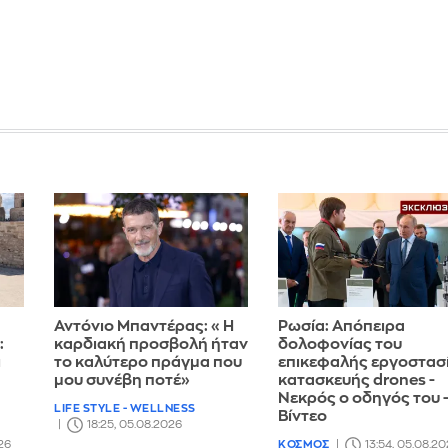
Αντόνιο Μπαντέρας: «Η
Ρωσία: Απόπειρα
:
καρδιακή προσβολή ήταν
δολοφονίας του
ι
το καλύτερο πράγμα που
επικεφαλής εργοστασ
μου συνέβη ποτέ»
κατασκευής drones -
Νεκρός ο οδηγός του 
LIFE STYLE - WELLNESS
Βίντεο
18:25, 05.08.2026
26
ΚΟΣΜΟΣ
13:54, 05.08.2