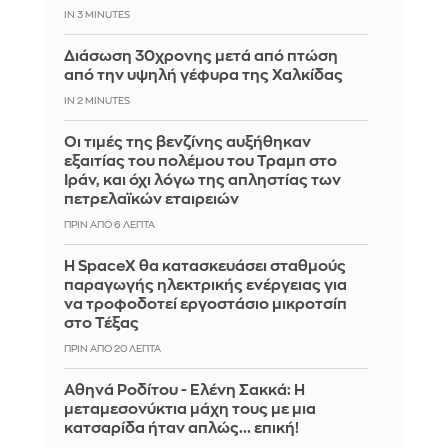
IN 3 MINUTES
Διάσωση 30χρονης μετά από πτώση
από την υψηλή γέφυρα της Χαλκίδας
IN 2 MINUTES
Οι τιμές της βενζίνης αυξήθηκαν
εξαιτίας του πολέμου του Τραμπ στο
Ιράν, και όχι λόγω της απληστίας των
πετρελαϊκών εταιρειών
ΠΡΙΝ ΑΠΌ 6 ΛΕΠΤΆ
Η SpaceX θα κατασκευάσει σταθμούς
παραγωγής ηλεκτρικής ενέργειας για
να τροφοδοτεί εργοστάσιο μικροτσίπ
στο Τέξας
ΠΡΙΝ ΑΠΌ 20 ΛΕΠΤΆ
Αθηνά Ροδίτου - Ελένη Σακκά: Η
μεταμεσονύκτια μάχη τους με μια
κατσαρίδα ήταν απλώς... επική!