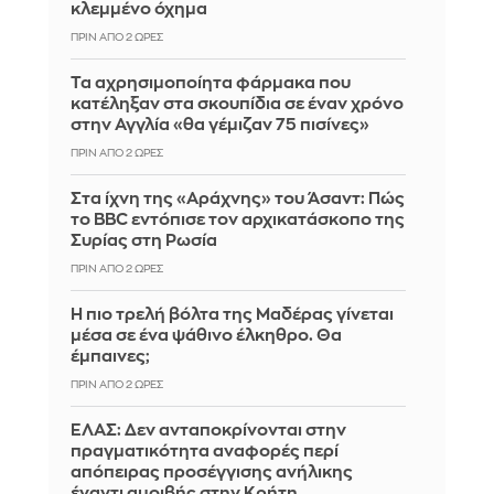
κλεμμένο όχημα
ΠΡΙΝ ΑΠΌ 2 ΏΡΕΣ
Τα αχρησιμοποίητα φάρμακα που
κατέληξαν στα σκουπίδια σε έναν χρόνο
στην Αγγλία «θα γέμιζαν 75 πισίνες»
ΠΡΙΝ ΑΠΌ 2 ΏΡΕΣ
Στα ίχνη της «Αράχνης» του Άσαντ: Πώς
το BBC εντόπισε τον αρχικατάσκοπο της
Συρίας στη Ρωσία
ΠΡΙΝ ΑΠΌ 2 ΏΡΕΣ
Η πιο τρελή βόλτα της Μαδέρας γίνεται
μέσα σε ένα ψάθινο έλκηθρο. Θα
έμπαινες;
ΠΡΙΝ ΑΠΌ 2 ΏΡΕΣ
ΕΛΑΣ: Δεν ανταποκρίνονται στην
πραγματικότητα αναφορές περί
απόπειρας προσέγγισης ανήλικης
έναντι αμοιβής στην Κρήτη