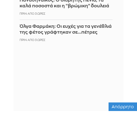
Παναθηναϊκός: Ο διαβήτης Πένια, τα
καλά ποσοστά και η “βρώμικη” δουλειά
ΠΡΙΝ ΑΠΌ 3 ΏΡΕΣ
Όλγα Φαρμάκη: Οι ευχές για τα γενέθλιά
της φέτος γράφτηκαν σε...πέτρες
ΠΡΙΝ ΑΠΌ 3 ΏΡΕΣ
Απόρρητο