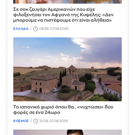
Σε σοκ ζευγάρι Αμερικανών που είχε
φιλοξενήσει τον Αφγανό της Κυψέλης: «Δεν
μπορούμε να πιστέψουμε ότι είναι αλήθεια»
ΕΛΛΑΔΑ
08:39, 07.08.2026
Το ισπανικό χωριό όπου θα.. «νυχτώσει» δύο
φορές σε ένα 24ωρο
ΚΟΣΜΟΣ
12:09, 07.08.2026