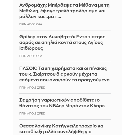
Ανδρομάχη: Μπέρδεψε τα Μέθανα με τη
Μεθώνη, έφαγε τρελό τρολάρισμα και
μάλλον και...μάτι...
ΠΡΙΝ ΑΠΌ 1 ΏΡΑ
Θρίλερ στον Λυκαβηττό: Εντοπίστηκε
σορός σε σπηλιά κοντά στους Αγίους
Ισιδώρους
ΠΡΙΝ ΑΠΌ 1 ΏΡΑ
ΠΑΣΟΚ: Τα επιχειρήματα και οι πίνακες
του κ. Σκέρτσου διαρκούν μέχρι τα
επόμενα που αναιρούν τα προηγούμενα
ΠΡΙΝ ΑΠΌ 2 ΏΡΕΣ
Σε χρήση ναρκωτικών αποδίδεται ο
θάνατος του ΝΒΑερ Μπράντον Κλαρκ
ΠΡΙΝ ΑΠΌ 2 ΏΡΕΣ
Θεσσαλονίκη: Κατήγγειλε τροχαίο και
καταδίωξη αλλά συνελήφθη για