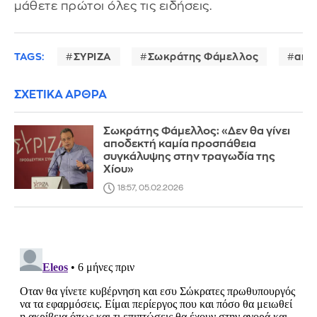
μάθετε πρώτοι όλες τις ειδήσεις.
TAGS:
ΣΥΡΙΖΑ
Σωκράτης Φάμελλος
ακρ
ΣΧΕΤΙΚΑ ΑΡΘΡΑ
Σωκράτης Φάμελλος: «Δεν θα γίνει
αποδεκτή καμία προσπάθεια
συγκάλυψης στην τραγωδία της
Χίου»
18:57, 05.02.2026