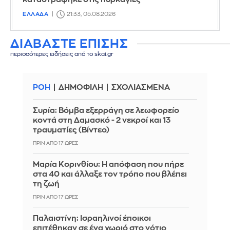
ΕΛΛΑΔΑ
21:33, 05.08.2026
ΔΙΑΒΑΣΤΕ ΕΠΙΣΗΣ
περισσότερες ειδήσεις από το skai.gr
ΡΟΗ
ΔΗΜΟΦΙΛΗ
ΣΧΟΛΙΑΣΜΕΝΑ
Συρία: Βόμβα εξερράγη σε λεωφορείο
κοντά στη Δαμασκό - 2 νεκροί και 13
τραυματίες (Βίντεο)
ΠΡΙΝ ΑΠΌ 17 ΏΡΕΣ
Μαρία Κορινθίου: Η απόφαση που πήρε
στα 40 και άλλαξε τον τρόπο που βλέπει
τη ζωή
ΠΡΙΝ ΑΠΌ 17 ΏΡΕΣ
Παλαιστίνη: Ισραηλινοί έποικοι
επιτέθηκαν σε ένα χωριό στο νότιο