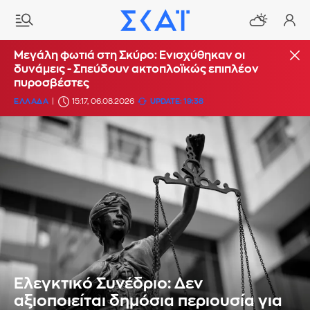
Μεγάλη φωτιά στη Σκύρο: Ενισχύθηκαν οι
δυνάμεις - Σπεύδουν ακτοπλοϊκώς επιπλέον
πυροσβέστες
ΕΛΛΑΔΑ
15:17, 06.08.2026
UPDATE: 19:38
Ελεγκτικό Συνέδριο: Δεν
αξιοποιείται δημόσια περιουσία για