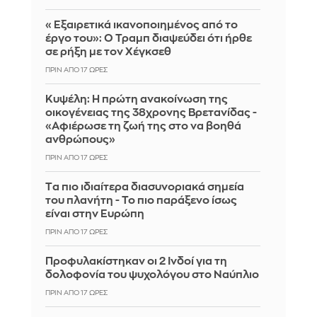
«Εξαιρετικά ικανοποιημένος από το
έργο του»: Ο Τραμπ διαψεύδει ότι ήρθε
σε ρήξη με τον Χέγκσεθ
ΠΡΙΝ ΑΠΌ 17 ΏΡΕΣ
Κυψέλη: Η πρώτη ανακοίνωση της
οικογένειας της 38χρονης Βρετανίδας -
«Αφιέρωσε τη ζωή της στο να βοηθά
ανθρώπους»
ΠΡΙΝ ΑΠΌ 17 ΏΡΕΣ
Tα πιο ιδιαίτερα διασυνοριακά σημεία
του πλανήτη - Το πιο παράξενο ίσως
είναι στην Ευρώπη
ΠΡΙΝ ΑΠΌ 17 ΏΡΕΣ
Προφυλακίστηκαν οι 2 Ινδοί για τη
δολοφονία του ψυχολόγου στο Ναύπλιο
ΠΡΙΝ ΑΠΌ 17 ΏΡΕΣ