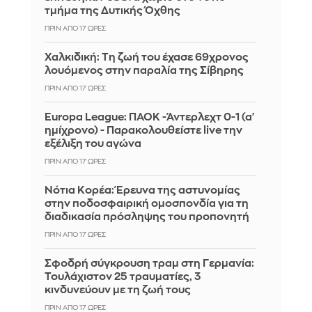
τμήμα της Δυτικής Όχθης
ΠΡΙΝ ΑΠΌ 17 ΏΡΕΣ
Χαλκιδική: Τη ζωή του έχασε 69χρονος
λουόμενος στην παραλία της Σίβηρης
ΠΡΙΝ ΑΠΌ 17 ΏΡΕΣ
Europa League: ΠΑΟΚ -Άντερλεχτ 0-1 (α'
ημίχρονο) - Παρακολουθείστε live την
εξέλιξη του αγώνα
ΠΡΙΝ ΑΠΌ 17 ΏΡΕΣ
Νότια Κορέα: Έρευνα της αστυνομίας
στην ποδοσφαιρική ομοσπονδία για τη
διαδικασία πρόσληψης του προπονητή
ΠΡΙΝ ΑΠΌ 17 ΏΡΕΣ
Σφοδρή σύγκρουση τραμ στη Γερμανία:
Τουλάχιστον 25 τραυματίες, 3
κινδυνεύουν με τη ζωή τους
ΠΡΙΝ ΑΠΌ 17 ΏΡΕΣ