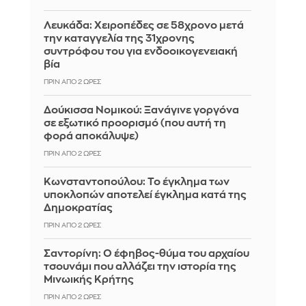
Λευκάδα: Χειροπέδες σε 58χρονο μετά
την καταγγελία της 31χρονης
συντρόφου του για ενδοοικογενειακή
βία
ΠΡΙΝ ΑΠΌ 2 ΏΡΕΣ
Δούκισσα Νομικού: Ξανάγινε γοργόνα
σε εξωτικό προορισμό (που αυτή τη
φορά αποκάλυψε)
ΠΡΙΝ ΑΠΌ 2 ΏΡΕΣ
Κωνσταντοπούλου: Το έγκλημα των
υποκλοπών αποτελεί έγκλημα κατά της
Δημοκρατίας
ΠΡΙΝ ΑΠΌ 2 ΏΡΕΣ
Σαντορίνη: Ο έφηβος-θύμα του αρχαίου
τσουνάμι που αλλάζει την ιστορία της
Μινωικής Κρήτης
ΠΡΙΝ ΑΠΌ 2 ΏΡΕΣ