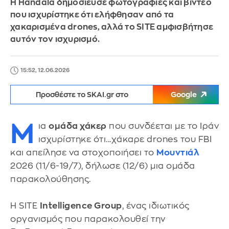
Η Handala δημοσίευσε φωτογραφίες και βίντεο
που ισχυρίστηκε ότι ελήφθησαν από τα
χακαρισμένα drones, αλλά το SITE αμφισβήτησε
αυτόν τον ισχυρισμό.
15:52, 12.06.2026
Προσθέστε το SKAI.gr στο
Google
Μ
ια
ομάδα χάκερ
που συνδέεται με το Ιράν
ισχυρίστηκε ότι...χάκαρε drones του FBI
και απείλησε να στοχοποιήσει το
Μουντιάλ
2026 (11/6-19/7), δήλωσε (12/6) μια ομάδα
παρακολούθησης.
Η SITE
Intelligence Group
, ένας ιδιωτικός
οργανισμός που παρακολουθεί την