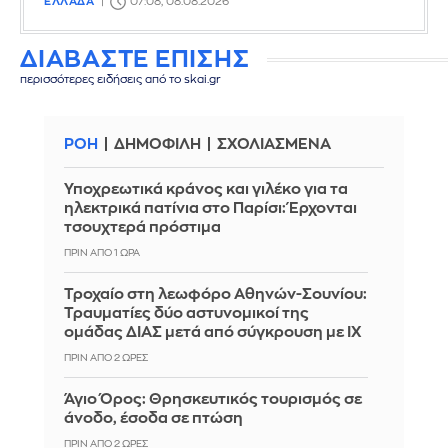
ΕΛΛΑΔΑ
07:08, 08.08.2026
ΔΙΑΒΑΣΤΕ ΕΠΙΣΗΣ
περισσότερες ειδήσεις από το skai.gr
ΡΟΗ
ΔΗΜΟΦΙΛΗ
ΣΧΟΛΙΑΣΜΕΝΑ
Υποχρεωτικά κράνος και γιλέκο για τα
ηλεκτρικά πατίνια στο Παρίσι: Έρχονται
τσουχτερά πρόστιμα
ΠΡΙΝ ΑΠΌ 1 ΏΡΑ
Τροχαίο στη λεωφόρο Αθηνών-Σουνίου:
Τραυματίες δύο αστυνομικοί της
ομάδας ΔΙΑΣ μετά από σύγκρουση με ΙΧ
ΠΡΙΝ ΑΠΌ 2 ΏΡΕΣ
Άγιο Όρος: Θρησκευτικός τουρισμός σε
άνοδο, έσοδα σε πτώση
ΠΡΙΝ ΑΠΌ 2 ΏΡΕΣ