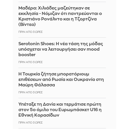
Μαδέρα: Χιλιάδες μαζεύτηκαν σε
εκκλησία - Νόμιζαν ότι παντρεύονται ο
Κριστιάνο Ρονάλντο και η Τζορτζίνα
(Βίντεο)
ΠΡΙΝ ΑΠΌ 3 ΏΡΕΣ
Serotonin Shoes: Η νέα τάση της μόδας
υπόσχεται να λειτουργήσει σαν mood
booster
ΠΡΙΝ ΑΠΌ 3 ΏΡΕΣ
Η Τουρκία ζήτησε μπορατόριουμ
επιθέσεων από Ρωσία και Ουκρανία στη
Μαύρη Θάλασσα
ΠΡΙΝ ΑΠΌ 3 ΏΡΕΣ
Υπέταξε τη Δανία και τερμάτισε πρώτη
στον 5ο όμιλο του Ευρωμπάσκετ U16 η
Εθνική Κορασίδων
ΠΡΙΝ ΑΠΌ 3 ΏΡΕΣ