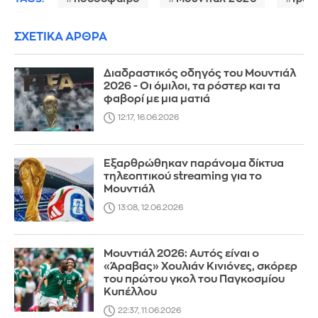
ΣΧΕΤΙΚΑ ΑΡΘΡΑ
Διαδραστικός οδηγός του Μουντιάλ
2026 - Οι όμιλοι, τα ρόστερ και τα
φαβορί με μια ματιά
12:17, 16.06.2026
Εξαρθρώθηκαν παράνομα δίκτυα
τηλεοπτικού streaming για το
Μουντιάλ
13:08, 12.06.2026
Μουντιάλ 2026: Αυτός είναι ο
«Άραβας» Χουλιάν Κινιόνες, σκόρερ
του πρώτου γκολ του Παγκοσμίου
Κυπέλλου
22:37, 11.06.2026