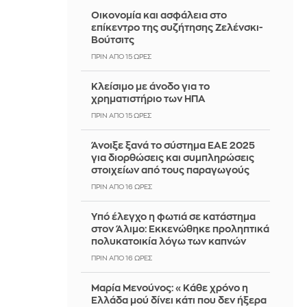
Οικονομία και ασφάλεια στο
επίκεντρο της συζήτησης Ζελένσκι-
Βούτσιτς
ΠΡΙΝ ΑΠΌ 15 ΏΡΕΣ
Κλείσιμο με άνοδο για το
χρηματιστήριο των ΗΠΑ
ΠΡΙΝ ΑΠΌ 15 ΏΡΕΣ
Άνοιξε ξανά το σύστημα ΕΑΕ 2025
για διορθώσεις και συμπληρώσεις
στοιχείων από τους παραγωγούς
ΠΡΙΝ ΑΠΌ 16 ΏΡΕΣ
Yπό έλεγχο η φωτιά σε κατάστημα
στον Άλιμο: Εκκενώθηκε προληπτικά
πολυκατοικία λόγω των καπνών
ΠΡΙΝ ΑΠΌ 16 ΏΡΕΣ
Μαρία Μενούνος: «Κάθε χρόνο η
Ελλάδα μού δίνει κάτι που δεν ήξερα