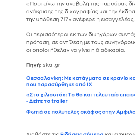
«Προτείνω την αναβολή της παρούσας δίκ
ανάκρισης της δικογραφίας και την έκδο
την υπόθεση 717» ανέφερε η εισαγγελέας.
Οι περισσότεροι εκ των δικηγόρων συντά
πρόταση, σε αντίθεση με τους συνηγόρο
οι οποίοι ήθελαν να γίνει η διαδικασία.
Πηγή:
skai.gr
Θεσσαλονίκη: Με κατάγματα σε κρανίο κα
που παρασύρθηκε από ΙΧ
«Στο χιλιοστό»: Το 6ο και τελευταίο επει
- Δείτε το trailer
Φωτιά σε πολυτελές σκάφος στην Αμφιλοχ
Διαβάστε τις
Ειδήσεις σήμερα
και ενημερω