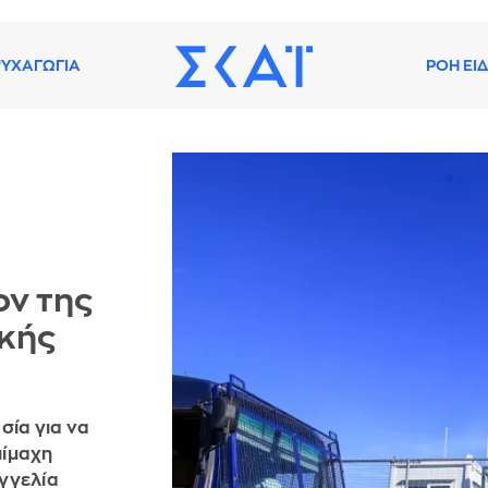
ΥΧΑΓΩΓΙΑ
ΡΟΗ ΕΙ
ον της
ικής
σία για να
πίμαχη
γγελία