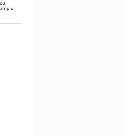
ίου
στήριο
6