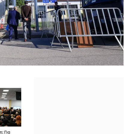
η: Για