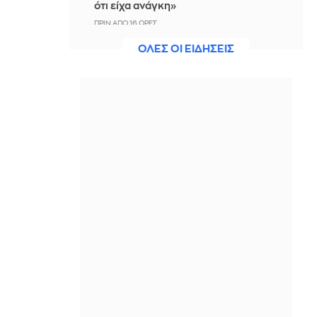
ότι είχα ανάγκη»
ΠΡΙΝ ΑΠΌ 16 ΏΡΕΣ
ΟΛΕΣ ΟΙ ΕΙΔΗΣΕΙΣ
Η ξηρασία απειλεί την
ηλεκτροδότηση της Ευρώπης
ΠΡΙΝ ΑΠΌ 16 ΏΡΕΣ
Βραδινό Magazino 07-08-2026
ΠΡΙΝ ΑΠΌ 16 ΏΡΕΣ
Μαρίνα Βερνίκου: Έπιασε
λαγοκέφαλο κι έχει κάτι να σου πει
για αυτό
ΠΡΙΝ ΑΠΌ 17 ΏΡΕΣ
Η Ισπανία ξεκινά ελέγχους στους
ταξιδιώτες από Ιταλία - Από τα
μεσάνυχτα του Σαββάτου έως τις 7
Σεπτεμβρίου
ΠΡΙΝ ΑΠΌ 17 ΏΡΕΣ