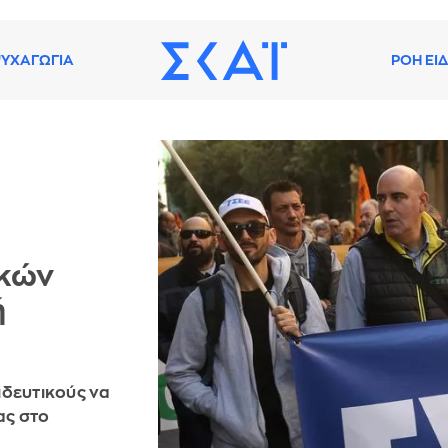
ΥΧΑΓΩΓΙΑ
ΡΟΗ ΕΙ
ικών
ή
ιδευτικούς να
ας στο