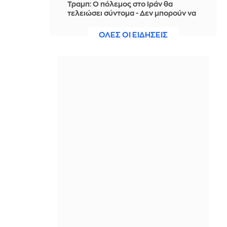
Τραμπ: Ο πόλεμος στο Ιράν θα
τελειώσει σύντομα - Δεν μπορούν να
συνεχίσουν για πολύ ακόμη
ΟΛΕΣ ΟΙ ΕΙΔΗΣΕΙΣ
ΠΡΙΝ ΑΠΌ 3 ΏΡΕΣ
Θαλάσσια ρύπανση στη Δραπετσώνα
– Συνελήφθη ο πλοίαρχος
δεξαμενόπλοιου
ΠΡΙΝ ΑΠΌ 3 ΏΡΕΣ
Διάσωση 30χρονης μετά από πτώση
από την υψηλή γέφυρα της Χαλκίδας
ΠΡΙΝ ΑΠΌ 3 ΏΡΕΣ
Οι τιμές της βενζίνης αυξήθηκαν
εξαιτίας του πολέμου του Τραμπ στο
Ιράν, και όχι λόγω της απληστίας των
πετρελαϊκών εταιρειών
ΠΡΙΝ ΑΠΌ 3 ΏΡΕΣ
Η SpaceX θα κατασκευάσει
σταθμούς παραγωγής ηλεκτρικής