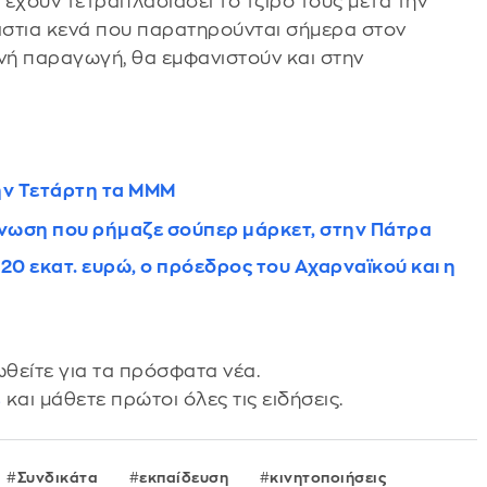
 έχουν τετραπλασιάσει το τζίρο τους μετά την
ράστια κενά που παρατηρούνται σήμερα στον
ενή παραγωγή, θα εμφανιστούν και στην
την Τετάρτη τα ΜΜΜ
νωση που ρήμαζε σούπερ μάρκετ, στην Πάτρα
20 εκατ. ευρώ, ο πρόεδρος του Αχαρναϊκού και η
θείτε για τα πρόσφατα νέα.
s
και μάθετε πρώτοι όλες τις ειδήσεις.
Συνδικάτα
εκπαίδευση
κινητοποιήσεις