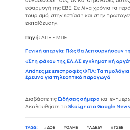
συνάδελφοί τους, αν και οι μονάδες αυτές
εφαρμογή της ΕΒΕ. Σε λίγα χρόνια τα τε
τουρισμό, στην εστίαση και στην πρωτογ
εκπαίδευση».
Πηγή:
ΑΠΕ - ΜΠΕ
Γενική απεργία: Πώς θα λειτουργήσουν 
«Στη φάκα» της ΕΛ.ΑΣ εγκληματική οργά
Aπάτες με επιστροφές ΦΠΑ: Τα τιμολόγια 
έρευνα για τηλεοπτικό παραγωγό
Διαβάστε τις
Ειδήσεις σήμερα
και ενημερω
Ακολουθήστε το
Skai.gr στο Google New
TAGS:
ΔΟΕ
ΟΛΜΕ
ΑΔΕΔΥ
ΓΣΕΕ