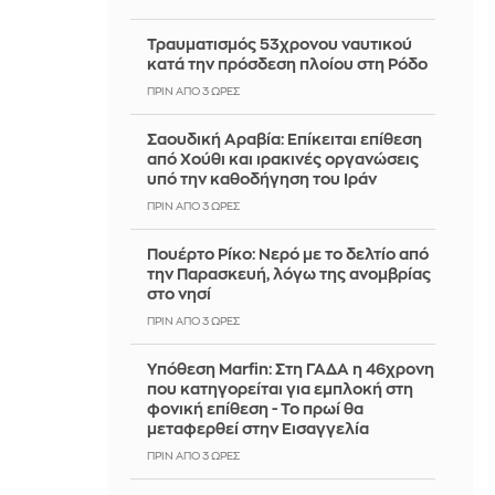
Τραυματισμός 53χρονου ναυτικού
κατά την πρόσδεση πλοίου στη Ρόδο
ΠΡΙΝ ΑΠΌ 3 ΏΡΕΣ
Σαουδική Αραβία: Επίκειται επίθεση
από Χούθι και ιρακινές οργανώσεις
υπό την καθοδήγηση του Ιράν
ΠΡΙΝ ΑΠΌ 3 ΏΡΕΣ
Πουέρτο Ρίκο: Νερό με το δελτίο από
την Παρασκευή, λόγω της ανομβρίας
στο νησί
ΠΡΙΝ ΑΠΌ 3 ΏΡΕΣ
Υπόθεση Marfin: Στη ΓΑΔΑ η 46χρονη
που κατηγορείται για εμπλοκή στη
φονική επίθεση - Το πρωί θα
μεταφερθεί στην Εισαγγελία
ΠΡΙΝ ΑΠΌ 3 ΏΡΕΣ